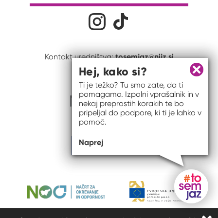
Družabna omrežja
Na naš Instagram profil
Na naš Tiktok profil
tosemjaz@nijz.si
Kontakt uredništva:
Hej, kako si?
Zapri 
Ti je težko? Tu smo zate, da ti
pomagamo. Izpolni vprašalnik in v
nekaj preprostih korakih te bo
pripeljal do podpore, ki ti je lahko v
pomoč.
Naprej
Gumb do