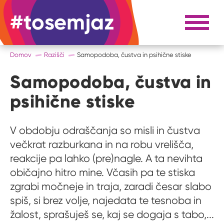
#tosemjaz
#to sem jaz
Razpri 
Domov
Razišči
Samopodoba, čustva in psihične stiske
Samopodoba, čustva in
psihične stiske
V obdobju odraščanja so misli in čustva
večkrat razburkana in na robu vrelišča,
reakcije pa lahko (pre)nagle. A ta nevihta
običajno hitro mine. Včasih pa te stiska
zgrabi močneje in traja, zaradi česar slabo
spiš, si brez volje, najedata te tesnoba in
žalost, sprašuješ se, kaj se dogaja s tabo,...