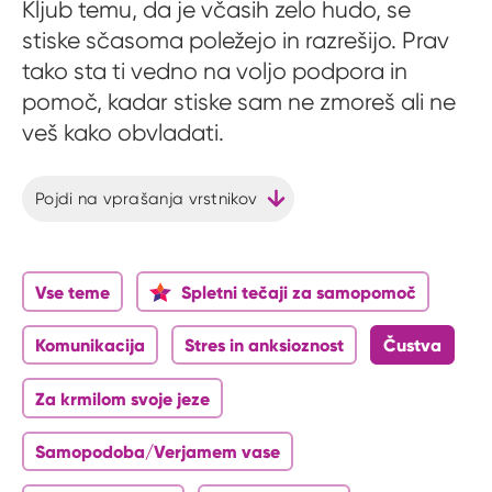
Kljub temu, da je včasih zelo hudo, se
stiske sčasoma poležejo in razrešijo. Prav
tako sta ti vedno na voljo podpora in
pomoč, kadar stiske sam ne zmoreš ali ne
veš kako obvladati.
Pojdi na vprašanja vrstnikov
Vse teme
Spletni tečaji za samopomoč
Komunikacija
Stres in anksioznost
Čustva
Za krmilom svoje jeze
Samopodoba/Verjamem vase