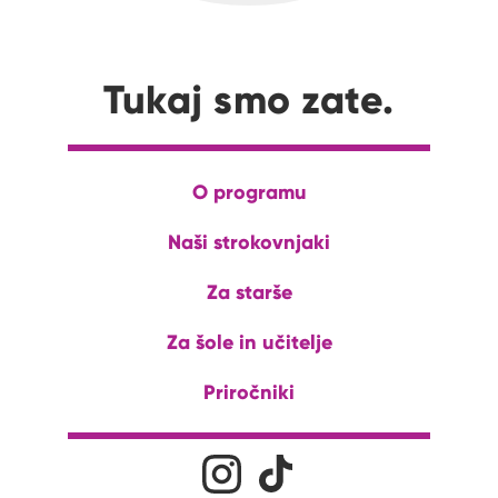
Tukaj smo zate.
O programu
Naši strokovnjaki
Za starše
Za šole in učitelje
Priročniki
Družabna omrežja
Na naš Instagram profil
Na naš Tiktok profil