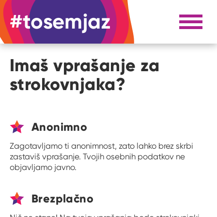
#tosemjaz
#to sem jaz
Razpri 
Imaš vprašanje za
strokovnjaka?
Anonimno
Zagotavljamo ti anonimnost, zato lahko brez skrbi
zastaviš vprašanje. Tvojih osebnih podatkov ne
objavljamo javno.
Brezplačno