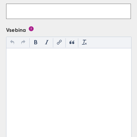
Gumb s pojasnilom, kaj mora uporabn
Vsebina
Gumb s pojasnilom, kaj mora uporabnik vpisat v