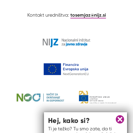
tosemjaz@nijz.si
Kontakt uredništva:
Hej, kako si?
Zapri 
Ti je težko? Tu smo zate, da ti