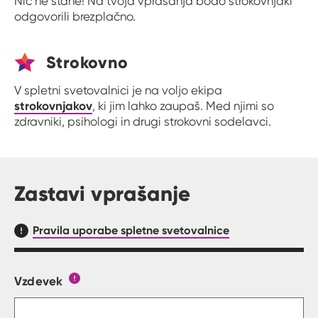
Nič ne stane! Na tvoja vprašanja bodo strokovnjaki
odgovorili brezplačno.
Strokovno
V spletni svetovalnici je na voljo ekipa
strokovnjakov
, ki jim lahko zaupaš. Med njimi so
zdravniki, psihologi in drugi strokovni sodelavci.
Zastavi vprašanje
Pravila uporabe spletne svetovalnice
Vzdevek
Obrazec, kjer lahko zastaviš vprašanje
Gumb s pojasnilom, kaj mora uporabnik vpisat 