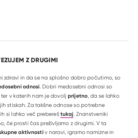
OVEZUJEM Z DRUGIMI
ni zdravi in da se na splošno dobro počutimo, so
edosebni odnosi
. Dobri medosebni odnosi so
i
ter v katerih nam je dovolj
prijetno
, da se lahko
ih stiskah. Za takšne odnose so potrebne
rih si lahko več prebereš
tukaj
. Znanstveniki
o, če prosti čas preživljamo z drugimi. V ta
skupne aktivnosti
v naravi, igramo namizne in