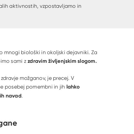
alih aktivnostih, vzpostavljamo in
 mnogi biološki in okoljski dejavniki. Za
bimo sami z
zdravim življenjskim slogom.
zdravje možganov, je precej. V
 še posebej pomembni in jih
lahko
rih navad
.
žgane