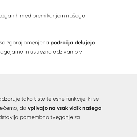
možganih med premikanjem našega
 vsa zgoraj omenjena
področja delujejo
agajamo in ustrezno odzivamo v
nadzoruje tako tiste telesne funkcije, ki se
o rečemo, da
vplivajo na vsak vidik našega
predstavlja pomembno tveganje za