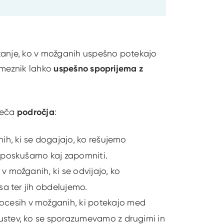
stanje, ko v možganih uspešno potekajo
ameznik lahko
uspešno spoprijema z
deča
področja
:
ih, ki se dogajajo, ko rešujemo
i poskušamo kaj zapomniti.
v možganih, ki se odvijajo, ko
sa ter jih obdelujemo.
ocesih v možganih, ki potekajo med
stev, ko se sporazumevamo z drugimi in