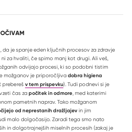
 POČIVAM
, da je spanje eden ključnih procesov za zdravje
i za hvaliti, če spimo manj kot drugi. Ali veš,
ganih odvijajo procesi, ki so podobni tistim
e možganov je priporočljiva
dobra higiena
eč prebereš
v tem prispevku
). Tudi podnevi si je
zeti čas za
počitek in odmore
, med katerimi
slonom pametnih naprav. Tako možganom
čijejo od neprestanih dražljajev
in jim
udi malo dolgočasijo. Zaradi tega smo nato
ih in dolgotrajnejših miselnih procesih (zakaj je