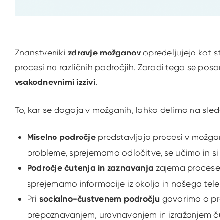
Znanstveniki
zdravje možganov
opredeljujejo kot 
procesi na različnih področjih. Zaradi tega se pos
vsakodnevnimi izzivi
.
To, kar se dogaja v možganih, lahko delimo na sle
Miselno
področje
predstavljajo procesi v možgan
probleme, sprejemamo odločitve, se učimo in s
Področje
čutenja in zaznavanja
zajema procese 
sprejemamo informacije iz okolja in našega tele
Pri
socialno-čustvenem
področju
govorimo o pr
prepoznavanjem, uravnavanjem in izražanjem ču