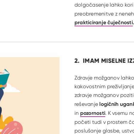
dolgočasenje lahko kori
preobremenitve z nenehni
prakticiranje
čuječnosti
2. IMAM MISELNE IZ
Zdravje možganov lahko 
kakovostnim preživljanj
zdravje možganov pozit
reševanje
logičnih ugan
in
pozornosti
. K vsemu n
početi tudi v prostem ča
poslušanje glasbe, ustva