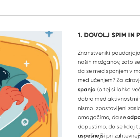
1. DOVOLJ SPIM IN
Znanstveniki poudarjajo
naših možganov, zato se n
da se med spanjem v mož
med učenjem? Za zdravj
spanja
(o tej si lahko v
dobro med aktivnostmi v
nismo izpostavljeni za
omogočimo, da se
odpo
dopustimo, da se kdaj t
uspešnejši
pri zahtevnejš