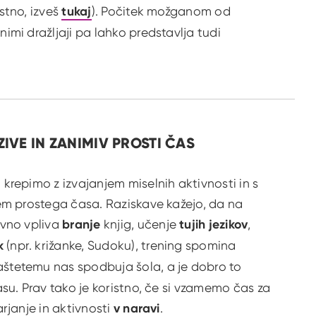
stno, izveš
tukaj
). Počitek možganom od
mi dražljaji pa lahko predstavlja tudi
.
ZIVE IN ZANIMIV PROSTI ČAS
krepimo z izvajanjem miselnih aktivnosti in s
em prostega časa. Raziskave kažejo, da na
ivno vpliva
branje
knjig, učenje
tujih jezikov
,
k
(npr. križanke, Sudoku), trening spomina
aštetemu nas spodbuja šola, a je dobro to
su. Prav tako je koristno, če si vzamemo čas za
rjanje in aktivnosti
v naravi
.