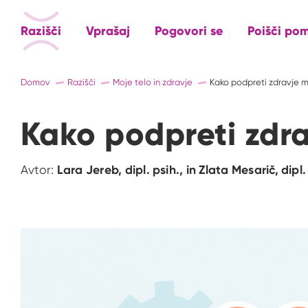
Razišči
Vprašaj
Pogovori se
Poišči po
Domov
Razišči
Moje telo in zdravje
Kako podpreti zdravje
Kako podpreti zdr
Avtor:
Lara Jereb, dipl. psih., in Zlata Mesarič, di