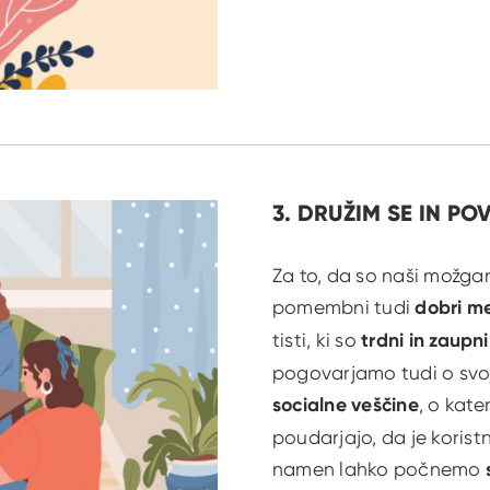
3. DRUŽIM SE IN P
Za to, da so naši možga
pomembni tudi
dobri m
tisti, ki so
trdni in zaupn
pogovarjamo tudi o svoj
socialne veščine
, o kate
poudarjajo, da je koristn
namen lahko počnemo