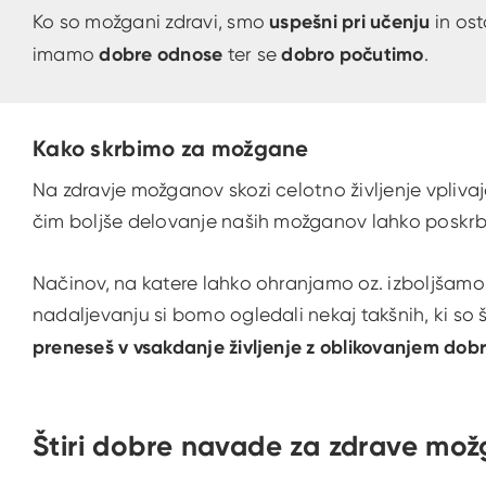
Ko so možgani zdravi, smo
uspešni pri učenju
in ost
imamo
dobre odnose
ter se
dobro počutimo
.
Kako skrbimo za možgane
Na zdravje možganov skozi celotno življenje vplivajo
čim boljše delovanje naših možganov lahko poskr
Načinov, na katere lahko ohranjamo oz. izboljšamo 
nadaljevanju si bomo ogledali nekaj takšnih, ki so
preneseš v vsakdanje življenje z oblikovanjem dob
Štiri dobre navade za zdrave mo