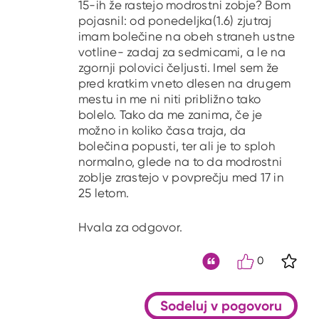
15-ih že rastejo modrostni zobje? Bom
pojasnil: od ponedeljka(1.6) zjutraj
imam bolečine na obeh straneh ustne
votline- zadaj za sedmicami, a le na
zgornji polovici čeljusti. Imel sem že
pred kratkim vneto dlesen na drugem
mestu in me ni niti približno tako
bolelo. Tako da me zanima, če je
možno in koliko časa traja, da
bolečina popusti, ter ali je to sploh
normalno, glede na to da modrostni
zoblje zrastejo v povprečju med 17 in
25 letom.
Hvala za odgovor.
0
S kli
Citat
Sodeluj v pogovoru