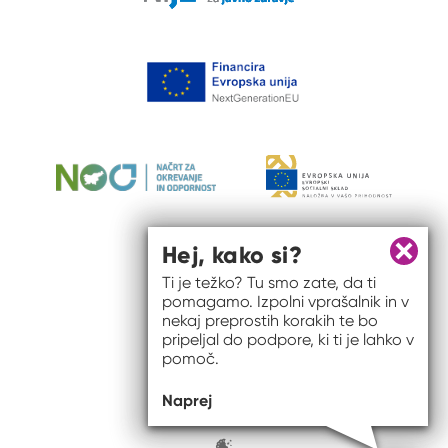
Hej, kako si?
Zapri 
Ti je težko? Tu smo zate, da ti
pomagamo. Izpolni vprašalnik in v
nekaj preprostih korakih te bo
pripeljal do podpore, ki ti je lahko v
pomoč.
© 2026 #to sem jaz
Naprej
ISSN spletišča: 2820-5960