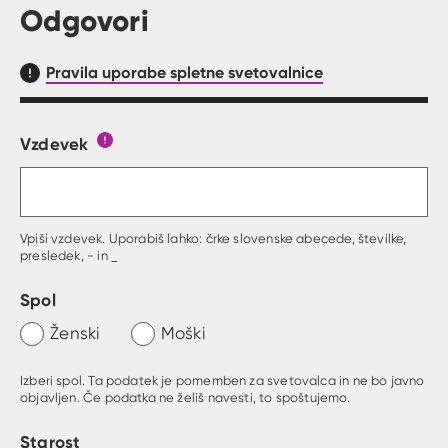
Odgovori
Pravila uporabe spletne svetovalnice
Vzdevek
Obrazec, kjer lahko zastaviš vprašanje
Gumb s pojasnilom, kaj mora uporabnik vpisat 
Vpiši vzdevek. Uporabiš lahko: črke slovenske abecede, številke,
presledek, - in _
Spol
Ženski
Moški
Izberi spol. Ta podatek je pomemben za svetovalca in ne bo javno
objavljen. Če podatka ne želiš navesti, to spoštujemo.
Starost