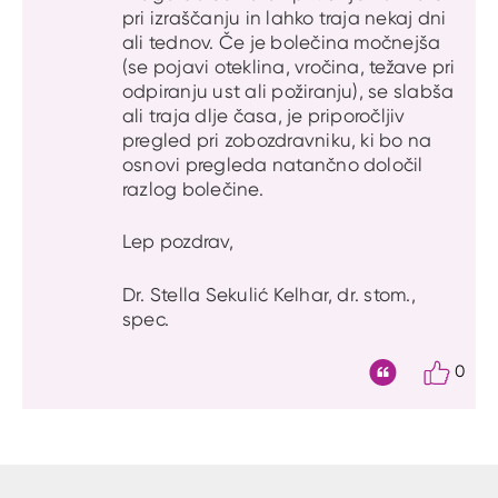
pri izraščanju in lahko traja nekaj dni
ali tednov. Če je bolečina močnejša
(se pojavi oteklina, vročina, težave pri
odpiranju ust ali požiranju), se slabša
ali traja dlje časa, je priporočljiv
pregled pri zobozdravniku, ki bo na
osnovi pregleda natančno določil
razlog bolečine.
Lep pozdrav,
Dr. Stella Sekulić Kelhar, dr. stom.,
spec.
0
Citat