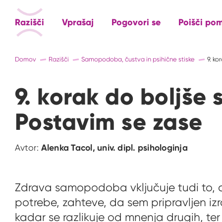
Razišči
Vprašaj
Pogovori se
Poišči po
Domov
Razišči
Samopodoba, čustva in psihične stiske
9. k
9. korak do boljš
Postavim se zase
Avtor:
Alenka Tacol, univ. dipl. psihologinja
Zdrava samopodoba vključuje tudi to, da
potrebe, zahteve, da sem pripravljen izra
kadar se razlikuje od mnenja drugih, te