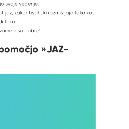
o svoje vedenje.
t jaz, kakor tistih, ki razmišljajo tako kot
di tako.
 zame niso dobre!
 pomočjo »JAZ-