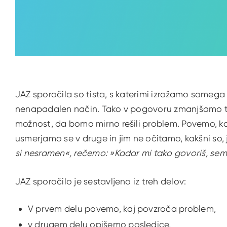
JAZ sporočila so tista, s katerimi izražamo sameg
nenapadalen način. Tako v pogovoru zmanjšamo t
možnost, da bomo mirno rešili problem. Povemo, kak
usmerjamo se v druge in jim ne očitamo, kakšni so,
si nesramen«, rečemo: »Kadar mi tako govoriš, sem
JAZ sporočilo je sestavljeno iz treh delov:
V prvem delu povemo, kaj povzroča problem,
v drugem delu opišemo posledice,