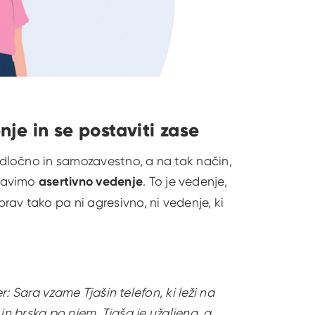
je in se postaviti zase
dločno in samozavestno, a na tak način,
pravimo
asertivno vedenje
. To je vedenje,
av tako pa ni agresivno, ni vedenje, ki
r: Sara vzame Tjašin telefon, ki leži na
 in brska po njem. Tjaša je užaljena, a