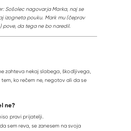
r: Sošolec nagovarja Marka, naj se
aj izogneta pouku. Mark mu (čeprav
) pove, da tega ne bo naredil.
e zahteva nekaj slabega, škodljivega,
i tem, ko rečem ne, negotov ali da se
l ne?
iso pravi prijatelji.
, da sem reva, se zanesem na svoja