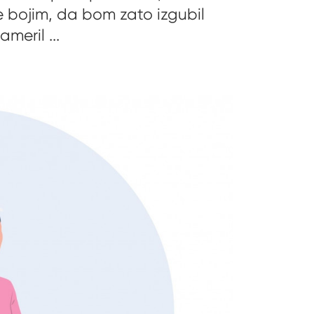
se bojim, da bom zato izgubil
meril ...