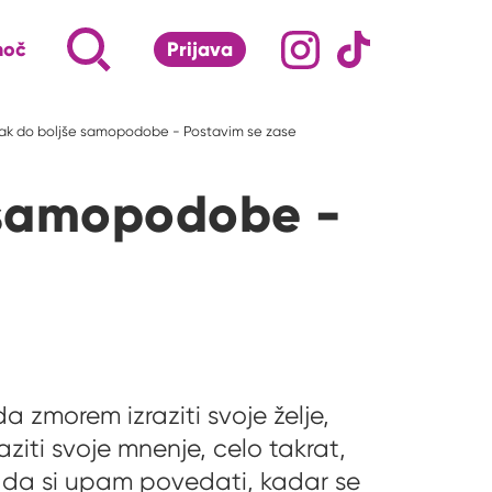
Družabna omrežj
Na naš Instagram pro
Na naš Tiktok 
Napiši, kaj te zanima ...
Iskalnik za iskanje po strani
moč
Prijava
S klikom na lupo odpri iskalnik
orak do boljše samopodobe - Postavim se zase
e samopodobe -
 zmorem izraziti svoje želje,
ziti svoje mnenje, celo takrat,
r da si upam povedati, kadar se