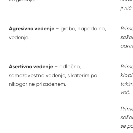
ji nič
Agresivno vedenje
– grobo, napadalno,
Prime
sošol
vedenje.
odrin
Asertivno vedenje
– odločno,
Prime
klopi
samozavestno vedenje, s katerim pa
takšn
nikogar ne prizadenem.
več.
Prime
sošol
se po