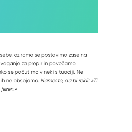
a sebe, oziroma se postavimo zase na
veganje za prepir in povečamo
o se počutimo v neki situaciji. Ne
 jih ne obsojamo.
Namesto, da bi rekli: »Ti
 jezen.«