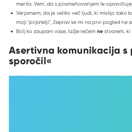
merila. Vem, da s posmehovanjem le opravičujej
Verjamem, da je veliko več ljudi, ki mislijo tako ko
moji "prijatelji", čeprav se mi na prvi pogled ne z
Bolj ko zaupam vase, lažje rečem
ne
stvarem, ki
Asertivna komunikacija s
sporočil«