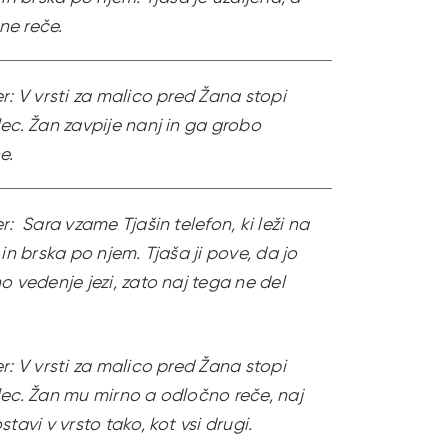
 ne reče.
r: V vrsti za malico pred Žana stopi
ec. Žan zavpije nanj in ga grobo
e.
r: Sara vzame Tjašin telefon, ki leži na
 in brska po njem. Tjaša ji pove, da jo
o vedenje jezi, zato naj tega ne del
r: V vrsti za malico pred Žana stopi
ec. Žan mu mirno a odločno reče, naj
stavi v vrsto tako, kot vsi drugi.