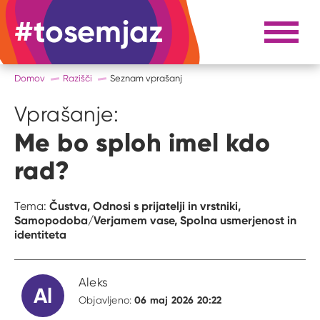
#tosemjaz
#to sem jaz
Razpri 
Domov
Razišči
Seznam vprašanj
Vprašanje:
Me bo sploh imel kdo
rad?
Čustva,
Odnosi s prijatelji in vrstniki,
Tema:
Samopodoba/Verjamem vase,
Spolna usmerjenost in
identiteta
Aleks
Al
06 maj 2026 20:22
Objavljeno: