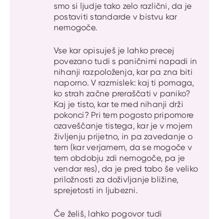
smo si ljudje tako zelo različni, da je
postaviti standarde v bistvu kar
nemogoče.
Vse kar opisuješ je lahko precej
povezano tudi s paničnimi napadi in
nihanji razpoloženja, kar pa zna biti
naporno. V razmislek: kaj ti pomaga,
ko strah začne preraščati v paniko?
Kaj je tisto, kar te med nihanji drži
pokonci? Pri tem pogosto pripomore
ozaveščanje tistega, kar je v mojem
življenju prijetno, in pa zavedanje o
tem (kar verjamem, da se mogoče v
tem obdobju zdi nemogoče, pa je
vendar res), da je pred tabo še veliko
priložnosti za doživljanje bližine,
sprejetosti in ljubezni.
Če želiš, lahko pogovor tudi