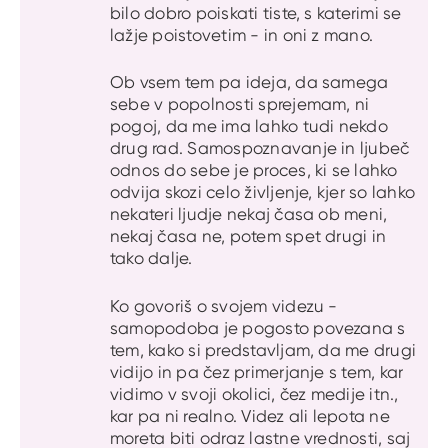
bilo dobro poiskati tiste, s katerimi se
lažje poistovetim - in oni z mano.
Ob vsem tem pa ideja, da samega
sebe v popolnosti sprejemam, ni
pogoj, da me ima lahko tudi nekdo
drug rad. Samospoznavanje in ljubeč
odnos do sebe je proces, ki se lahko
odvija skozi celo življenje, kjer so lahko
nekateri ljudje nekaj časa ob meni,
nekaj časa ne, potem spet drugi in
tako dalje.
Ko govoriš o svojem videzu -
samopodoba je pogosto povezana s
tem, kako si predstavljam, da me drugi
vidijo in pa čez primerjanje s tem, kar
vidimo v svoji okolici, čez medije itn.,
kar pa ni realno. Videz ali lepota ne
moreta biti odraz lastne vrednosti, saj