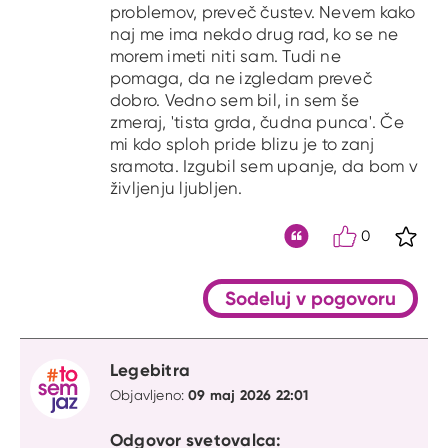
problemov, preveč čustev. Nevem kako
naj me ima nekdo drug rad, ko se ne
morem imeti niti sam. Tudi ne
pomaga, da ne izgledam preveč
dobro. Vedno sem bil, in sem še
zmeraj, 'tista grda, čudna punca'. Če
mi kdo sploh pride blizu je to zanj
sramota. Izgubil sem upanje, da bom v
življenju ljubljen.
0
S kli
Citat
Sodeluj v pogovoru
Legebitra
09 maj 2026 22:01
Objavljeno:
Odgovor svetovalca: