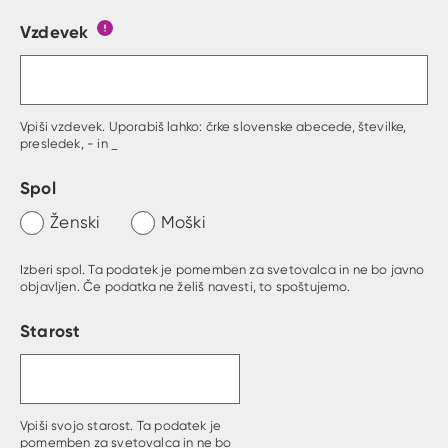
Vzdevek
Obrazec, kjer lahko zastaviš vprašanje
Gumb s pojasnilom, kaj mora uporabnik vpisat 
Vpiši vzdevek. Uporabiš lahko: črke slovenske abecede, številke,
presledek, - in _
Spol
Ženski
Moški
Izberi spol. Ta podatek je pomemben za svetovalca in ne bo javno
objavljen. Če podatka ne želiš navesti, to spoštujemo.
Starost
Vpiši svojo starost. Ta podatek je
pomemben za svetovalca in ne bo