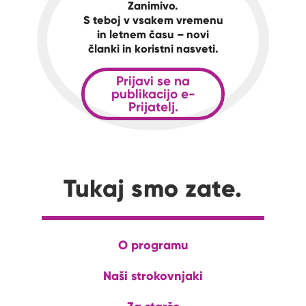
Zanimivo.
S teboj v vsakem vremenu
in letnem času – novi
članki in koristni nasveti.
Prijavi se na
publikacijo e-
Prijatelj.
Tukaj smo zate.
O programu
Naši strokovnjaki