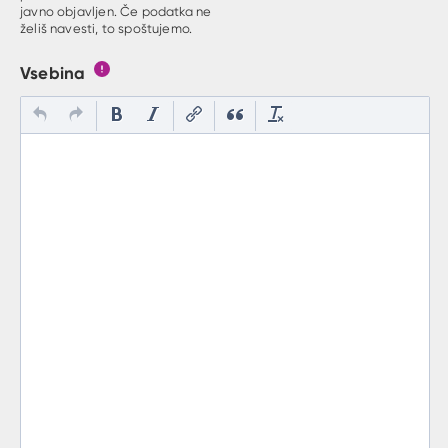
javno objavljen. Če podatka ne
želiš navesti, to spoštujemo.
Vsebina
Gumb s pojasnilom, kaj mora uporabnik vpisat v