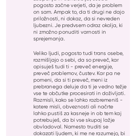
pogosto začne verjeti, da je problem
on sam. Ampak to, da ti drugi ne dajo
priložnosti, ni dokaz, da si nevreden
ljubezni. Je predvsem odraz okolja, ki
ni zmožno ponuditi varnosti in
sprejemanja.
Veliko ljudi, pogosto tudi trans osebe,
razmišljajo o sebi, da so preveč, kar
opisuješ tudi ti - preveč energije,
preveč problemov, čustev. Kar pa ne
pomeni, da si ti preveč, meni iz
prebranega deluje da ti je vedno težje
vse te občutke procesirati in doživljati.
Razmisli, kako se lahko razbremeniš -
katere misli, obveznosti ali načrte
lahko pustiš za kasneje in ob tem kaj
potrebuješ, da bi vse skupaj lažje
obvladoval. Namesto truditi se
dokazati ljudem, ki me ne razumejo, bi