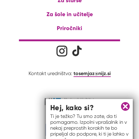
Za starše
Za šole in učitelje
Priročniki
Družabna omrežja
Na naš Instagram profil
Na naš Tiktok profil
tosemjaz@nijz.si
Kontakt uredništva:
Hej, kako si?
Zapri 
Ti je težko? Tu smo zate, da ti
pomagamo. Izpolni vprašalnik in v
nekaj preprostih korakih te bo
pripeljal do podpore, ki ti je lahko v