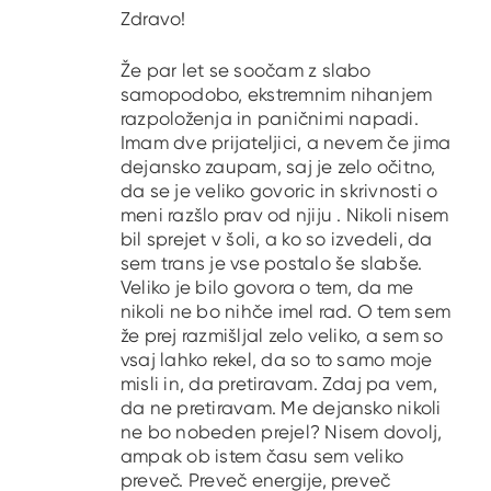
Zdravo!
Že par let se soočam z slabo
samopodobo, ekstremnim nihanjem
razpoloženja in paničnimi napadi.
Imam dve prijateljici, a nevem če jima
dejansko zaupam, saj je zelo očitno,
da se je veliko govoric in skrivnosti o
meni razšlo prav od njiju . Nikoli nisem
bil sprejet v šoli, a ko so izvedeli, da
sem trans je vse postalo še slabše.
Veliko je bilo govora o tem, da me
nikoli ne bo nihče imel rad. O tem sem
že prej razmišljal zelo veliko, a sem so
vsaj lahko rekel, da so to samo moje
misli in, da pretiravam. Zdaj pa vem,
da ne pretiravam. Me dejansko nikoli
ne bo nobeden prejel? Nisem dovolj,
ampak ob istem času sem veliko
preveč. Preveč energije, preveč