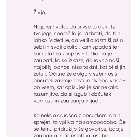
Živjo,
Najprej hvala, da si vse to delil. Iz
tvojega sporočila je razbrati, da ti ni
lahko. Videti je, da veliko razmišljaš o
sebi in svoji okolici, kam spadaš ter
komu lahko zaupaš - težko pa je
zaupati, ko se izkaže, da ravno naši
najbližji odnosi niso takšni, kot bi si jih
želeli. Očitno že dolgo v sebi nosiš
občutek zavrnjenosti in dvoma vase -
ob vsem, kar opisuješ je kar nekako
razumljivo, da si izgubil občutek
varnosti in zaupanja v ljudi.
Ko nekdo odrašča z občutkom, da ni
sprejet, to vpliva na samopodobo. Če
se temu pridružijo še govorice, izdaje
zaupanja in transfobija, oseba