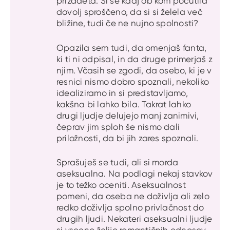
prizadeta. Si se kdaj ob kom počutila
dovolj sproščeno, da si si želela več
bližine, tudi če ne nujno spolnosti?
Opazila sem tudi, da omenjaš fanta,
ki ti ni odpisal, in da druge primerjaš z
njim. Včasih se zgodi, da osebo, ki je v
resnici nismo dobro spoznali, nekoliko
idealiziramo in si predstavljamo,
kakšna bi lahko bila. Takrat lahko
drugi ljudje delujejo manj zanimivi,
čeprav jim sploh še nismo dali
priložnosti, da bi jih zares spoznali.
Sprašuješ se tudi, ali si morda
aseksualna. Na podlagi nekaj stavkov
je to težko oceniti. Aseksualnost
pomeni, da oseba ne doživlja ali zelo
redko doživlja spolno privlačnost do
drugih ljudi. Nekateri aseksualni ljudje