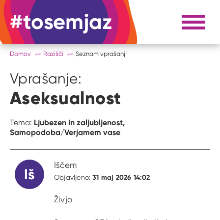
#tosemjaz
#to sem jaz
Razpri 
Domov
Razišči
Seznam vprašanj
Vprašanje:
Aseksualnost
Ljubezen in zaljubljenost,
Tema:
Samopodoba/Verjamem vase
Iščem
Iš
31 maj 2026 14:02
Objavljeno:
Živjo