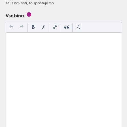
želiš navesti, to spoštujemo.
Vsebina
Gumb s pojasnilom, kaj mora uporabnik vpisat v