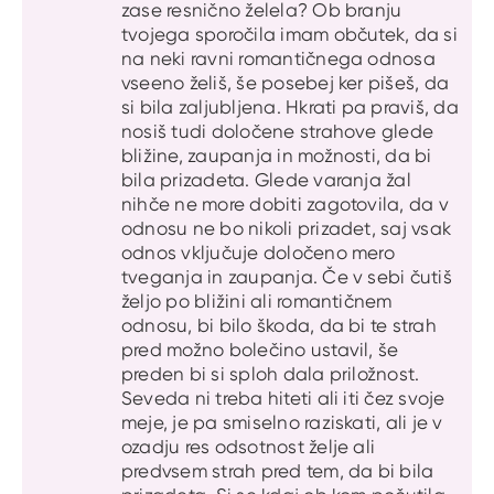
zase resnično želela? Ob branju
tvojega sporočila imam občutek, da si
na neki ravni romantičnega odnosa
vseeno želiš, še posebej ker pišeš, da
si bila zaljubljena. Hkrati pa praviš, da
nosiš tudi določene strahove glede
bližine, zaupanja in možnosti, da bi
bila prizadeta. Glede varanja žal
nihče ne more dobiti zagotovila, da v
odnosu ne bo nikoli prizadet, saj vsak
odnos vključuje določeno mero
tveganja in zaupanja. Če v sebi čutiš
željo po bližini ali romantičnem
odnosu, bi bilo škoda, da bi te strah
pred možno bolečino ustavil, še
preden bi si sploh dala priložnost.
Seveda ni treba hiteti ali iti čez svoje
meje, je pa smiselno raziskati, ali je v
ozadju res odsotnost želje ali
predvsem strah pred tem, da bi bila