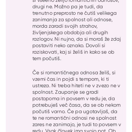
si vseeno želijo romantičnih odnosov,
drugi ne. Možno pa je tudi, da
trenutno preprosto ne čutiš velikega
zanimanja za spolnost ali odnose,
morda zaradi svojih strahov,
življenjskega obdobja ali drugih
razlogov. Ni nujno, da si moraš že zdaj
postaviti neko oznako. Dovoli si
raziskovati, kaj si želiš in kako se ob
tem počutiš.
Če si romantičnega odnosa želiš, si
vzemi čas in pojdi s tempom, ki ti
ustreza. Ni treba hiteti ne v zvezo ne v
spolnost. Zaupanje se gradi
postopoma in povsem v redu je, da
potrebuješ več časa, da se ob nekom
počutiš varno. Če pa ugotavljaš, da
te ne romantični odnosi ne spolnost
zares ne zanimajo, je tudi to povsem v
redu. Vsak človek ima svojo pot. Ob