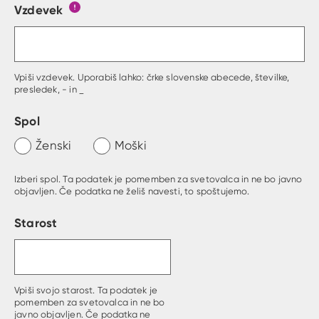
Vzdevek
Obrazec, kjer lahko zastaviš vprašanje
Gumb s pojasnilom, kaj mora uporabnik vpisat 
Vpiši vzdevek. Uporabiš lahko: črke slovenske abecede, številke,
presledek, - in _
Spol
Ženski
Moški
Izberi spol. Ta podatek je pomemben za svetovalca in ne bo javno
objavljen. Če podatka ne želiš navesti, to spoštujemo.
Starost
Vpiši svojo starost. Ta podatek je
pomemben za svetovalca in ne bo
javno objavljen. Če podatka ne