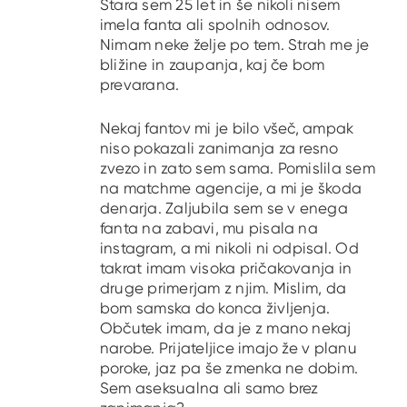
Stara sem 25 let in še nikoli nisem
imela fanta ali spolnih odnosov.
Nimam neke želje po tem. Strah me je
bližine in zaupanja, kaj če bom
prevarana.
Nekaj fantov mi je bilo všeč, ampak
niso pokazali zanimanja za resno
zvezo in zato sem sama. Pomislila sem
na matchme agencije, a mi je škoda
denarja. Zaljubila sem se v enega
fanta na zabavi, mu pisala na
instagram, a mi nikoli ni odpisal. Od
takrat imam visoka pričakovanja in
druge primerjam z njim. Mislim, da
bom samska do konca življenja.
Občutek imam, da je z mano nekaj
narobe. Prijateljice imajo že v planu
poroke, jaz pa še zmenka ne dobim.
Sem aseksualna ali samo brez