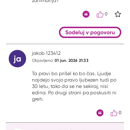
zanimanja?
0
S kli
Citat
Sodeluj v pogovoru
jakob 123412
ja
01 jun. 2026 21:33
Objavljeno:
Ta pravi bo prišel ko bo čas. Ljudje
najdejo svojo pravo ljubezen tudi po
30 letu, tako da se ne sekiraj, nisi
edina. Po drugi strani pa poskusiti ni
greh.
0
Citat