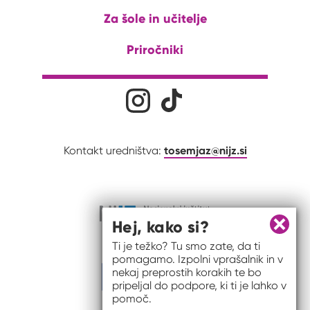
Za šole in učitelje
Priročniki
Družabna omrežja
Na naš Instagram profil
Na naš Tiktok profil
tosemjaz@nijz.si
Kontakt uredništva:
Hej, kako si?
Zapri 
Ti je težko? Tu smo zate, da ti
pomagamo. Izpolni vprašalnik in v
nekaj preprostih korakih te bo
pripeljal do podpore, ki ti je lahko v
pomoč.