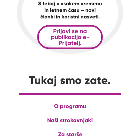
S teboj v vsakem vremenu
in letnem času – novi
članki in koristni nasveti.
Prijavi se na
publikacijo e-
Prijatelj.
Tukaj smo zate.
O programu
Naši strokovnjaki
Za starše