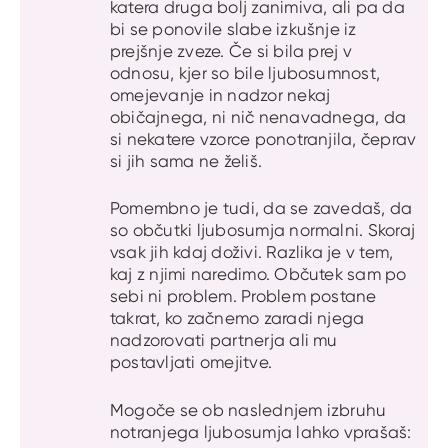
katera druga bolj zanimiva, ali pa da
bi se ponovile slabe izkušnje iz
prejšnje zveze. Če si bila prej v
odnosu, kjer so bile ljubosumnost,
omejevanje in nadzor nekaj
običajnega, ni nič nenavadnega, da
si nekatere vzorce ponotranjila, čeprav
si jih sama ne želiš.
Pomembno je tudi, da se zavedaš, da
so občutki ljubosumja normalni. Skoraj
vsak jih kdaj doživi. Razlika je v tem,
kaj z njimi naredimo. Občutek sam po
sebi ni problem. Problem postane
takrat, ko začnemo zaradi njega
nadzorovati partnerja ali mu
postavljati omejitve.
Mogoče se ob naslednjem izbruhu
notranjega ljubosumja lahko vprašaš: