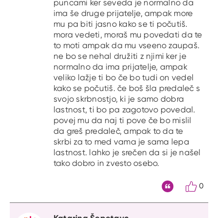
puncami ker seveda je normalno da
ima še druge prijatelje, ampak more
mu pa biti jasno kako se ti počutiš.
mora vedeti, moraš mu povedati da te
to moti ampak da mu vseeno zaupaš.
ne bo se nehal družiti z njimi ker je
normalno da ima prijatelje, ampak
veliko lažje ti bo če bo tudi on vedel
kako se počutiš. če boš šla predaleč s
svojo skrbnostjo, ki je samo dobra
lastnost, ti bo pa zagotovo povedal.
povej mu da naj ti pove če bo mislil
da greš predaleč, ampak to da te
skrbi za to med vama je sama lepa
lastnost. lahko je srečen da si je našel
tako dobro in zvesto osebo.
0
Citat
Katarina Šepetavc