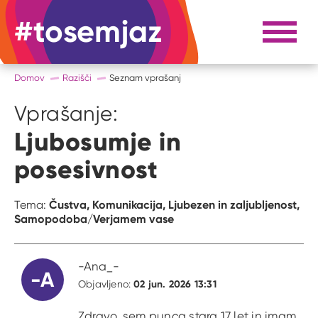
#tosemjaz
#to sem jaz
Razpri 
Domov
Razišči
Seznam vprašanj
Vprašanje:
Ljubosumje in
posesivnost
Čustva,
Komunikacija,
Ljubezen in zaljubljenost,
Tema:
Samopodoba/Verjamem vase
-Ana_-
-A
02 jun. 2026 13:31
Objavljeno:
Zdravo, sem punca stara 17 let in imam