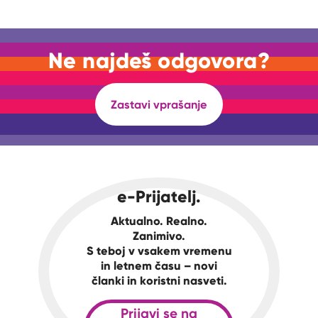
Ne najdeš odgovora?
Zastavi vprašanje
e-Prijatelj.
Aktualno. Realno.
Zanimivo.
S teboj v vsakem vremenu
in letnem času – novi
članki in koristni nasveti.
Prijavi se na