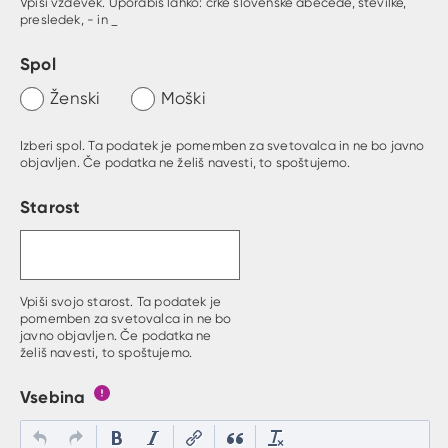
Vpiši vzdevek. Uporabiš lahko: črke slovenske abecede, številke,
presledek, - in _
Spol
Ženski
Moški
Izberi spol. Ta podatek je pomemben za svetovalca in ne bo javno
objavljen. Če podatka ne želiš navesti, to spoštujemo.
Starost
Vpiši svojo starost. Ta podatek je
pomemben za svetovalca in ne bo
javno objavljen. Če podatka ne
želiš navesti, to spoštujemo.
Vsebina
Gumb s pojasnilom, kaj mora uporabnik vpisat v