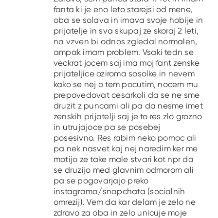
fanta ki je eno leto starejsi od mene,
oba se solava in imava svoje hobije in
prijatelje in sva skupaj ze skoraj 2 leti,
na vzven bi odnos zgledal normalen,
ampak imam problem. Vsaki tedn se
veckrat jocem saj ima moj fant zenske
prijateljice oziroma sosolke in nevem
kako se nej o tem pocutim, nocem mu
prepovedovat cesarkoli da se ne sme
druzit z puncami ali pa da nesme imet
zenskih prijatelji saj je to res zlo grozno
in utrujajoce pa se posebej
posesivno. Res rabim neko pomoc ali
pa nek nasvet kaj nej naredim ker me
motijo ze take male stvari kot npr da
se druzijo med glavnim odmorom ali
pa se pogovarjajo preko
instagrama/snapchata (socialnih
omrezij). Vem da kar delam je zelo ne
zdravo za oba in zelo unicuje moje