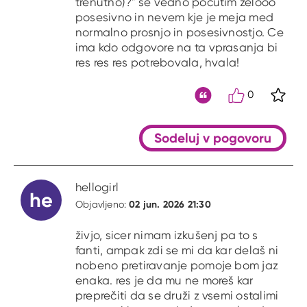
trenutno)?" se vedno pocutim zelooo
posesivno in nevem kje je meja med
normalno prosnjo in posesivnostjo. Ce
ima kdo odgovore na ta vprasanja bi
res res res potrebovala, hvala!
0
S kli
Citat
Sodeluj v pogovoru
hellogirl
he
02 jun. 2026 21:30
Objavljeno:
živjo, sicer nimam izkušenj pa to s
fanti, ampak zdi se mi da kar delaš ni
nobeno pretiravanje pomoje bom jaz
enaka. res je da mu ne moreš kar
preprečiti da se druži z vsemi ostalimi