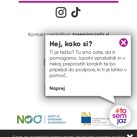
Družabna omrežja
Na naš Instagram profil
Na naš Tiktok profil
tosemjaz@nijz.si
Kontakt uredništva:
Hej, kako si?
Zapri 
Ti je težko? Tu smo zate, da ti
pomagamo. Izpolni vprašalnik in v
nekaj preprostih korakih te bo
pripeljal do podpore, ki ti je lahko v
pomoč.
Naprej
Gumb do
S tem, ko uporabljate spletno mesto, dovoljujete uporabo orodij in