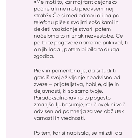
»Me moti to, kar moj fant dejansko
počne ali me moti predvsem moj
strah?« Če si med odmori ali pa po
telefonu piše s svojimi sošolkami in
dekleti vsakdanje stvari, potem
načeloma to ni znak nezvestobe. Če
pa bi te pogovore namerno prikrival, ti
o njih lagal, potem bi bila to druga
zgodba.
Prav in pomembno je, da si tudi ti
gradiš svoje življenje neodvisno od
zveze – prijateljstva, hobije, cilje in
dejavnosti, ki so samo tvoje.
Paradoksalno ravno to pogosto
zmanjša ljubosumje, ker človek ni več
odvisen od partnerja za ves občutek
varnosti in vrednosti.
Po tem, kar si napisala, se mi zdi, da