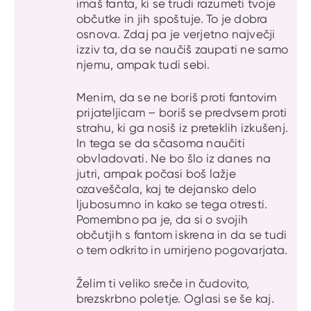
imaš fanta, ki se trudi razumeti tvoje
občutke in jih spoštuje. To je dobra
osnova. Zdaj pa je verjetno največji
izziv ta, da se naučiš zaupati ne samo
njemu, ampak tudi sebi.
Menim, da se ne boriš proti fantovim
prijateljicam – boriš se predvsem proti
strahu, ki ga nosiš iz preteklih izkušenj.
In tega se da sčasoma naučiti
obvladovati. Ne bo šlo iz danes na
jutri, ampak počasi boš lažje
ozaveščala, kaj te dejansko delo
ljubosumno in kako se tega otresti.
Pomembno pa je, da si o svojih
občutjih s fantom iskrena in da se tudi
o tem odkrito in umirjeno pogovarjata.
Želim ti veliko sreče in čudovito,
brezskrbno poletje. Oglasi se še kaj.