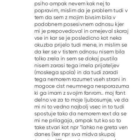
psiho ampak nevem kak nej to
popravim, mislim da je problem tudi v
tem da sem z mojim bivsim bila v
podobnem posesivnem odnosu kjer
mi je prepovedoval in omejeval skoraj
vse in kar se je posledicno kot neka
okuzba prijelo tudi mene, in mislim se
da ker se v tistem odnosu nisem bila
tolko zrela in sem se dokaj pustila
nisem zarasi tega imela prijateljev
(moskega spola) in da tudi zaradi
tega nemorem razumet vseh strani in
mogoce cist neumnega nesporazuma
ki ga imam z svojim fanrom.. moj fant
delno ve za to moje ljubosumje, ve da
mi ni to vedno najbolj vsec in to tudi
spostuje tako da nemorem rext da se
mi ne prilagaja, ampak tut ko so to
take stvari kot npr "lahko ne greta ven
danes (ker npr sva midva skupaj