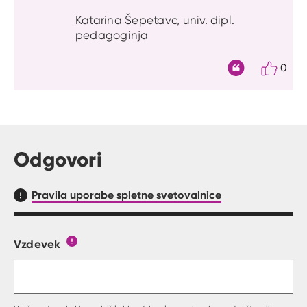
Katarina Šepetavc, univ. dipl.
pedagoginja
0
Citat
Odgovori
Pravila uporabe spletne svetovalnice
Vzdevek
Obrazec, kjer lahko zastaviš vprašanje
Gumb s pojasnilom, kaj mora uporabnik vpisat 