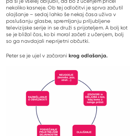
pa si je vselej obljubil, da bo z učenjem pričel
nekoliko kasneje. Ob tej odločitvi je sprva začutil
olajšanje – sedaj lahko še nekaj časa uživa v
poslušanju glasbe, spremljanju priljubljene
televizijske serije in se druži s prijateljem. A bolj kot
se je bližal čas, ko bi moral začeti z učenjem, bolj
so ga navdajali neprijetni občutki.
krog odlašanja.
Peter se je ujel v začarani