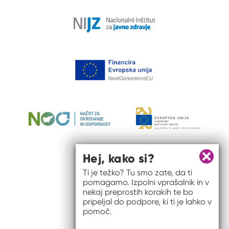
Hej, kako si?
Zapri 
Ti je težko? Tu smo zate, da ti
pomagamo. Izpolni vprašalnik in v
nekaj preprostih korakih te bo
pripeljal do podpore, ki ti je lahko v
pomoč.
© 2026 #to sem jaz