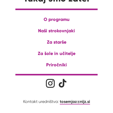
O programu
Naši strokovnjaki
Za starše
Za šole in učitelje
Priročniki
Družabna omrežja
Na naš Instagram profil
Na naš Tiktok profil
tosemjaz@nijz.si
Kontakt uredništva: