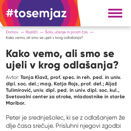
#tosemjaz
#to sem jaz
Razpri 
Domov
Razišči
Šola, učenje in prosti čas
Kako vemo, ali smo se ujeli v krog odlašanja?
Kako vemo, ali smo se
ujeli v krog odlašanja?
Tanja Klavž, prof. spec. in reh. ped. in univ.
Avtor:
dipl. soc. del.; mag. Katja Rojs, prof. def.; Aljaž
Tulimirović, univ. dipl. ped. in univ. dipl. soc. kul.,
Svetovalni center za otroke, mladostnike in starše
Maribor.
Peter je srednješolec, ki se z odlašanjem že
dlje časa srečuje. Prisluhni njegovi zgodbi