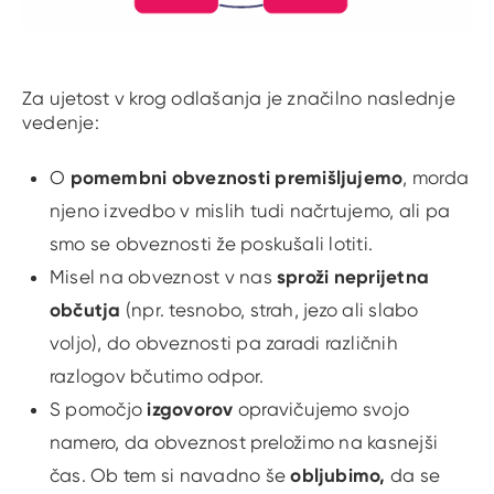
Za ujetost v krog odlašanja je značilno naslednje
vedenje:
pomembni obveznosti premišljujemo
O
, morda
njeno izvedbo v mislih tudi načrtujemo, ali pa
smo se obveznosti že poskušali lotiti.
sproži neprijetna
Misel na obveznost v nas
občutja
(npr. tesnobo, strah, jezo ali slabo
voljo), do obveznosti pa zaradi različnih
razlogov bčutimo odpor.
izgovorov
S pomočjo
opravičujemo svojo
namero, da obveznost preložimo na kasnejši
obljubimo,
čas. Ob tem si navadno še
da se