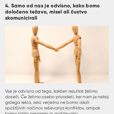
4. Samo od nas je odvisno, kako bomo
določeno težavo, misel ali čustvo
skomunicirali
Vse je odvisno od tega, kakšen rezultat želimo
doseči. Če želimo osebo prizadeti, ker nam je nekaj
grdega rekla, zelo verjetno ne bomo iskali
spoštljivih načinov reševanja konfliktov, ampak
bomo lahko nesramni in maščevalni.