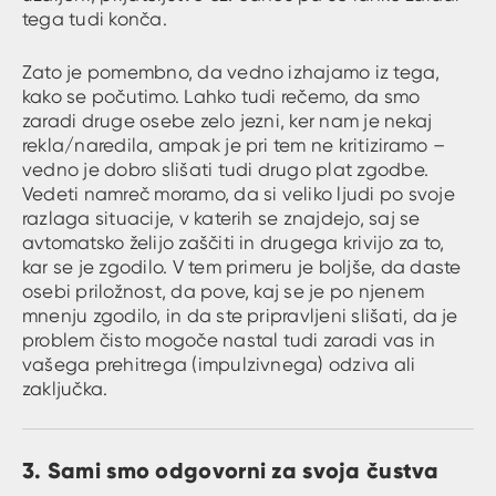
tega tudi konča.
Zato je pomembno, da vedno izhajamo iz tega,
kako se počutimo. Lahko tudi rečemo, da smo
zaradi druge osebe zelo jezni, ker nam je nekaj
rekla/naredila, ampak je pri tem ne kritiziramo –
vedno je dobro slišati tudi drugo plat zgodbe.
Vedeti namreč moramo, da si veliko ljudi po svoje
razlaga situacije, v katerih se znajdejo, saj se
avtomatsko želijo zaščiti in drugega krivijo za to,
kar se je zgodilo. V tem primeru je boljše, da daste
osebi priložnost, da pove, kaj se je po njenem
mnenju zgodilo, in da ste pripravljeni slišati, da je
problem čisto mogoče nastal tudi zaradi vas in
vašega prehitrega (impulzivnega) odziva ali
zaključka.
3. Sami smo odgovorni za svoja čustva