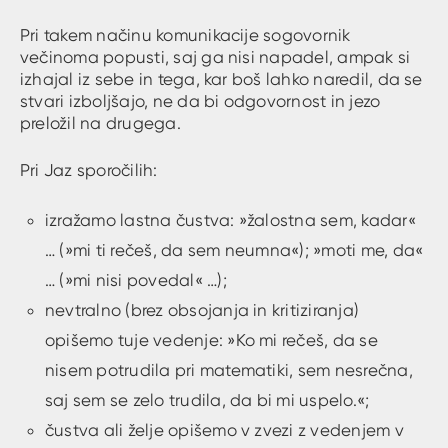
Pri takem načinu komunikacije sogovornik
večinoma popusti, saj ga nisi napadel, ampak si
izhajal iz sebe in tega, kar boš lahko naredil, da se
stvari izboljšajo, ne da bi odgovornost in jezo
preložil na drugega.
Pri Jaz sporočilih:
izražamo lastna čustva: »žalostna sem, kadar«
… (»mi ti rečeš, da sem neumna«); »moti me, da«
… (»mi nisi povedal« …);
nevtralno (brez obsojanja in kritiziranja)
opišemo tuje vedenje: »Ko mi rečeš, da se
nisem potrudila pri matematiki, sem nesrečna,
saj sem se zelo trudila, da bi mi uspelo.«;
čustva ali želje opišemo v zvezi z vedenjem v