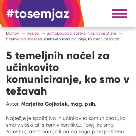
#tosemjaz
#to sem jaz
Razpri 
Domov
Razišči
Samopodoba, čustva in psihične stiske
5 temeljnih načel za učinkovito komuniciranje, ko smo v težavah
5 temeljnih načel za
učinkovito
komuniciranje, ko smo v
težavah
Marjetka Gojkošek, mag. psih.
Avtor:
Najtežje je spoštljivo in učinkovito komunicirati, ko
smo v stiski ali s kom v konfliktu. Torej, ko smo
žalostni, razočarani, ali pa na koga prav pošteno