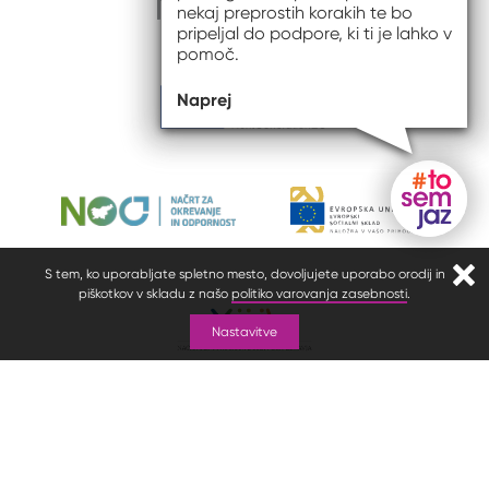
nekaj preprostih korakih te bo
pripeljal do podpore, ki ti je lahko v
pomoč.
Naprej
Gumb do
S tem, ko uporabljate spletno mesto, dovoljujete uporabo orodij in
Zapr
piškotkov v skladu z našo
politiko varovanja zasebnosti
.
Nastavitve
© 2026 #to sem jaz
ISSN spletišča: 2820-5960