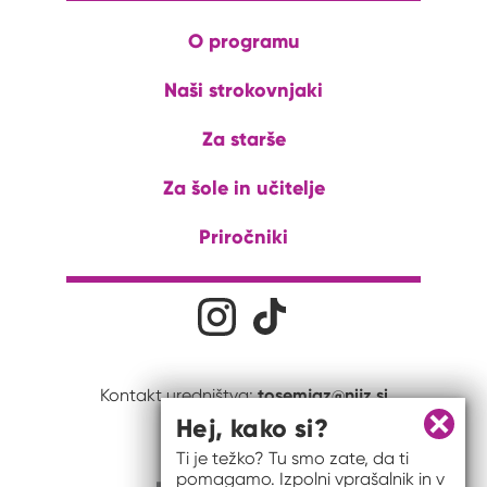
O programu
Naši strokovnjaki
Za starše
Za šole in učitelje
Priročniki
Družabna omrežja
Na naš Instagram profil
Na naš Tiktok profil
tosemjaz@nijz.si
Kontakt uredništva:
Hej, kako si?
Zapri 
Ti je težko? Tu smo zate, da ti
pomagamo. Izpolni vprašalnik in v