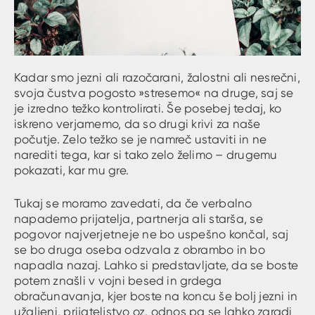
Kadar smo jezni ali razočarani, žalostni ali nesrečni,
svoja čustva pogosto »stresemo« na druge, saj se
je izredno težko kontrolirati. Še posebej tedaj, ko
iskreno verjamemo, da so drugi krivi za naše
počutje. Zelo težko se je namreč ustaviti in ne
narediti tega, kar si tako zelo želimo – drugemu
pokazati, kar mu gre.
Tukaj se moramo zavedati, da če verbalno
napademo prijatelja, partnerja ali starša, se
pogovor najverjetneje ne bo uspešno končal, saj
se bo druga oseba odzvala z obrambo in bo
napadla nazaj. Lahko si predstavljate, da se boste
potem znašli v vojni besed in grdega
obračunavanja, kjer boste na koncu še bolj jezni in
užaljeni, prijateljstvo oz. odnos pa se lahko zaradi