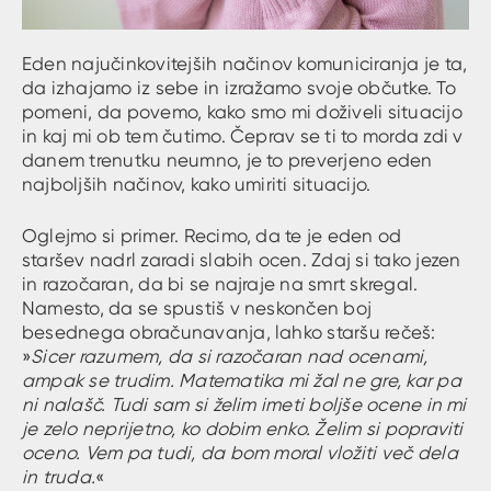
Eden najučinkovitejših načinov komuniciranja je ta,
da izhajamo iz sebe in izražamo svoje občutke. To
pomeni, da povemo, kako smo mi doživeli situacijo
in kaj mi ob tem čutimo. Čeprav se ti to morda zdi v
danem trenutku neumno, je to preverjeno eden
najboljših načinov, kako umiriti situacijo.
Oglejmo si primer. Recimo, da te je eden od
staršev nadrl zaradi slabih ocen. Zdaj si tako jezen
in razočaran, da bi se najraje na smrt skregal.
Namesto, da se spustiš v neskončen boj
besednega obračunavanja, lahko staršu rečeš:
»
Sicer razumem, da si razočaran nad ocenami,
ampak se trudim. Matematika mi žal ne gre, kar pa
ni nalašč. Tudi sam si želim imeti boljše ocene in mi
je zelo neprijetno, ko dobim enko. Želim si popraviti
oceno. Vem pa tudi, da bom moral vložiti več dela
in truda.
«