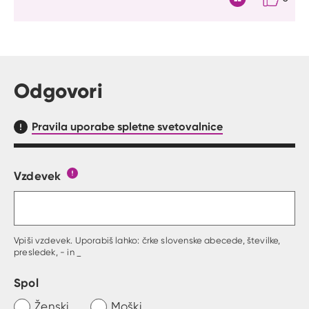
Citat
Odgovori
Pravila uporabe spletne svetovalnice
Vzdevek
Obrazec, kjer lahko zastaviš vprašanje
Gumb s pojasnilom, kaj mora uporabnik vpisat 
Vpiši vzdevek. Uporabiš lahko: črke slovenske abecede, številke,
presledek, - in _
Spol
Ženski
Moški