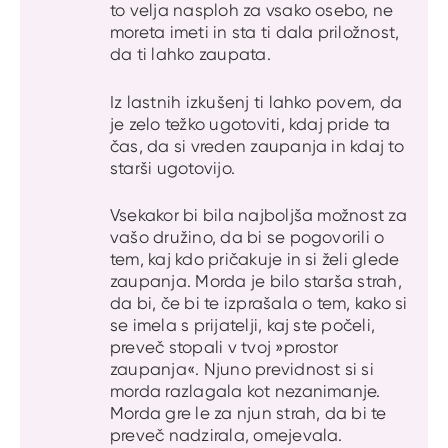
to velja nasploh za vsako osebo, ne
moreta imeti in sta ti dala priložnost,
da ti lahko zaupata.
Iz lastnih izkušenj ti lahko povem, da
je zelo težko ugotoviti, kdaj pride ta
čas, da si vreden zaupanja in kdaj to
starši ugotovijo.
Vsekakor bi bila najboljša možnost za
vašo družino, da bi se pogovorili o
tem, kaj kdo pričakuje in si želi glede
zaupanja. Morda je bilo starša strah,
da bi, če bi te izprašala o tem, kako si
se imela s prijatelji, kaj ste počeli,
preveč stopali v tvoj »prostor
zaupanja«. Njuno previdnost si si
morda razlagala kot nezanimanje.
Morda gre le za njun strah, da bi te
preveč nadzirala, omejevala.