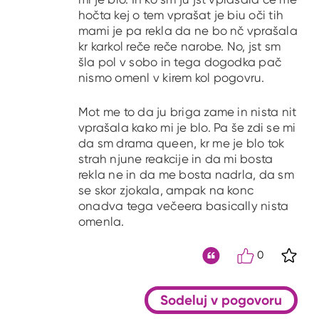
hočta kej o tem vprašat je biu oči tih
mami je pa rekla da ne bo nč vprašala
kr karkol reče reče narobe. No, jst sm
šla pol v sobo in tega dogodka pač
nismo omenl v kirem kol pogovru.
Mot me to da ju briga zame in nista nit
vprašala kako mi je blo. Pa še zdi se mi
da sm drama queen, kr me je blo tok
strah njune reakcije in da mi bosta
rekla ne in da me bosta nadrla, da sm
se skor zjokala, ampak na konc
onadva tega večeera basically nista
omenla.
0
S kli
Citat
Sodeluj v pogovoru