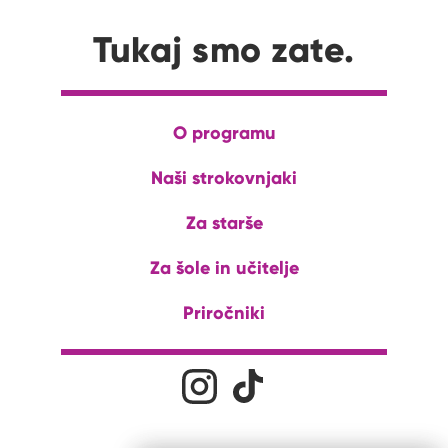
Tukaj smo zate.
O programu
Naši strokovnjaki
Za starše
Za šole in učitelje
Priročniki
Družabna omrežja
Na naš Instagram profil
Na naš Tiktok profil