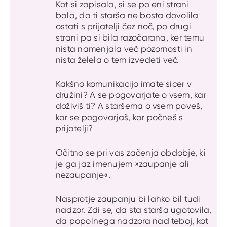
Kot si zapisala, si se po eni strani
bala, da ti starša ne bosta dovolila
ostati s prijatelji čez noč, po drugi
strani pa si bila razočarana, ker temu
nista namenjala več pozornosti in
nista želela o tem izvedeti več.
Kakšno komunikacijo imate sicer v
družini? A se pogovarjate o vsem, kar
doživiš ti? A staršema o vsem poveš,
kar se pogovarjaš, kar počneš s
prijatelji?
Očitno se pri vas začenja obdobje, ki
je ga jaz imenujem »zaupanje ali
nezaupanje«.
Nasprotje zaupanju bi lahko bil tudi
nadzor. Zdi se, da sta starša ugotovila,
da popolnega nadzora nad teboj, kot