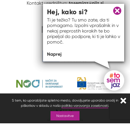
tosemjaz@nijz.si
Kontakt uredništva:
Hej, kako si?
Zapri 
Ti je težko? Tu smo zate, da ti
pomagamo. Izpolni vprašalnik in v
nekaj preprostih korakih te bo
pripeljal do podpore, ki ti je lahko v
pomoč.
Naprej
Gumb do
S tem, ko uporabljate spletno mesto, dovoljujete uporabo orodij in
Zapr
piškotkov v skladu z našo
politiko varovanja zasebnosti
.
Nastavitve