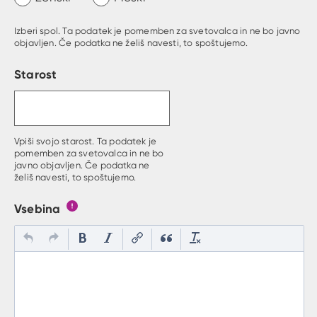
Izberi spol. Ta podatek je pomemben za svetovalca in ne bo javno
objavljen. Če podatka ne želiš navesti, to spoštujemo.
Starost
Vpiši svojo starost. Ta podatek je
pomemben za svetovalca in ne bo
javno objavljen. Če podatka ne
želiš navesti, to spoštujemo.
Vsebina
Gumb s pojasnilom, kaj mora uporabnik vpisat v