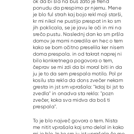
ok da bi šla na bus zato je frend
ponudu da prespimo pr njemu. Mene
je blo ful strah kaj bojo rekl moji starši,
kr mi nikol ne pustijo prespat in ko sm
jih poklicala, se je javu le oči in mi na
srečo pustu. Naslednj dan ko sm pršla
domov je mami naredila en hec o tem
kako se bom očitno preselila ker nisem
doma prespala. in od takrat naprej ni
bilo konkretnega pogovora o tem,
čeprav se mi zdi da bi moral biti in da
ju je to da sem prespala motilo. Pol pr
kosilu sta rekla da dons zvečer nekam
gresta in jst sm vprašala: "kdaj bi jst to
zvedla" in onadva sta rekla: "pozn
zvečer, koka sva midva da boš ti
prespala".
To je blo največ govora o tem. Nista
me nitit vprašala kaj smo delal in kako
mi je blo. In ko sm ju jst vprašala če me