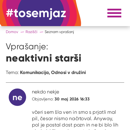
#tosemjaz
#to sem jaz
Razpri 
Domov
Razišči
Seznam vprašanj
Vprašanje:
neaktivni starši
Komunikacija,
Odnosi v družini
Tema:
nekdo nekje
ne
30 maj 2026 16:33
Objavljeno:
včeri sem šla ven in smo s prjatli mal
pil, česar nismo načrtoval. Anyway,
pol je postal dost pozn in ne bi blo lih