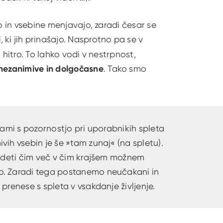
jo in vsebine menjavajo, zaradi česar se
i
, ki jih prinašajo. Nasprotno pa se v
 hitro. To lahko vodi v nestrpnost,
nezanimive in dolgočasne
. Tako smo
vami s pozornostjo pri uporabnikih spleta
vih vsebin je še »tam zunaj« (na spletu).
vedeti čim več v čim krajšem možnem
o. Zaradi tega postanemo neučakani in
prenese s spleta v vsakdanje življenje.