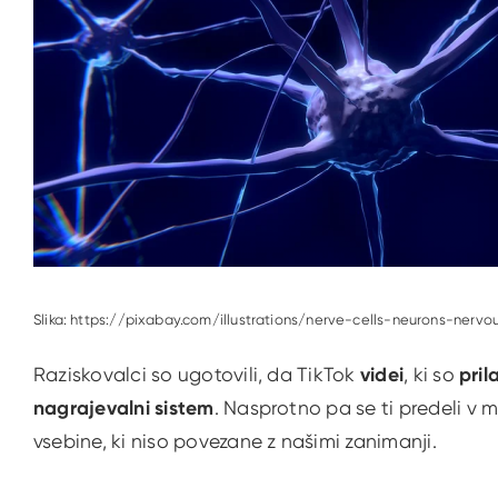
Slika: https://pixabay.com/illustrations/nerve-cells-neurons-ner
Raziskovalci so ugotovili, da TikTok
videi
, ki so
pril
nagrajevalni sistem
. Nasprotno pa se ti predeli v
vsebine, ki niso povezane z našimi zanimanji.