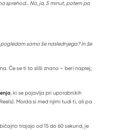
na sprehod… No, ja, 5 minut, potem pa
 če pogledam samo še naslednjega? In še
dna. Če se ti to sliši znano – beri naprej;
denja
, ki se pojavlja pri uporabnikih
eels). Morda si med njimi tudi ti, ali pa
 običajno trajajo od 15 do 60 sekund, je