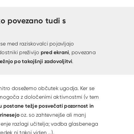
ko povezano tudi s
 se med raziskovalci pojavljajo
dostniki preživijo
pred ekrani
, povezana
žnjo po takojšnji zadovoljitvi
.
o hitro dosežemo občutek ugodja. Ker se
v mogoča z določenimi aktivnostmi (v tem
ju postane težje posvečati pozornost in
prinesejo
oz. so zahtevnejše ali manj
edenje razlagi učitelja; vadba glasbenega
edek ni takoj viden …).