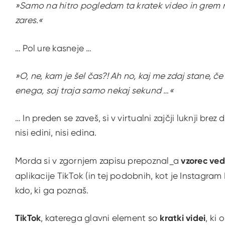
»Samo na hitro pogledam ta kratek video in grem 
zares.«
… Pol ure kasneje …
»O, ne, kam je šel čas?! Ah no, kaj me zdaj stane,
enega, saj traja samo nekaj sekund …«
… In preden se zaveš, si v virtualni zajčji luknji brez 
nisi edini, nisi edina.
Morda si v zgornjem zapisu prepoznal_a
vzorec ve
aplikacije TikTok (in tej podobnih, kot je Instagram R
kdo, ki ga poznaš.
TikTok
, katerega glavni element so
kratki videi
, ki