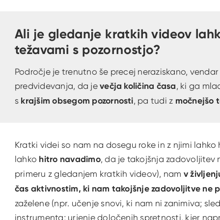
Ali je gledanje kratkih videov lah
težavami s pozornostjo?
Področje je trenutno še precej neraziskano, vendar
predvidevanja, da je
večja količina časa
, ki ga mla
s
krajšim obsegom pozornosti
, pa tudi z
močnejšo te
Kratki videi so nam na dosegu roke in z njimi lahk
lahko
hitro navadimo
, da je takojšnja zadovoljite
primeru z gledanjem kratkih videov), nam
v življen
čas aktivnostim, ki nam takojšnje zadovoljitve ne 
zaželene (npr. učenje snovi, ki nam ni zanimiva; sl
instrumenta; urjenje določenih spretnosti, kjer napr