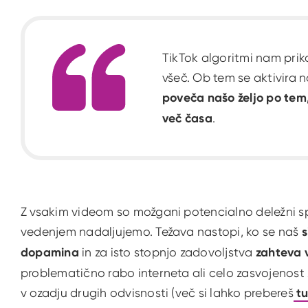
TikTok algoritmi nam prik
všeč. Ob tem se aktivira n
poveča našo željo po tem,
več časa
.
Z vsakim videom so možgani potencialno deležni s
vedenjem nadaljujemo. Težava nastopi, ko se naš
s
dopamina
in za isto stopnjo zadovoljstva
zahteva 
problematično rabo interneta ali celo zasvojenost 
v ozadju drugih odvisnosti (več si lahko prebereš
tu