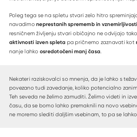
Poleg tega se na spletu stvari zelo hitro spreminja
navadimo
neprestanih sprememb in vznemirljivost
resničnem življenju stvari običajno ne odvijajo tako
aktivnosti izven spleta
pa pričnemo zaznavati kot
nanje lahko
osredotočeni manj časa
.
Nekateri raziskovalci so mnenja, da je lahko s teža
povezano tudi zavedanje, koliko potencialno zanimi
Teh seveda ne želimo zamuditi. Želimo videti in iz
času, da se bomo lahko premaknili na novo vsebin
ne moremo slediti daljšim vsebinam, to pa se lahko 