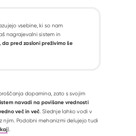
azujejo vsebine, ki so nam
aš nagrajevalni sistem in
 da pred zasloni preživimo še
proščanja dopamina, zato s svojim
istem navadi na povišane vrednosti
vedno več in več
. Slednje lahko vodi v
z njim. Podobni mehanizmi delujejo tudi
kaj
).