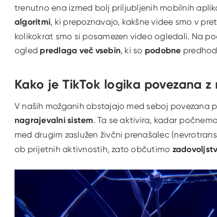
trenutno ena izmed bolj priljubljenih mobilnih aplika
algoritmi
, ki prepoznavajo, kakšne videe smo v prete
kolikokrat smo si posamezen video ogledali. Na pod
ogled
predlaga več vsebin
, ki so
podobne
predhod
Kako je TikTok logika povezana z
V naših možganih obstajajo med seboj povezana po
nagrajevalni sistem
. Ta se aktivira, kadar počnemo
med drugim zaslužen živčni prenašalec (nevrotran
ob prijetnih aktivnostih, zato občutimo
zadovoljst