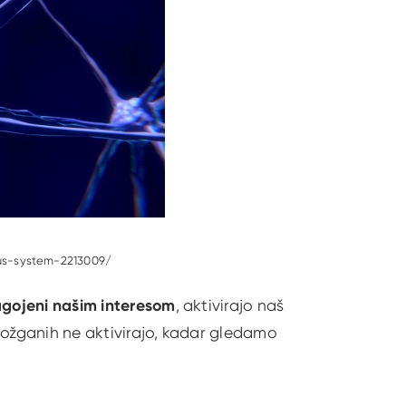
vous-system-2213009/
agojeni našim interesom
, aktivirajo naš
 možganih ne aktivirajo, kadar gledamo