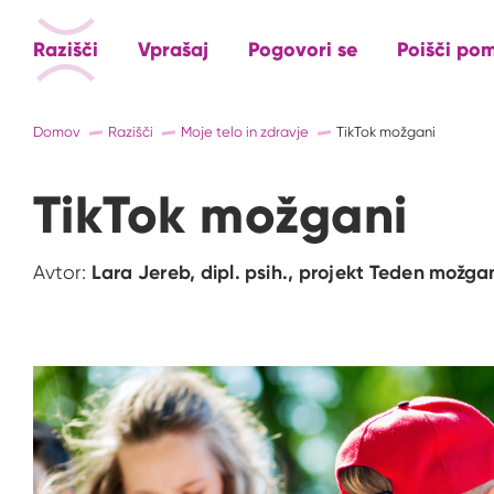
Razišči
Vprašaj
Pogovori se
Poišči po
Domov
Razišči
Moje telo in zdravje
TikTok možgani
TikTok možgani
Avtor:
Lara Jereb, dipl. psih., projekt Teden možg