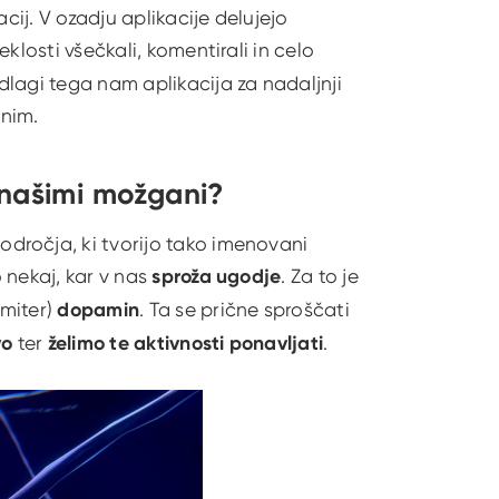
cij. V ozadju aplikacije delujejo
klosti všečkali, komentirali in celo
lagi tega nam aplikacija za nadaljnji
nim.
 našimi možgani?
dročja, ki tvorijo tako imenovani
 nekaj, kar v nas
sproža ugodje
. Za to je
smiter)
dopamin
. Ta se prične sproščati
vo
ter
želimo te aktivnosti ponavljati
.