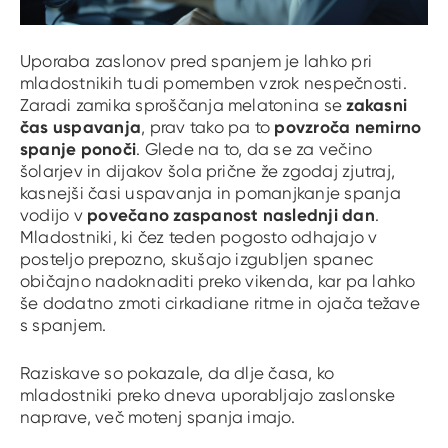
Uporaba zaslonov pred spanjem je lahko pri
mladostnikih tudi pomemben vzrok nespečnosti.
zakasni
Zaradi zamika sproščanja melatonina se
čas uspavanja
povzroča nemirno
, prav tako pa to
spanje ponoči
. Glede na to, da se za večino
šolarjev in dijakov šola prične že zgodaj zjutraj,
kasnejši časi uspavanja in pomanjkanje spanja
povečano zaspanost naslednji dan
vodijo v
.
Mladostniki, ki čez teden pogosto odhajajo v
posteljo prepozno, skušajo izgubljen spanec
običajno nadoknaditi preko vikenda, kar pa lahko
še dodatno zmoti cirkadiane ritme in ojača težave
s spanjem.
Raziskave so pokazale, da dlje časa, ko
mladostniki preko dneva uporabljajo zaslonske
naprave, več motenj spanja imajo.