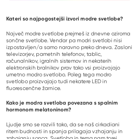
Kateri so najpogostejši izvori modre svetlobe?
Največ modre svetlobe prejmeš iz dnevne oziroma
sončne svetlobe. Vendar pa modri svetlobi nisi
izpostavljen/a samo naravno preko dneva. Zasloni
televizorjev, pametnih telefonov, tablic,
računalnikov, igralnih sistemov in nekaterih
elektronskih bralnikov prav tako vsi proizvajajo
umetno modro svetlobo. Poleg tega modro
svetlobo proizvajajo tudi nekatere LED in
fluorescenčne žarnice.
Kako je modra svetloba povezana s spalnim
hormonom melatoninom?
Ljudje smo se razvili tako, da se naš cirkadiani
ritem budnosti in spanja prilagaja vzhajanju in
zahajanju sonca. Svetloba in tema nam torej