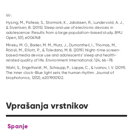
Vir:
Hysing, M., Pallese, S., Stormark, K., Jakobsen, R., Lundervold, A. J.,
& Sivertsen, B. (2015). Sleep and use of electronic devices in
adolescence: Results from a large population-based study. BMJ
Open, 5(1), e006748
Mireku, M. O., Barker, M. M., Mutz, J., Dumontheil, I., Thomas, M.,
Röösli, M., Elliott, P., & Toledano, M. B. (2019). Night-time screen-
based media device use and adolescents’ sleep and health-
related quality of life. Environment International, 124, 66–78.
Wahl, S., Engelhardt, M., Schaupp, P., Lappe, C., & Ivanov, I. V. (2019).
The inner clock-Blue light sets the human rhythm. Journal of
biophotonics, 12(12), e201900102.
Vprašanja vrstnikov
Spanje