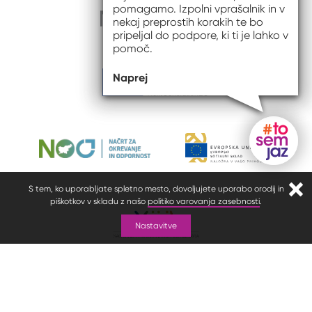
pomagamo. Izpolni vprašalnik in v
nekaj preprostih korakih te bo
pripeljal do podpore, ki ti je lahko v
pomoč.
Naprej
Gumb do
S tem, ko uporabljate spletno mesto, dovoljujete uporabo orodij in
Zapr
piškotkov v skladu z našo
politiko varovanja zasebnosti
.
Nastavitve
© 2026 #to sem jaz