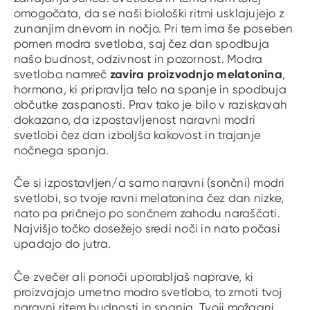
omogočata, da se naši biološki ritmi usklajujejo z
zunanjim dnevom in nočjo. Pri tem ima še poseben
pomen modra svetloba, saj čez dan spodbuja
našo budnost, odzivnost in pozornost. Modra
zavira proizvodnjo melatonina
svetloba namreč
,
hormona, ki pripravlja telo na spanje in spodbuja
občutke zaspanosti. Prav tako je bilo v raziskavah
dokazano, da izpostavljenost naravni modri
svetlobi čez dan izboljša kakovost in trajanje
nočnega spanja.
Če si izpostavljen/a samo naravni (sončni) modri
svetlobi, so tvoje ravni melatonina čez dan nizke,
nato pa pričnejo po sončnem zahodu naraščati.
Najvišjo točko dosežejo sredi noči in nato počasi
upadajo do jutra.
Če zvečer ali ponoči uporabljaš naprave, ki
proizvajajo umetno modro svetlobo, to zmoti tvoj
naravni ritem budnosti in spanja. Tvoji možgani