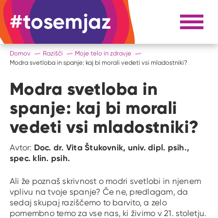
#tosemjaz
#to sem jaz
Razpri 
Domov
Razišči
Moje telo in zdravje
Modra svetloba in spanje: kaj bi morali vedeti vsi mladostniki?
Modra svetloba in
spanje: kaj bi morali
vedeti vsi mladostniki?
Doc. dr. Vita Štukovnik, univ. dipl. psih.,
Avtor:
spec. klin. psih.
Ali že poznaš skrivnost o modri svetlobi in njenem
vplivu na tvoje spanje? Če ne, predlagam, da
sedaj skupaj raziščemo to barvito, a zelo
pomembno temo za vse nas, ki živimo v 21. stoletju.