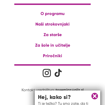
O programu
Naši strokovnjaki
Za starše
Za šole in učitelje
Priročniki
Družabna omrežja
Na naš Instagram profil
Na naš Tiktok profil
tosemjaz@nijz.si
Kontakt uredništva:
Hej, kako si?
Zapri 
Ti je težko? Tu smo zate, da ti