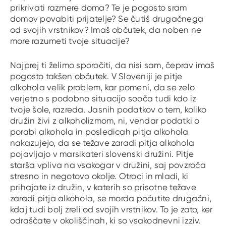
prikrivati razmere doma? Te je pogosto sram
domov povabiti prijatelje? Se čutiš drugačnega
od svojih vrstnikov? Imaš občutek, da noben ne
more razumeti tvoje situacije?
Najprej ti želimo sporočiti, da nisi sam, čeprav imaš
pogosto takšen občutek. V Sloveniji je pitje
alkohola velik problem, kar pomeni, da se zelo
verjetno s podobno situacijo sooča tudi kdo iz
tvoje šole, razreda. Jasnih podatkov o tem, koliko
družin živi z alkoholizmom, ni, vendar podatki o
porabi alkohola in posledicah pitja alkohola
nakazujejo, da se težave zaradi pitja alkohola
pojavljajo v marsikateri slovenski družini. Pitje
starša vpliva na vsakogar v družini, saj povzroča
stresno in negotovo okolje. Otroci in mladi, ki
prihajate iz družin, v katerih so prisotne težave
zaradi pitja alkohola, se morda počutite drugačni,
kdaj tudi bolj zreli od svojih vrstnikov. To je zato, ker
odraščate v okoliščinah, ki so vsakodnevni izziv.