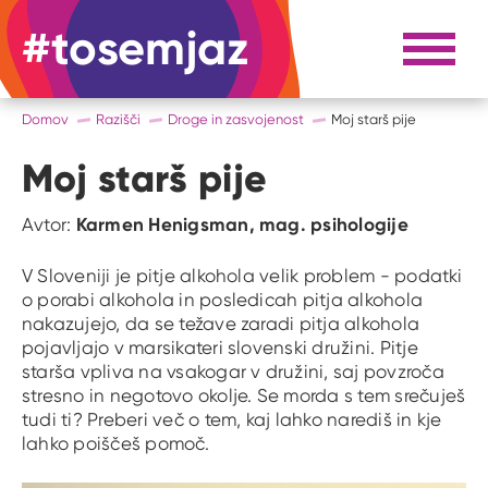
#tosemjaz
#to sem jaz
Razpri 
Domov
Razišči
Droge in zasvojenost
Moj starš pije
Moj starš pije
Karmen Henigsman, mag. psihologije
Avtor:
V Sloveniji je pitje alkohola velik problem - podatki
o porabi alkohola in posledicah pitja alkohola
nakazujejo, da se težave zaradi pitja alkohola
pojavljajo v marsikateri slovenski družini. Pitje
starša vpliva na vsakogar v družini, saj povzroča
stresno in negotovo okolje. Se morda s tem srečuješ
tudi ti? Preberi več o tem, kaj lahko narediš in kje
lahko poiščeš pomoč.