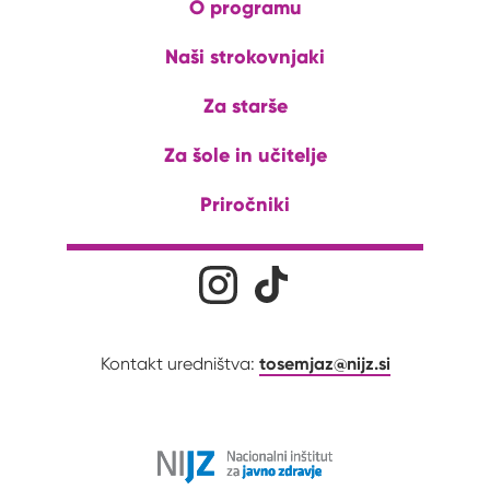
O programu
Naši strokovnjaki
Za starše
Za šole in učitelje
Priročniki
Družabna omrežja
Na naš Instagram profil
Na naš Tiktok profil
tosemjaz@nijz.si
Kontakt uredništva: