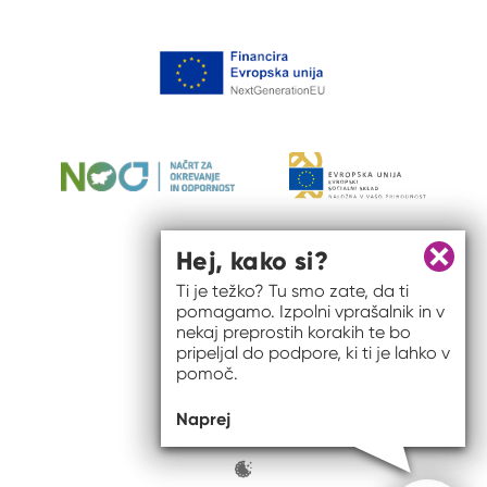
Hej, kako si?
Zapri 
Ti je težko? Tu smo zate, da ti
pomagamo. Izpolni vprašalnik in v
nekaj preprostih korakih te bo
pripeljal do podpore, ki ti je lahko v
pomoč.
© 2026 #to sem jaz
Naprej
ISSN spletišča: 2820-5960