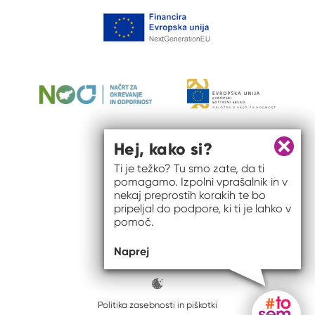
Hej, kako si?
Zapri 
Ti je težko? Tu smo zate, da ti
pomagamo. Izpolni vprašalnik in v
nekaj preprostih korakih te bo
pripeljal do podpore, ki ti je lahko v
pomoč.
© 2026 #to sem jaz
Naprej
ISSN spletišča: 2820-5960
Politika zasebnosti in piškotki