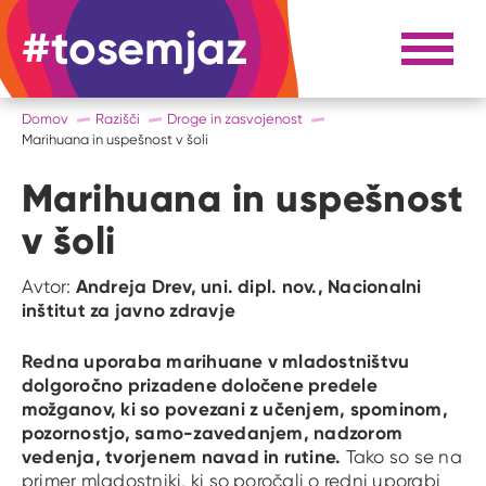
#tosemjaz
#to sem jaz
Razpri 
Domov
Razišči
Droge in zasvojenost
Marihuana in uspešnost v šoli
Marihuana in uspešnost
v šoli
Andreja Drev, uni. dipl. nov., Nacionalni
Avtor:
inštitut za javno zdravje
Redna uporaba marihuane v mladostništvu
dolgoročno prizadene določene predele
možganov, ki so povezani z učenjem, spominom,
pozornostjo, samo-zavedanjem, nadzorom
vedenja, tvorjenem navad in rutine.
Tako so se na
primer mladostniki, ki so poročali o redni uporabi