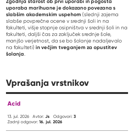
Zgodnja starost ob prvi uporabi in pogosta
uporaba marihuane je dokazano povezana s
slabšim akademskim uspehom
(slednji zajema
slabše povprečne ocene v srednji šoli in na
fakulteti, višje stopnje osipništva v srednji šoli in na
fakulteti, daljši čas za zaključek srednje šole,
manjšo verjetnost, da se bo šolanje nadaljevalo
in večjim tveganjem za opustitev
na fakulteti)
šolanja
.
Vprašanja vrstnikov
Acid
Js
3
13. jul. 2026
Avtor:
Odgovori:
16. jul. 2026
Zadnji odgovor: