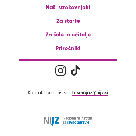
Naši strokovnjaki
Za starše
Za šole in učitelje
Priročniki
Družabna omrežja
Na naš Instagram profil
Na naš Tiktok profil
tosemjaz@nijz.si
Kontakt uredništva: