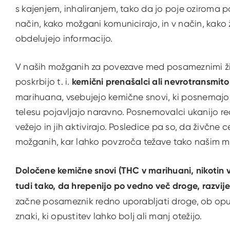
s kajenjem, inhaliranjem, tako da jo poje oziroma po
način, kako možgani komunicirajo, in v način, kako ž
obdelujejo informacijo.
V naših možganih za povezave med posameznimi živ
poskrbijo t. i.
kemični prenašalci ali nevrotransmitor
marihuana, vsebujejo kemične snovi, ki posnemajo
telesu pojavljajo naravno. Posnemovalci ukanijo re
vežejo in jih aktivirajo. Posledice pa so, da živčne
možganih, kar lahko povzroča težave tako našim 
Določene kemične snovi (THC v marihuani, nikotin 
tudi tako, da hrepenijo po vedno več droge, razvije
začne posameznik redno uporabljati droge, ob opusti
znaki, ki opustitev lahko bolj ali manj otežijo.