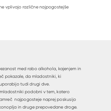
ne vplivajo različne najpogostejše
vezanost med rabo alkohola, kajenjem in
č pokazale, da mladostniki, ki
 uporabijo tudi drugi dve.
i mladostniki podobni v tem, katero
 namreč najpogosteje naprej poskusijo
udi konoplja in druge prepovedane droge.