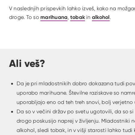
V naslednjih prispevkih lahko izveš, kako na možga
droge. To so
marihuana
,
tobak
in
alkohol
.
Ali veš?
Da je pri mladostnikih dobro dokazana tudi po
uporabo marihuane. Številne raziskave so namre
uporabljajo eno od teh treh snovi, bolj verjetno
Da so v večini držav po svetu ugotovili, da so s
drogo poskusijo naprej v življenju. Mladostniki
alkohol, sledi tobak, in v višji starosti lahko t