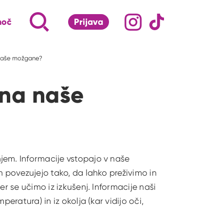
Družabna omrežj
Na naš Instagram pro
Na naš Tiktok 
Napiši, kaj te zanima ...
Iskalnik za iskanje po strani
moč
Prijava
S klikom na lupo odpri iskalnik
 naše možgane?
 na naše
jem. Informacije vstopajo v naše
n povezujejo tako, da lahko preživimo in
er se učimo iz izkušenj. Informacije naši
peratura) in iz okolja (kar vidijo oči,