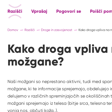
Razišči
Vprašaj
Pogovori se
Poišči po
Domov
Razišči
Droge in zasvojenost
Kako droga vpliva na
Kako droga vpliva
možgane?
Naši možgani so neprestano aktivni, tudi med span
možgane, ki te informacije sprejemajo, obdelujejo i
delujemo v različnih spreminjajočih se okoliščinah t
možgani sprejemajo iz telesa (bitje srca, telesna tem
vonja nos, občuti koža..).