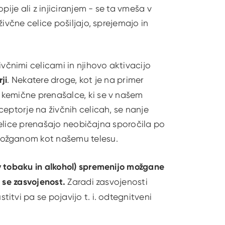
pije ali z injiciranjem - se ta vmeša v
ivčne celice pošiljajo, sprejemajo in
čnimi celicami in njihovo aktivacijo
ji
. Nekatere droge, kot je na primer
 kemične prenašalce, ki se v našem
ceptorje na živčnih celicah, se nanje
 celice prenašajo neobičajna sporočila po
možganom kot našemu telesu.
v tobaku in alkohol) spremenijo možgane
 se zasvojenost.
Zaradi zasvojenosti
tvi pa se pojavijo t. i. odtegnitveni