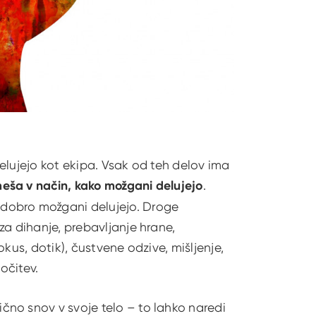
 delujejo kot ekipa. Vsak od teh delov ima
eša v način, kako možgani delujejo
.
dobro možgani delujejo. Droge
za dihanje, prebavljanje hrane,
 okus, dotik), čustvene odzive, mišljenje,
očitev.
no snov v svoje telo – to lahko naredi