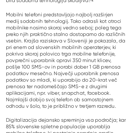
bila sodobna tehnologija škodljiva?«
Mobilni telefoni predstavljajo najbolj razširjen
medij sodobnih tehnologij. Tako odrasli kot otroci
mobilnike nosimo skoraj vedno seboj; poleg tega
preko njih praktično stalno dostopamo do različnih
vsebin. Krajša raziskava v Sloveniji je pokazala, da
pri enem od slovenskih mobilnih operaterjev, ki
pokriva skoraj polovico trga mobilne telefonije,
povprečni uporabnik opravi 350 minut klicev,
pošlje 100 SMS-ov in porabi dober 1 GB prenosa
podatkov mesečno. Največji uporabnik prenosa
podatkov so mladi, ki uporabijo do 20-krat več
prenosa ter nadomeščajo SMS-e z drugimi
aplikacijami, npr. viber, snapchat, facebook.
Najmlajši dobijo svoj telefon ob samostojnem
odhodu v šolo, to je približno v tretjem razredu.
Digitalizacija dejansko spreminja vsa področja; kar
85% slovenske spletne populacije uporablja