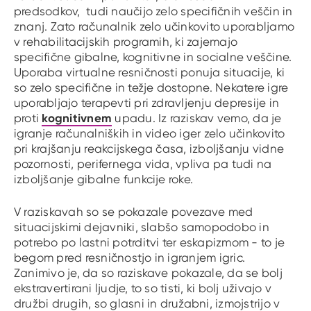
predsodkov, tudi naučijo zelo specifičnih veščin in
znanj. Zato računalnik zelo učinkovito uporabljamo
v rehabilitacijskih programih, ki zajemajo
specifične gibalne, kognitivne in socialne veščine.
Uporaba virtualne resničnosti ponuja situacije, ki
so zelo specifične in težje dostopne. Nekatere igre
uporabljajo terapevti pri zdravljenju depresije in
kognitivnem
proti
upadu. Iz raziskav vemo, da je
igranje računalniških in video iger zelo učinkovito
pri krajšanju reakcijskega časa, izboljšanju vidne
pozornosti, perifernega vida, vpliva pa tudi na
izboljšanje gibalne funkcije roke.
V raziskavah so se pokazale povezave med
situacijskimi dejavniki, slabšo samopodobo in
potrebo po lastni potrditvi ter eskapizmom - to je
begom pred resničnostjo in igranjem igric.
Zanimivo je, da so raziskave pokazale, da se bolj
ekstravertirani ljudje, to so tisti, ki bolj uživajo v
družbi drugih, so glasni in družabni, izmojstrijo v