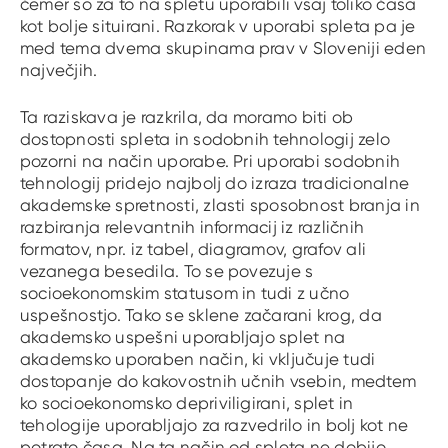
čemer so za to na spletu uporabili vsaj toliko časa
kot bolje situirani. Razkorak v uporabi spleta pa je
med tema dvema skupinama prav v Sloveniji eden
največjih.
Ta raziskava je razkrila, da moramo biti ob
dostopnosti spleta in sodobnih tehnologij zelo
pozorni na način uporabe. Pri uporabi sodobnih
tehnologij pridejo najbolj do izraza tradicionalne
akademske spretnosti, zlasti sposobnost branja in
razbiranja relevantnih informacij iz različnih
formatov, npr. iz tabel, diagramov, grafov ali
vezanega besedila. To se povezuje s
socioekonomskim statusom in tudi z učno
uspešnostjo. Tako se sklene začarani krog, da
akademsko uspešni uporabljajo splet na
akademsko uporaben način, ki vključuje tudi
dostopanje do kakovostnih učnih vsebin, medtem
ko socioekonomsko depriviligirani, splet in
tehologije uporabljajo za razvedrilo in bolj kot ne
potrato časa. Na ta način od spleta ne dobijo