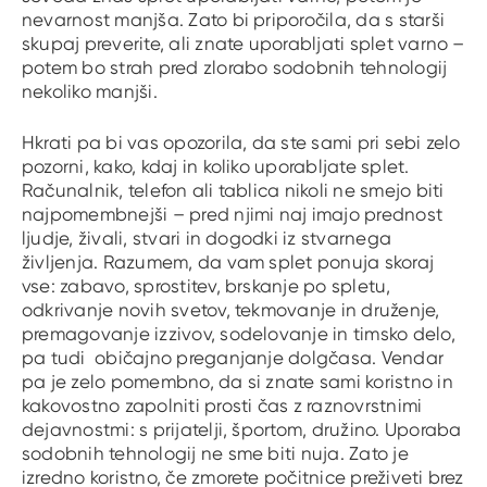
nevarnost manjša. Zato bi priporočila, da s starši
skupaj preverite, ali znate uporabljati splet varno –
potem bo strah pred zlorabo sodobnih tehnologij
nekoliko manjši.
Hkrati pa bi vas opozorila, da ste sami pri sebi zelo
pozorni, kako, kdaj in koliko uporabljate splet.
Računalnik, telefon ali tablica nikoli ne smejo biti
najpomembnejši – pred njimi naj imajo prednost
ljudje, živali, stvari in dogodki iz stvarnega
življenja. Razumem, da vam splet ponuja skoraj
vse: zabavo, sprostitev, brskanje po spletu,
odkrivanje novih svetov, tekmovanje in druženje,
premagovanje izzivov, sodelovanje in timsko delo,
pa tudi običajno preganjanje dolgčasa. Vendar
pa je zelo pomembno, da si znate sami koristno in
kakovostno zapolniti prosti čas z raznovrstnimi
dejavnostmi: s prijatelji, športom, družino. Uporaba
sodobnih tehnologij ne sme biti nuja. Zato je
izredno koristno, če zmorete počitnice preživeti brez