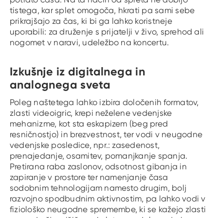
tistega, kar splet omogoča, hkrati pa sami sebe
prikrajšajo za čas, ki bi ga lahko koristneje
uporabili: za druženje s prijatelji v živo, sprehod ali
nogomet v naravi, udeležbo na koncertu.
Izkušnje iz digitalnega in
analognega sveta
Poleg naštetega lahko izbira določenih formatov,
zlasti videoigric, krepi neželene vedenjske
mehanizme, kot sta eskapizem (beg pred
resničnostjo) in brezvestnost, ter vodi v neugodne
vedenjske posledice, npr.: zasedenost,
prenajedanje, osamitev, pomanjkanje spanja.
Pretirana raba zaslonov, odsotnost gibanja in
zapiranje v prostore ter namenjanje časa
sodobnim tehnologijam namesto drugim, bolj
razvojno spodbudnim aktivnostim, pa lahko vodi v
fiziološko neugodne spremembe, ki se kažejo zlasti