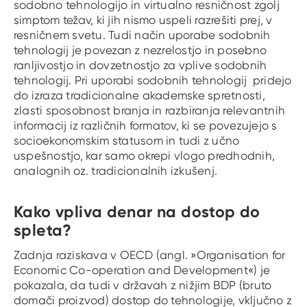
sodobno tehnologijo in virtualno resničnost zgolj
simptom težav, ki jih nismo uspeli razrešiti prej, v
resničnem svetu. Tudi način uporabe sodobnih
tehnologij je povezan z nezrelostjo in posebno
ranljivostjo in dovzetnostjo za vplive sodobnih
tehnologij. Pri uporabi sodobnih tehnologij pridejo
do izraza tradicionalne akademske spretnosti,
zlasti sposobnost branja in razbiranja relevantnih
informacij iz različnih formatov, ki se povezujejo s
socioekonomskim statusom in tudi z učno
uspešnostjo, kar samo okrepi vlogo predhodnih,
analognih oz. tradicionalnih izkušenj.
Kako vpliva denar na dostop do
spleta?
Zadnja raziskava v OECD (angl. »Organisation for
Economic Co-operation and Development«) je
pokazala, da tudi v državah z nižjim BDP (bruto
domači proizvod) dostop do tehnologije, vključno z