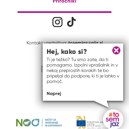
Priročniki
Družabna omrežja
Na naš Instagram profil
Na naš Tiktok profil
tosemjaz@nijz.si
Kontakt uredništva:
Hej, kako si?
Zapri 
Ti je težko? Tu smo zate, da ti
pomagamo. Izpolni vprašalnik in v
nekaj preprostih korakih te bo
pripeljal do podpore, ki ti je lahko v
pomoč.
Naprej