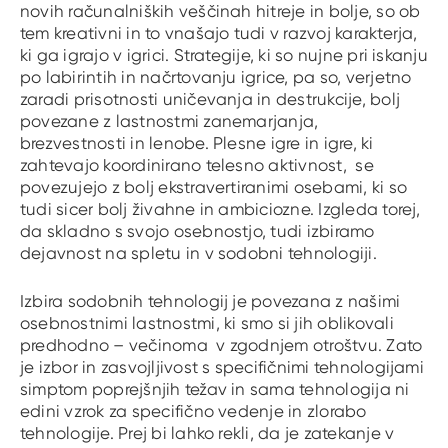
novih računalniških veščinah hitreje in bolje, so ob
tem kreativni in to vnašajo tudi v razvoj karakterja,
ki ga igrajo v igrici. Strategije, ki so nujne pri iskanju
po labirintih in načrtovanju igrice, pa so, verjetno
zaradi prisotnosti uničevanja in destrukcije, bolj
povezane z lastnostmi zanemarjanja,
brezvestnosti in lenobe. Plesne igre in igre, ki
zahtevajo koordinirano telesno aktivnost, se
povezujejo z bolj ekstravertiranimi osebami, ki so
tudi sicer bolj živahne in ambiciozne. Izgleda torej,
da skladno s svojo osebnostjo, tudi izbiramo
dejavnost na spletu in v sodobni tehnologiji.
Izbira sodobnih tehnologij je povezana z našimi
osebnostnimi lastnostmi, ki smo si jih oblikovali
predhodno – večinoma v zgodnjem otroštvu. Zato
je izbor in zasvojljivost s specifičnimi tehnologijami
simptom poprejšnjih težav in sama tehnologija ni
edini vzrok za specifično vedenje in zlorabo
tehnologije. Prej bi lahko rekli, da je zatekanje v