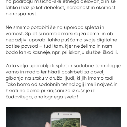
na področju mišično-skeletnega delovanja in se
lahko izrazijo kot debelost, nerodnost in okornost,
nenaspanost.
Ne smemo pozabiti še na uporabo spleta in
varnost. Splet si namreč marsikaj zapomni in ob
nepazljivi uporabi lahko puščamo svoje digitalne
odtise povsod – tudi tam, kjer ne želimo in nam
bodo lahko kasneje, npr. pri iskanju službe, škodili.
Zato velja uporabljati splet in sodobne tehnologije
varno in modro ter hkrati poskrbeti za dovolj
gibanja na zraku v družbi ljudi, ki jih imamo radi.
Tako bomo od sodobnih tehnologij imeli največ in
hkrati ne bomo prikrajšani za izkušnje iz
čudovitega, analognega sveta!