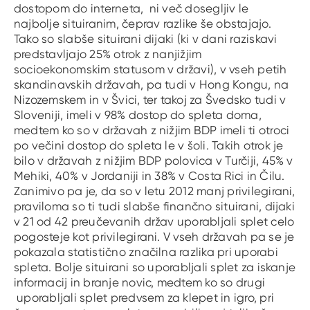
dostopom do interneta, ni več dosegljiv le
najbolje situiranim, čeprav razlike še obstajajo.
Tako so slabše situirani dijaki (ki v dani raziskavi
predstavljajo 25% otrok z nanjižjim
socioekonomskim statusom v državi), v vseh petih
skandinavskih državah, pa tudi v Hong Kongu, na
Nizozemskem in v Švici, ter takoj za Švedsko tudi v
Sloveniji, imeli v 98% dostop do spleta doma,
medtem ko so v državah z nižjim BDP imeli ti otroci
po večini dostop do spleta le v šoli. Takih otrok je
bilo v državah z nižjim BDP polovica v Turčiji, 45% v
Mehiki, 40% v Jordaniji in 38% v Costa Rici in Čilu.
Zanimivo pa je, da so v letu 2012 manj privilegirani,
praviloma so ti tudi slabše finančno situirani, dijaki
v 21 od 42 preučevanih držav uporabljali splet celo
pogosteje kot privilegirani. V vseh državah pa se je
pokazala statistično značilna razlika pri uporabi
spleta. Bolje situirani so uporabljali splet za iskanje
informacij in branje novic, medtem ko so drugi
uporabljali splet predvsem za klepet in igro, pri