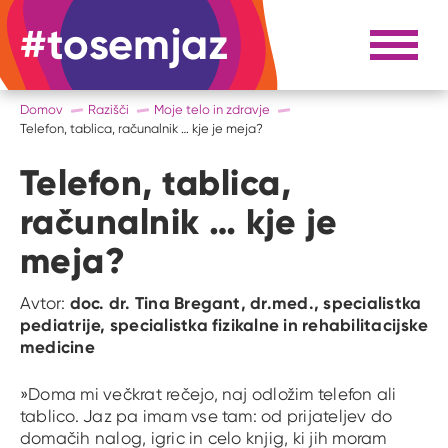
#tosemjaz
#to sem jaz
Razpri 
Domov
Razišči
Moje telo in zdravje
Telefon, tablica, računalnik … kje je meja?
Telefon, tablica,
računalnik … kje je
meja?
doc. dr. Tina Bregant, dr.med., specialistka
Avtor:
pediatrije, specialistka fizikalne in rehabilitacijske
medicine
»Doma mi večkrat rečejo, naj odložim telefon ali
tablico. Jaz pa imam vse tam: od prijateljev do
domačih nalog, igric in celo knjig, ki jih moram