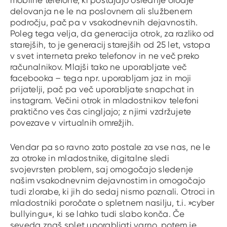
mobilne telefone, ki postajajo osrednje orodje
delovanja ne le na poslovnem ali službenem
področju, pač pa v vsakodnevnih dejavnostih.
Poleg tega velja, da generacija otrok, za razliko od
starejših, to je generacij starejših od 25 let, vstopa
v svet interneta preko telefonov in ne več preko
računalnikov. Mlajši tako ne uporabljate več
facebooka – tega npr. uporabljam jaz in moji
prijatelji, pač pa več uporabljate snapchat in
instagram. Večini otrok in mladostnikov telefoni
praktično ves čas cingljajo; z njimi vzdržujete
povezave v virtualnih omrežjih.
Vendar pa so ravno zato postale za vse nas, ne le
za otroke in mladostnike, digitalne sledi
svojevrsten problem, saj omogočajo sledenje
našim vsakodnevnim dejavnostim in omogočajo
tudi zlorabe, ki jih do sedaj nismo poznali. Otroci in
mladostniki poročate o spletnem nasilju, t.i. »cyber
bullyingu«, ki se lahko tudi slabo konča. Če
seveda znaš splet uporabljati varno, potem je