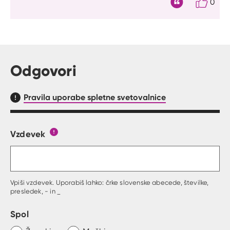
0
Citat
Odgovori
Pravila uporabe spletne svetovalnice
Vzdevek
Obrazec, kjer lahko zastaviš vprašanje
Gumb s pojasnilom, kaj mora uporabnik vpisat 
Vpiši vzdevek. Uporabiš lahko: črke slovenske abecede, številke,
presledek, - in _
Spol