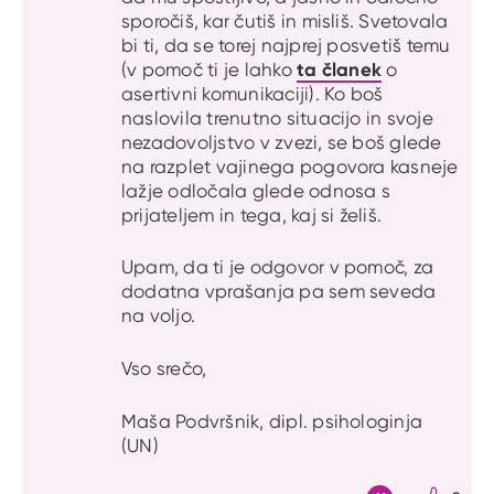
sporočiš, kar čutiš in misliš. Svetovala
bi ti, da se torej najprej posvetiš temu
ta članek
(v pomoč ti je lahko
o
asertivni komunikaciji). Ko boš
naslovila trenutno situacijo in svoje
nezadovoljstvo v zvezi, se boš glede
na razplet vajinega pogovora kasneje
lažje odločala glede odnosa s
prijateljem in tega, kaj si želiš.
Upam, da ti je odgovor v pomoč, za
dodatna vprašanja pa sem seveda
na voljo.
Vso srečo,
Maša Podvršnik, dipl. psihologinja
(UN)