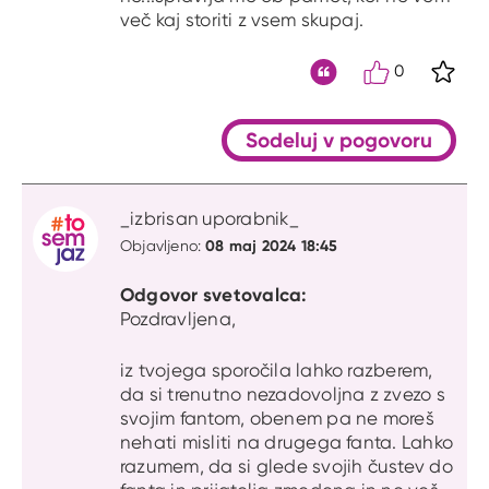
več kaj storiti z vsem skupaj.
0
S kli
Citat
Sodeluj v pogovoru
_izbrisan uporabnik_
08 maj 2024 18:45
Objavljeno:
Odgovor svetovalca:
Pozdravljena,
iz tvojega sporočila lahko razberem,
da si trenutno nezadovoljna z zvezo s
svojim fantom, obenem pa ne moreš
nehati misliti na drugega fanta. Lahko
razumem, da si glede svojih čustev do