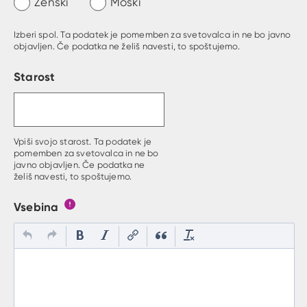
Ženski
Moški
Izberi spol. Ta podatek je pomemben za svetovalca in ne bo javno
objavljen. Če podatka ne želiš navesti, to spoštujemo.
Starost
Vpiši svojo starost. Ta podatek je
pomemben za svetovalca in ne bo
javno objavljen. Če podatka ne
želiš navesti, to spoštujemo.
Vsebina
Gumb s pojasnilom, kaj mora uporabnik vpisat v