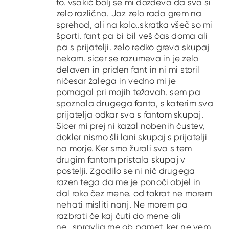
to. vsakič bolj se mi dozdeva da sva si
zelo različna. Jaz zelo rada grem na
sprehod, ali na kolo..skratka všeč so mi
športi. fant pa bi bil veš čas doma ali
pa s prijatelji. zelo redko greva skupaj
nekam. sicer se razumeva in je zelo
delaven in priden fant in ni mi storil
ničesar žalega in vedno mi je
pomagal pri mojih težavah. sem pa
spoznala drugega fanta, s katerim sva
prijatelja odkar sva s fantom skupaj.
Sicer mi prej ni kazal nobenih čustev,
dokler nismo šli lani skupaj s prijatelji
na morje. Ker smo žurali sva s tem
drugim fantom pristala skupaj v
postelji. Zgodilo se ni nič drugega
razen tega da me je ponoči objel in
dal roko čez mene. od takrat ne morem
nehati misliti nanj. Ne morem pa
razbrati če kaj čuti do mene ali
ne...spravlja me ob pamet, ker ne vem