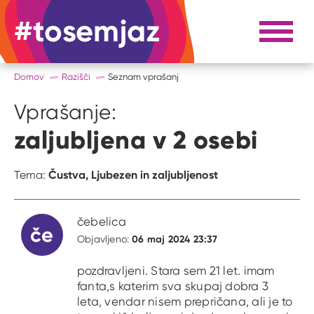
#tosemjaz
#to sem jaz
Razpri 
Domov
Razišči
Seznam vprašanj
Vprašanje:
zaljubljena v 2 osebi
Čustva,
Ljubezen in zaljubljenost
Tema:
čebelica
če
06 maj 2024 23:37
Objavljeno:
pozdravljeni. Stara sem 21 let. imam
fanta,s katerim sva skupaj dobra 3
leta, vendar nisem prepričana, ali je to