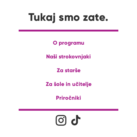
Tukaj smo zate.
O programu
Naši strokovnjaki
Za starše
Za šole in učitelje
Priročniki
Družabna omrežja
Na naš Instagram profil
Na naš Tiktok profil