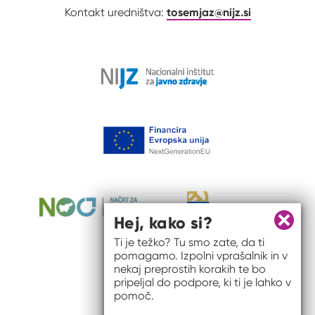
tosemjaz@nijz.si
Kontakt uredništva:
Hej, kako si?
Zapri 
Ti je težko? Tu smo zate, da ti
pomagamo. Izpolni vprašalnik in v
nekaj preprostih korakih te bo
pripeljal do podpore, ki ti je lahko v
pomoč.