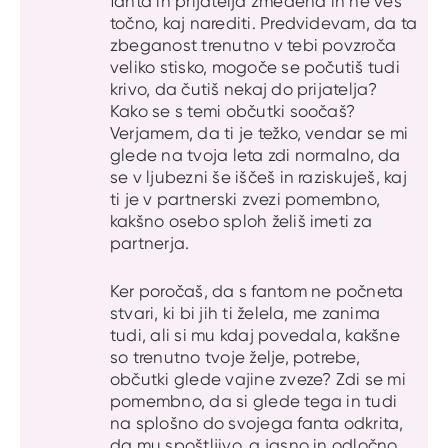
fanta in prijatelja zmedena in ne veš
točno, kaj narediti. Predvidevam, da ta
zbeganost trenutno v tebi povzroča
veliko stisko, mogoče se počutiš tudi
krivo, da čutiš nekaj do prijatelja?
Kako se s temi občutki soočaš?
Verjamem, da ti je težko, vendar se mi
glede na tvoja leta zdi normalno, da
se v ljubezni še iščeš in raziskuješ, kaj
ti je v partnerski zvezi pomembno,
kakšno osebo sploh želiš imeti za
partnerja.
Ker poročaš, da s fantom ne počneta
stvari, ki bi jih ti želela, me zanima
tudi, ali si mu kdaj povedala, kakšne
so trenutno tvoje želje, potrebe,
občutki glede vajine zveze? Zdi se mi
pomembno, da si glede tega in tudi
na splošno do svojega fanta odkrita,
da mu spoštljivo, a jasno in odločno