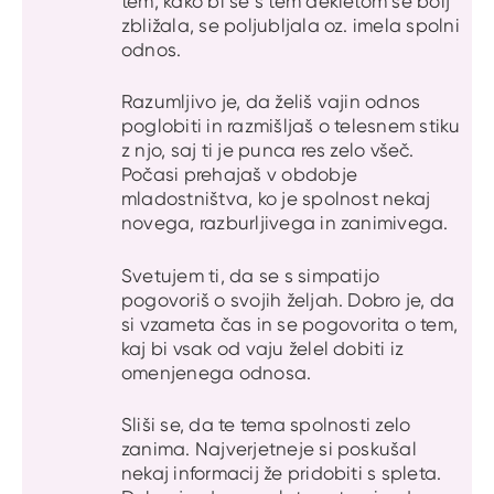
tem, kako bi se s tem dekletom še bolj
zbližala, se poljubljala oz. imela spolni
odnos.
Razumljivo je, da želiš vajin odnos
poglobiti in razmišljaš o telesnem stiku
z njo, saj ti je punca res zelo všeč.
Počasi prehajaš v obdobje
mladostništva, ko je spolnost nekaj
novega, razburljivega in zanimivega.
Svetujem ti, da se s simpatijo
pogovoriš o svojih željah. Dobro je, da
si vzameta čas in se pogovorita o tem,
kaj bi vsak od vaju želel dobiti iz
omenjenega odnosa.
Sliši se, da te tema spolnosti zelo
zanima. Najverjetneje si poskušal
nekaj informacij že pridobiti s spleta.