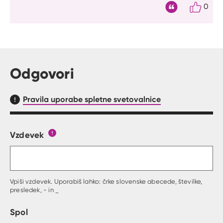
0
Citat
Odgovori
Pravila uporabe spletne svetovalnice
Vzdevek
Obrazec, kjer lahko zastaviš vprašanje
Gumb s pojasnilom, kaj mora uporabnik vpisat 
Vpiši vzdevek. Uporabiš lahko: črke slovenske abecede, številke,
presledek, - in _
Spol