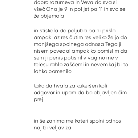
dobro razumeva in Veva da sva si
všeč Ona je 9 in pol jst pa 11 in sva se
že objemala
in stiskala do poljuba pa ni prišlo
ampak jaz res čutim res veliko željo do
manjšega spolnega odnosa Tega ji
nisem povedal ampak ko pomislim da
sem ji penis potisnil v vagino me v
telesu rahlo zaščemi in nevem kaj bi to
lahko pomenilo
tako da hvala za kakeršen koli
odgovor in upam da bo objavljen čim
prej
in še zanima me kateri spolni odnos
naj bi veljav za