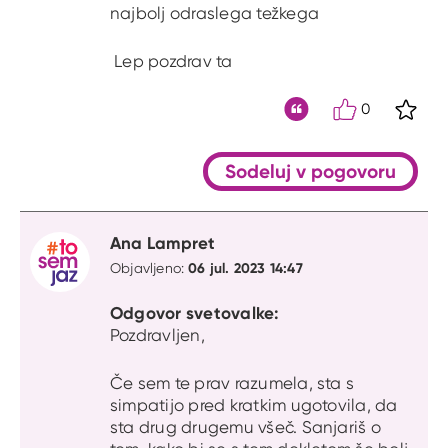
najbolj odraslega težkega
Lep pozdrav ta
0
S kli
Citat
Sodeluj v pogovoru
Ana Lampret
06 jul. 2023 14:47
Objavljeno:
Odgovor svetovalke:
Pozdravljen,
Če sem te prav razumela, sta s
simpatijo pred kratkim ugotovila, da
sta drug drugemu všeč. Sanjariš o