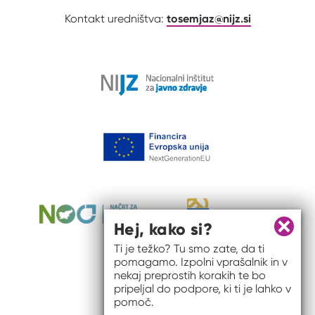
tosemjaz@nijz.si
Kontakt uredništva:
Hej, kako si?
Zapri 
Ti je težko? Tu smo zate, da ti
pomagamo. Izpolni vprašalnik in v
nekaj preprostih korakih te bo
pripeljal do podpore, ki ti je lahko v
pomoč.