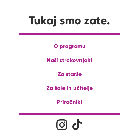
Tukaj smo zate.
O programu
Naši strokovnjaki
Za starše
Za šole in učitelje
Priročniki
Družabna omrežja
Na naš Instagram profil
Na naš Tiktok profil