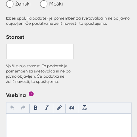
Ženski
Moški
Izberi spol. Ta podatek je pomemben za svetovalca in ne bo javno
objavljen. Če podatka ne želiš navesti, to spoštujemo.
Starost
Vpiši svojo starost. Ta podatek je
pomemben za svetovalca in ne bo
javno objavljen. Če podatka ne
želiš navesti, to spoštujemo.
Vsebina
Gumb s pojasnilom, kaj mora uporabnik vpisat v