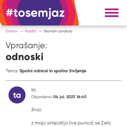
#tosemjaz
#to sem jaz
Razpri 
Domov
Razišči
Seznam vprašanj
Vprašanje:
odnoski
Spolni odnosi in spolno življenje
Tema:
ta
ta
04 jul. 2023 16:40
Objavljeno:
živjo
z mojo simpatijo (ne punco) se Zelo