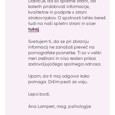
Dobro je, da so spletne strani, od
katerih pridobivaš informacije,
kvalitetne in podprte s strani
strokovnjakov. O spolnosti lahko bereš
tudi na naši spletni strani in sicer
tukaj
.
Svetujem ti, da se pri zbiranju
informacij ne zanašaš preveč na
pornografske posnetke. Ti so v veliki
meri zrežirani in niso realen prikaz
zadovoljujočega spolnega odnosa.
Upam, da ti moj odgovor kako
pomaga. Držim pesti za vaju.
Lepo bodi,
Ana Lampret, mag. psihologije