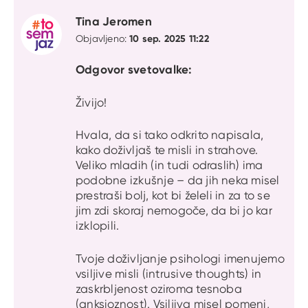
Tina Jeromen
10 sep. 2025 11:22
Objavljeno:
Odgovor svetovalke:
Živijo!
Hvala, da si tako odkrito napisala,
kako doživljaš te misli in strahove.
Veliko mladih (in tudi odraslih) ima
podobne izkušnje – da jih neka misel
prestraši bolj, kot bi želeli in za to se
jim zdi skoraj nemogoče, da bi jo kar
izklopili.
Tvoje doživljanje psihologi imenujemo
vsiljive misli (intrusive thoughts) in
zaskrbljenost oziroma tesnoba
(anksioznost). Vsiljiva misel pomeni,