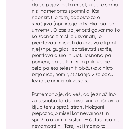
da se pojavi neka misel, ki se je sama
nisi namenoma spomnila. Kar
naenkrat je tam, pogosto zelo
strašljiva (npr. »to je rak«, »kaj pa, če
umrem«). O zaskrbljenosti govorimo, ko
se začneš z mislijo ukvarjati, jo
premlevati in iskati dokaze za ali proti
njej (npr. guglati, spraševati starše,
premlevala ure in ure). Tesnoba pa
pomeni, da se k milslim priključi še
cela paleta telesnih občutkov: hitro
bitje srca, nemir, stiskanje v želodcu,
težko se umiriš ali zaspiš.
Pomembno je, da veš, da je značilno
za tesnobo to, da misel »ni logična«, a
kljub temu sproži strah. Možgani
prepoznajo misel kot nevarnost in
sprožijo alarmni sistem – četudi realne
nevarnosti ni. Torej, vsi imamo ta