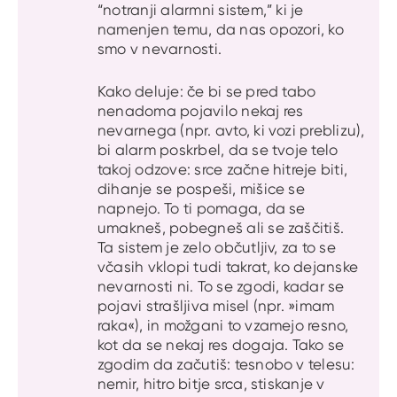
“notranji alarmni sistem,” ki je
namenjen temu, da nas opozori, ko
smo v nevarnosti.
Kako deluje: če bi se pred tabo
nenadoma pojavilo nekaj res
nevarnega (npr. avto, ki vozi preblizu),
bi alarm poskrbel, da se tvoje telo
takoj odzove: srce začne hitreje biti,
dihanje se pospeši, mišice se
napnejo. To ti pomaga, da se
umakneš, pobegneš ali se zaščitiš.
Ta sistem je zelo občutljiv, za to se
včasih vklopi tudi takrat, ko dejanske
nevarnosti ni. To se zgodi, kadar se
pojavi strašljiva misel (npr. »imam
raka«), in možgani to vzamejo resno,
kot da se nekaj res dogaja. Tako se
zgodim da začutiš: tesnobo v telesu:
nemir, hitro bitje srca, stiskanje v