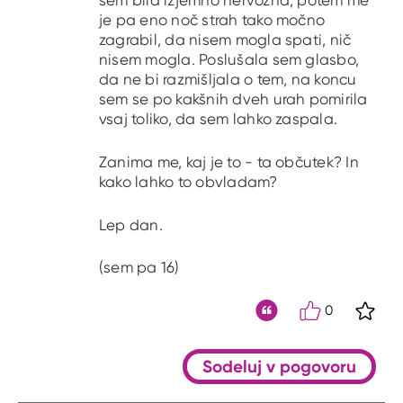
sem bila izjemno nervozna, potem me
je pa eno noč strah tako močno
zagrabil, da nisem mogla spati, nič
nisem mogla. Poslušala sem glasbo,
da ne bi razmišljala o tem, na koncu
sem se po kakšnih dveh urah pomirila
vsaj toliko, da sem lahko zaspala.
Zanima me, kaj je to - ta občutek? In
kako lahko to obvladam?
Lep dan.
(sem pa 16)
0
S kli
Citat
Sodeluj v pogovoru