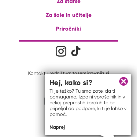
Za starše
Za šole in učitelje
Priročniki
Družabna omrežja
Na naš Instagram profil
Na naš Tiktok profil
tosemjaz@nijz.si
Kontakt uredništva:
Hej, kako si?
Zapri 
Ti je težko? Tu smo zate, da ti
pomagamo. Izpolni vprašalnik in v
nekaj preprostih korakih te bo
pripeljal do podpore, ki ti je lahko v
pomoč.
Naprej