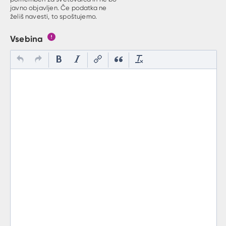
javno objavljen. Če podatka ne
želiš navesti, to spoštujemo.
Vsebina
Gumb s pojasnilom, kaj mora uporabnik vpisat v