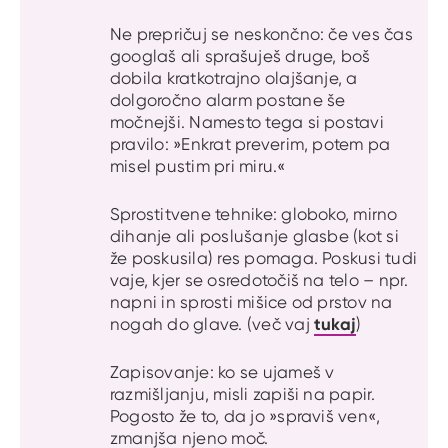
Ne prepričuj se neskončno: če ves čas
googlaš ali sprašuješ druge, boš
dobila kratkotrajno olajšanje, a
dolgoročno alarm postane še
močnejši. Namesto tega si postavi
pravilo: »Enkrat preverim, potem pa
misel pustim pri miru.«
Sprostitvene tehnike: globoko, mirno
dihanje ali poslušanje glasbe (kot si
že poskusila) res pomaga. Poskusi tudi
vaje, kjer se osredotočiš na telo – npr.
napni in sprosti mišice od prstov na
tukaj
nogah do glave. (več vaj
)
Zapisovanje: ko se ujameš v
razmišljanju, misli zapiši na papir.
Pogosto že to, da jo »spraviš ven«,
zmanjša njeno moč.