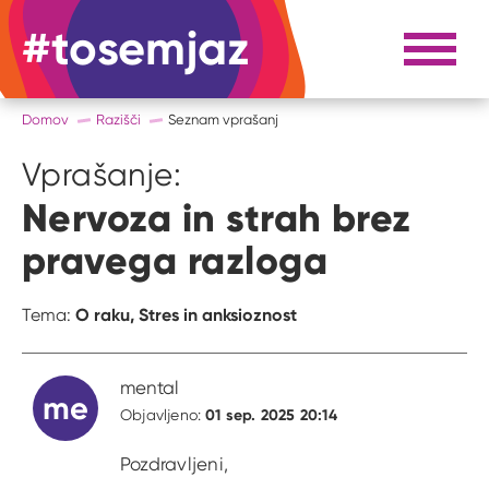
#tosemjaz
#to sem jaz
Razpri 
Domov
Razišči
Seznam vprašanj
Vprašanje:
Nervoza in strah brez
pravega razloga
O raku,
Stres in anksioznost
Tema:
mental
me
01 sep. 2025 20:14
Objavljeno:
Pozdravljeni,