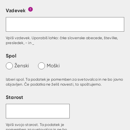
Vzdevek
Obrazec, kjer lahko zastaviš vprašanje
Gumb s pojasnilom, kaj mora uporabnik vpisat 
Vpiši vzdevek. Uporabiš lahko: črke slovenske abecede, številke,
presledek, - in _
Spol
Ženski
Moški
Izberi spol. Ta podatek je pomemben za svetovalca in ne bo javno
objavljen. Če podatka ne želiš navesti, to spoštujemo.
Starost
Vpiši svojo starost. Ta podatek je
pomemben za svetovalca in ne bo