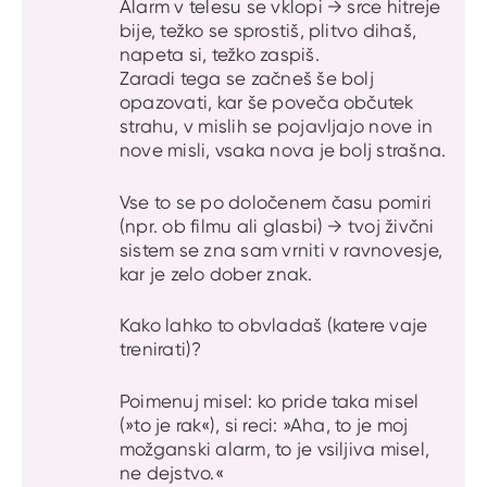
Alarm v telesu se vklopi → srce hitreje
bije, težko se sprostiš, plitvo dihaš,
napeta si, težko zaspiš.
Zaradi tega se začneš še bolj
opazovati, kar še poveča občutek
strahu, v mislih se pojavljajo nove in
nove misli, vsaka nova je bolj strašna.
Vse to se po določenem času pomiri
(npr. ob filmu ali glasbi) → tvoj živčni
sistem se zna sam vrniti v ravnovesje,
kar je zelo dober znak.
Kako lahko to obvladaš (katere vaje
trenirati)?
Poimenuj misel: ko pride taka misel
(»to je rak«), si reci: »Aha, to je moj
možganski alarm, to je vsiljiva misel,
ne dejstvo.«