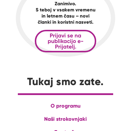
Zanimivo.
S teboj v vsakem vremenu
in letnem času – novi
članki in koristni nasveti.
Prijavi se na
publikacijo e-
Prijatelj.
Tukaj smo zate.
O programu
Naši strokovnjaki