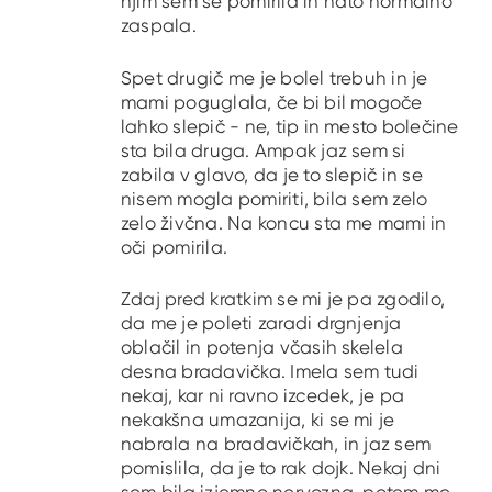
njim sem se pomirila in nato normalno
zaspala.
Spet drugič me je bolel trebuh in je
mami poguglala, če bi bil mogoče
lahko slepič - ne, tip in mesto bolečine
sta bila druga. Ampak jaz sem si
zabila v glavo, da je to slepič in se
nisem mogla pomiriti, bila sem zelo
zelo živčna. Na koncu sta me mami in
oči pomirila.
Zdaj pred kratkim se mi je pa zgodilo,
da me je poleti zaradi drgnjenja
oblačil in potenja včasih skelela
desna bradavička. Imela sem tudi
nekaj, kar ni ravno izcedek, je pa
nekakšna umazanija, ki se mi je
nabrala na bradavičkah, in jaz sem
pomislila, da je to rak dojk. Nekaj dni