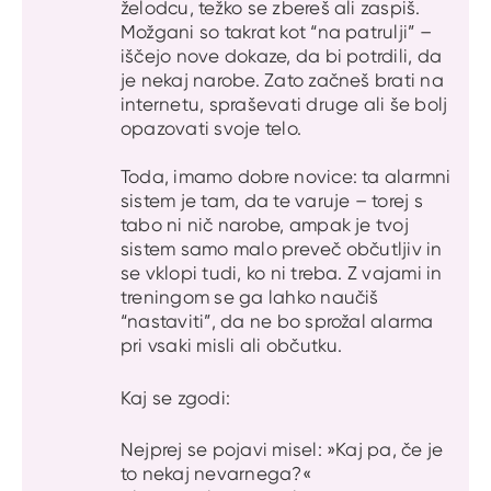
želodcu, težko se zbereš ali zaspiš.
Možgani so takrat kot “na patrulji” –
iščejo nove dokaze, da bi potrdili, da
je nekaj narobe. Zato začneš brati na
internetu, spraševati druge ali še bolj
opazovati svoje telo.
Toda, imamo dobre novice: ta alarmni
sistem je tam, da te varuje – torej s
tabo ni nič narobe, ampak je tvoj
sistem samo malo preveč občutljiv in
se vklopi tudi, ko ni treba. Z vajami in
treningom se ga lahko naučiš
“nastaviti”, da ne bo sprožal alarma
pri vsaki misli ali občutku.
Kaj se zgodi:
Nejprej se pojavi misel: »Kaj pa, če je
to nekaj nevarnega?«