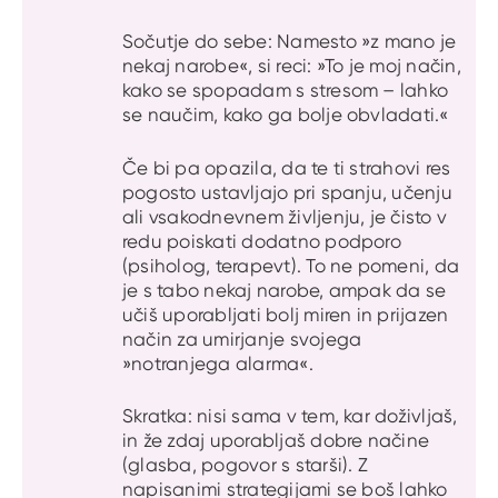
Sočutje do sebe: Namesto »z mano je
nekaj narobe«, si reci: »To je moj način,
kako se spopadam s stresom – lahko
se naučim, kako ga bolje obvladati.«
Če bi pa opazila, da te ti strahovi res
pogosto ustavljajo pri spanju, učenju
ali vsakodnevnem življenju, je čisto v
redu poiskati dodatno podporo
(psiholog, terapevt). To ne pomeni, da
je s tabo nekaj narobe, ampak da se
učiš uporabljati bolj miren in prijazen
način za umirjanje svojega
»notranjega alarma«.
Skratka: nisi sama v tem, kar doživljaš,
in že zdaj uporabljaš dobre načine
(glasba, pogovor s starši). Z
napisanimi strategijami se boš lahko