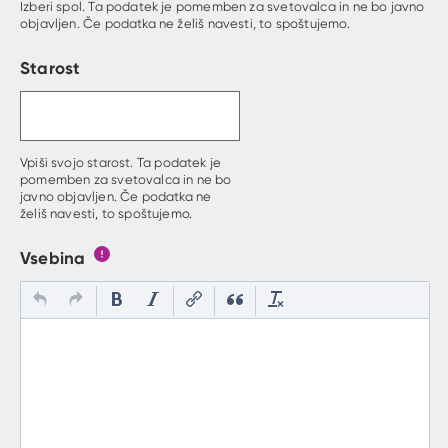
Izberi spol. Ta podatek je pomemben za svetovalca in ne bo javno
objavljen. Če podatka ne želiš navesti, to spoštujemo.
Starost
Vpiši svojo starost. Ta podatek je
pomemben za svetovalca in ne bo
javno objavljen. Če podatka ne
želiš navesti, to spoštujemo.
Vsebina
Gumb s pojasnilom, kaj mora uporabnik vpisat v