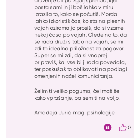
druženje ali pa zgolj sprehod, kjer
bosta sami in ji boš lahko v miru
izrazila to, kako se počutiš. Morda
lahko izkoristiš čas, ko sta na plesnih
vajah oziroma jo prosiš, da si vzame
nekaj časa po vajah. Glede na to, da
se rada druži s tabo na vajah, se mi
zdi to idealna priložnost za pogovor.
Super se mi zdi, da si vnaprej
pripraviš, kaj vse bi ji rada povedala,
ter poskušaš to oblikovati na podlagi
omenjenih načel komuniciranja.
Želim ti veliko poguma, če imaš še
kako vprašanje, pa sem ti na voljo,
Amadeja Jurič, mag. psihologije
0
Citat