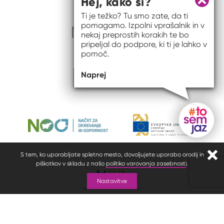
Hej, kako si?
Zapri 
Ti je težko? Tu smo zate, da ti
pomagamo. Izpolni vprašalnik in v
nekaj preprostih korakih te bo
pripeljal do podpore, ki ti je lahko v
pomoč.
Naprej
Gumb do
S tem, ko uporabljate spletno mesto, dovoljujete uporabo orodij in
Zapr
piškotkov v skladu z našo
politiko varovanja zasebnosti
.
Nastavitve