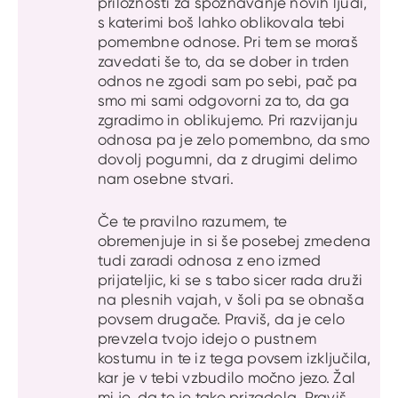
priložnosti za spoznavanje novih ljudi,
s katerimi boš lahko oblikovala tebi
pomembne odnose. Pri tem se moraš
zavedati še to, da se dober in trden
odnos ne zgodi sam po sebi, pač pa
smo mi sami odgovorni za to, da ga
zgradimo in oblikujemo. Pri razvijanju
odnosa pa je zelo pomembno, da smo
dovolj pogumni, da z drugimi delimo
nam osebne stvari.
Če te pravilno razumem, te
obremenjuje in si še posebej zmedena
tudi zaradi odnosa z eno izmed
prijateljic, ki se s tabo sicer rada druži
na plesnih vajah, v šoli pa se obnaša
povsem drugače. Praviš, da je celo
prevzela tvojo idejo o pustnem
kostumu in te iz tega povsem izključila,
kar je v tebi vzbudilo močno jezo. Žal
mi je, da te je tako prizadela. Praviš,