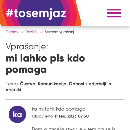
#tosemjaz
#to sem jaz
Razpri 
Domov
Razišči
Seznam vprašanj
Vprašanje:
mi lahko pls kdo
pomaga
Čustva,
Komunikacija,
Odnosi s prijatelji in
Tema:
vrstniki
ka mi lahk kdo pomaga
ka
11 feb. 2023 07:50
Objavljeno:
Bom kr zacela stvar je v tem da se js