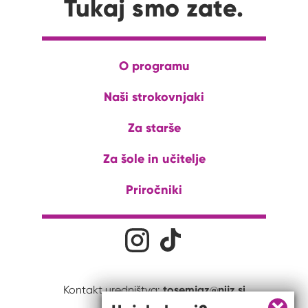
Tukaj smo zate.
O programu
Naši strokovnjaki
Za starše
Za šole in učitelje
Priročniki
Družabna omrežja
Na naš Instagram profil
Na naš Tiktok profil
tosemjaz@nijz.si
Kontakt uredništva: