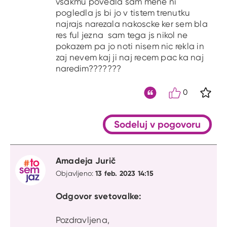
vsakmu povedla sam mene ni
pogledla js bi jo v tistem trenutku
najrajs narezala nakoscke ker sem bla
res ful jezna sam tega js nikol ne
pokazem pa jo noti nisem nic rekla in
zaj nevem kaj ji naj recem pac ka naj
naredim???????
0
S kli
Citat
Sodeluj v pogovoru
Amadeja Jurič
13 feb. 2023 14:15
Objavljeno:
Odgovor svetovalke:
Pozdravljena,