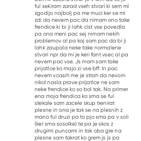
ful sekiram zarad vseh stvari ki sem mi
zgodijo najbolj pa me muci ker se mi
zdi da nevem pac da nimam ono take
frendice ki bi ji lahk cist vse povedla
pa ona meni pac sej nimam nekih
problemov al pa kaj sam pac da bi ji
lahk zaupala neke take normalene
stvari npr da mi je keri fant vsec al pa
nevem pac vse. Js mam sam take
prijatlce ko majo zi vse bff. In pac
nevem vcasih me je strah da nevom
nikol nasla prave prijatlce ne sam
neke frendice ko so bol tak. Na primer
ena moja frendica ko sma se ful
stekale sam zacele skup trenirat
plesne in ona je tak se na plesnih z
mano ful druzi pa to pjo sma pa v soli
(ker sma sosolke) te pa je skos z
drugimi puncami in tak oba gre na
plesne sam takrat ko grem js js pa