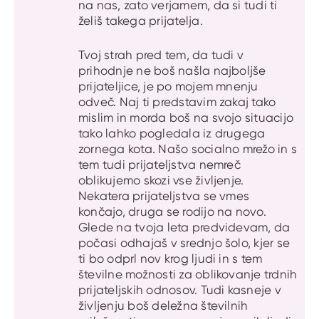
na nas, zato verjamem, da si tudi ti
želiš takega prijatelja.
Tvoj strah pred tem, da tudi v
prihodnje ne boš našla najboljše
prijateljice, je po mojem mnenju
odveč. Naj ti predstavim zakaj tako
mislim in morda boš na svojo situacijo
tako lahko pogledala iz drugega
zornega kota. Našo socialno mrežo in s
tem tudi prijateljstva nemreč
oblikujemo skozi vse življenje.
Nekatera prijateljstva se vmes
končajo, druga se rodijo na novo.
Glede na tvoja leta predvidevam, da
počasi odhajaš v srednjo šolo, kjer se
ti bo odprl nov krog ljudi in s tem
številne možnosti za oblikovanje trdnih
prijateljskih odnosov. Tudi kasneje v
življenju boš deležna številnih