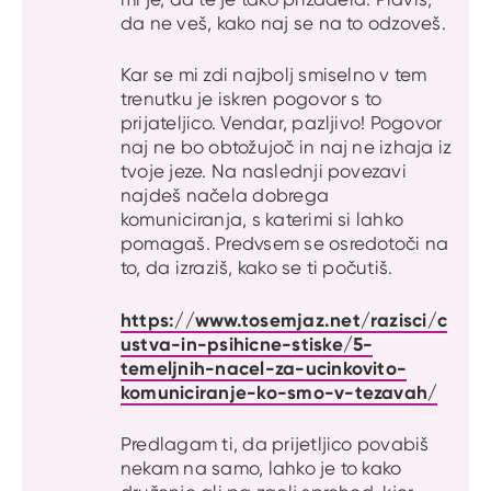
da ne veš, kako naj se na to odzoveš.
Kar se mi zdi najbolj smiselno v tem
trenutku je iskren pogovor s to
prijateljico. Vendar, pazljivo! Pogovor
naj ne bo obtožujoč in naj ne izhaja iz
tvoje jeze. Na naslednji povezavi
najdeš načela dobrega
komuniciranja, s katerimi si lahko
pomagaš. Predvsem se osredotoči na
to, da izraziš, kako se ti počutiš.
https://www.tosemjaz.net/razisci/c
ustva-in-psihicne-stiske/5-
temeljnih-nacel-za-ucinkovito-
komuniciranje-ko-smo-v-tezavah/
Predlagam ti, da prijetljico povabiš
nekam na samo, lahko je to kako