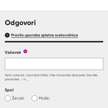
Odgovori
Pravila uporabe spletne svetovalnice
Vzdevek
Obrazec, kjer lahko zastaviš vprašanje
Gumb s pojasnilom, kaj mora uporabnik vpisat 
Vpiši vzdevek. Uporabiš lahko: črke slovenske abecede, številke,
presledek, - in _
Spol
Ženski
Moški