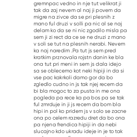
gremnpac vedno in nje tut velikrat ji
tak da zaj nevem al naj ji povem da
migre na zivce da se pri plesnih z
mano ful druzi v solli pa nic al se naj
delam ko da se ni nic zgodilo misla pa
sem ji zi rect da ce se ne druzi z mano
v soli se tut na plesnih nerabi. Nevem
ka naj naredim .Pa tut js sem pred
kratkim prznovala rojstn danin ke bla
ona tut pri meni in sem js dala idejo
sa se oblecemo kot neki hipiji in da si
vse pac kakrkoli damo gor da bo
zgledlo cudno in js tak njej recem da
bi bla mogoc to za pusta in me ona
pogleda pa rece ka pa bos pa se tak
ful zmrduje in ji js recem da bom bla
hipi in pol ko pridem js v solo se zacne
ona po celem razredu dret da bo ona
pa njena frendica hipiji in da nebi
slucajno kdo ukradu ideje in je to tak