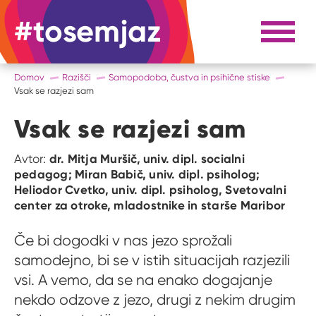
#tosemjaz
#to sem jaz
Razpri 
Domov
Razišči
Samopodoba, čustva in psihične stiske
Vsak se razjezi sam
Vsak se razjezi sam
dr. Mitja Muršič, univ. dipl. socialni
Avtor:
pedagog; Miran Babič, univ. dipl. psiholog;
Heliodor Cvetko, univ. dipl. psiholog, Svetovalni
center za otroke, mladostnike in starše Maribor
Če bi dogodki v nas jezo sprožali
samodejno, bi se v istih situacijah razjezili
vsi. A vemo, da se na enako dogajanje
nekdo odzove z jezo, drugi z nekim drugim