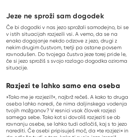
Jeze ne sproži sam dogodek
Če bi dogodki v nas jezo sprožali samodejno, bi se
v istih situacijah razjezili vsi. A vemo, da se na
enako dogajanje nekdo odzove z jezo, drugi z
nekim drugim čustvom, tretji pa ostane povsem
ravnodušen. Do tvojega čustva jeze torej pride le,
če si jezo sprožiš s svojo razlago dogodka oziroma
situacije.
Razjezi te lahko samo ena oseba
»Tako me je razjezil!«, najbrž rečeš. A kako to druga
oseba lahko naredi, če nima daljinskega vodenja
tvojih možganov? V resnici vsak človek razjezi
samega sebe. Tako kot si dovoliš razjeziti se ob
ravnanju osebe, se lahko tudi odločiš, kaj s to jezo
narediti. Če osebi pripisuješ moč, da »te razjezi« in