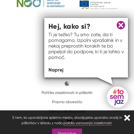
Hej, kako si?
Zapri 
Ti je težko? Tu smo zate, da ti
pomagamo. Izpolni vprašalnik in v
nekaj preprostih korakih te bo
pripeljal do podpore, ki ti je lahko v
pomoč.
© 2026 #to sem jaz
Naprej
ISSN spletišča: 2820-5960
Politika zasebnosti in piškotki
Pravno obvestilo
Gumb do
Izjava o dostopnosti
S tem, ko uporabljate spletno mesto, dovoljujete uporabo orodij in
Zapr
Produkcija:
Innovatif
piškotkov v skladu z našo
politiko varovanja zasebnosti
.
Nastavitve