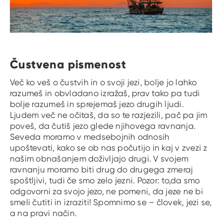
Čustvena pismenost
Več ko veš o čustvih in o svoji jezi, bolje jo lahko
razumeš in obvladano izražaš, prav tako pa tudi
bolje razumeš in sprejemaš jezo drugih ljudi.
Ljudem več ne očitaš, da so te razjezili, pač pa jim
poveš, da čutiš jezo glede njihovega ravnanja.
Seveda moramo v medsebojnih odnosih
upoštevati, kako se ob nas počutijo in kaj v zvezi z
našim obnašanjem doživljajo drugi. V svojem
ravnanju moramo biti drug do drugega zmeraj
spoštljivi, tudi če smo zelo jezni. Pozor: to,da smo
odgovorni za svojo jezo, ne pomeni, da jeze ne bi
smeli čutiti in izraziti! Spomnimo se – človek, jezi se,
a na pravi način.