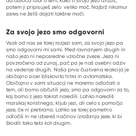
da odloča tudi o tem, kako ti svojo jezo izraziš,
potem ji pripisuješ zelo veliko moč. Najbrž nikomur
zares ne želiš dajati takšne moči.
Za svojo jezo smo odgovorni
Vsak od nas se torej razjezi sam, za svojo jezo pa
smo odgovorni mi sami. Med ravnanjem drugih in
našo jezo ni neposredne vzročne zveze. Jeza ni
povzročena od zunaj, pač pa je naš osebni odziv
na vedenje drugih. Naša prva čustvena reakcija je
običajno sicer bliskovito hitra in avtomatska.
Običajno v sami situaciji ne moremo odločati o
tem, ali bomo občutili jezo, smo pa odgovorni za to,
kaj bomo z jezo takrat naredili. Lahko narediš
marsikaj koristnega, kljub jezi, ali celo s pomočjo
jeze, če ni pretirana. Lahko se torej pametno
odločiš in ne izbereš načinov izražanja jeze, ki bi
škodili tako tebi kot drugim.