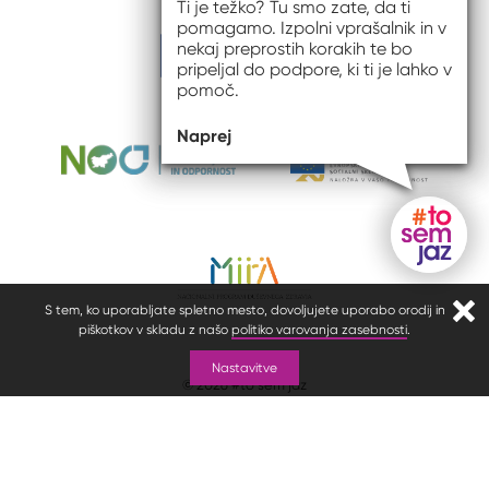
Ti je težko? Tu smo zate, da ti
pomagamo. Izpolni vprašalnik in v
nekaj preprostih korakih te bo
pripeljal do podpore, ki ti je lahko v
pomoč.
Naprej
Gumb do
S tem, ko uporabljate spletno mesto, dovoljujete uporabo orodij in
Zapr
piškotkov v skladu z našo
politiko varovanja zasebnosti
.
Nastavitve
© 2026 #to sem jaz
ISSN spletišča: 2820-5960
Politika zasebnosti in piškotki