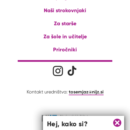
Naši strokovnjaki
Za starše
Za šole in učitelje
Priročniki
Družabna omrežja
Na naš Instagram profil
Na naš Tiktok profil
tosemjaz@nijz.si
Kontakt uredništva:
Hej, kako si?
Zapri 