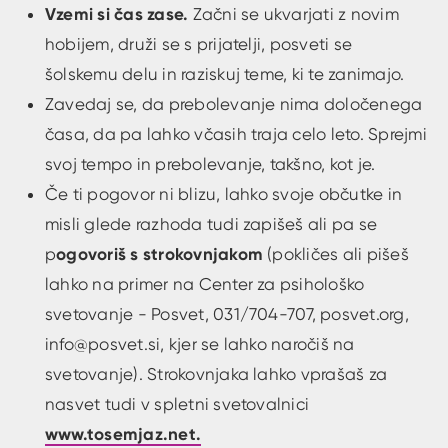
Vzemi si čas zase.
Začni se ukvarjati z novim
hobijem, druži se s prijatelji, posveti se
šolskemu delu in raziskuj teme, ki te zanimajo.
Zavedaj se, da prebolevanje nima določenega
časa, da pa lahko včasih traja celo leto. Sprejmi
svoj tempo in prebolevanje, takšno, kot je.
Če ti pogovor ni blizu, lahko svoje občutke in
misli glede razhoda tudi zapišeš ali pa se
ogovoriš s strokovnjakom
p
(pokličes ali pišeš
lahko na primer na Center za psihološko
svetovanje - Posvet, 031/704-707, posvet.org,
info@posvet.si, kjer se lahko naročiš na
svetovanje). Strokovnjaka lahko vprašaš za
nasvet tudi v spletni svetovalnici
www.tosemjaz.net.