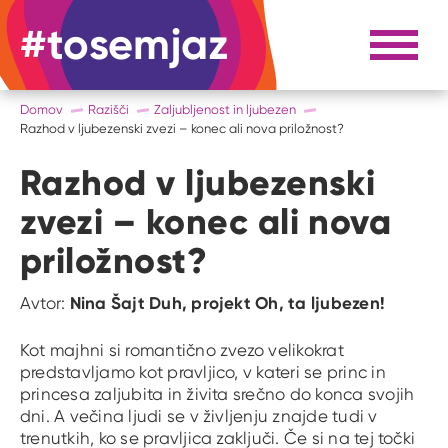
#tosemjaz
#to sem jaz
Razpri 
Domov
Razišči
Zaljubljenost in ljubezen
Razhod v ljubezenski zvezi – konec ali nova priložnost?
Razhod v ljubezenski
zvezi – konec ali nova
priložnost?
Nina Šajt Duh, projekt Oh, ta ljubezen!
Avtor:
Kot majhni si romantično zvezo velikokrat
predstavljamo kot pravljico, v kateri se princ in
princesa zaljubita in živita srečno do konca svojih
dni. A večina ljudi se v življenju znajde tudi v
trenutkih, ko se pravljica zaključi. Če si na tej točki