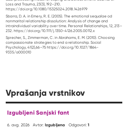
Loss and Trauma, 23(3), 192–210.
https://doi.org/10.1080/15325024.2018.1426979
Sbarra, D. A. in Emery, R. E. (2005). The emotional sequalae od
nonmarital relationship dissolution: Analysis of change and
intraindividual variability over time. Personal Relationships, 12, 213–
232. https://doi.org/10.1111/j.1350-4126.2005.00112.x
Sprecher, S., Zimmerman, C. in Abrahams, E. M. (2010). Choosing
compassionate strategies to end a relationship. Social
Psychology, 41(2),66–75 https://doi.org/10.1027/1864-
9335/a000010
Vprašanja vrstnikov
Izgubljeni Sanjski fant
Izgubljena
1
6. avg. 2026
Avtor:
Odgovori: