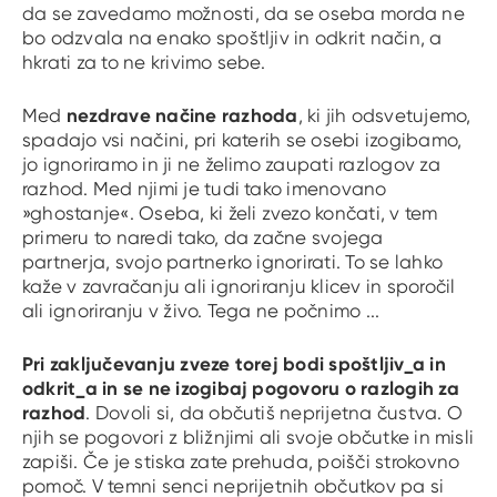
da se zavedamo možnosti, da se oseba morda ne
bo odzvala na enako spoštljiv in odkrit način, a
hkrati za to ne krivimo sebe.
nezdrave načine razhoda
Med
, ki jih odsvetujemo,
spadajo vsi načini, pri katerih se osebi izogibamo,
jo ignoriramo in ji ne želimo zaupati razlogov za
razhod. Med njimi je tudi tako imenovano
»ghostanje«. Oseba, ki želi zvezo končati, v tem
primeru to naredi tako, da začne svojega
partnerja, svojo partnerko ignorirati. To se lahko
kaže v zavračanju ali ignoriranju klicev in sporočil
ali ignoriranju v živo. Tega ne počnimo ...
Pri zaključevanju zveze torej bodi spoštljiv_a in
odkrit_a in se ne izogibaj pogovoru o razlogih za
razhod
. Dovoli si, da občutiš neprijetna čustva. O
njih se pogovori z bližnjimi ali svoje občutke in misli
zapiši. Če je stiska zate prehuda, poišči strokovno
pomoč. V temni senci neprijetnih občutkov pa si