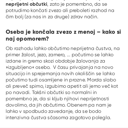
neprijetni občutki
, zato je pomembno, da se
potrudimo končati zvezo ali preboleti razhod na
čim bolj (za nas in za druge) zdrav način.
Oseba je končala zvezo z menoj – kako si
naj opomorem?
Ob razhodu lahko občutimo neprijetna čustva, na
primer žalost, jezo, zamero, ... počutimo se lahko
izdane in gremo skozi obdobje žalovanja za
»izgubljeno« osebo. V času privajanja na novo
situacijo in sprejemanja novih okoliščin se lahko
počutimo tudi osamljene in prazne. Morda slabo
ali preveč spimo, izgubimo apetit ali jemo več kot
po navadi. Takšni občutki so normalni in
pomembno je, da si kljub njihovi neprijetnosti
dovolimo, da jih občutimo. Obenem pa nam je
lahko v spodbudo zavedanje, da se bodo
intenzivna čustva sčasoma zagotovo polegla.