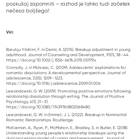
poskušaj zapomniti – razhod je lahko tudi začetek
nečesa boljšega!
Viri:
Barutçu Yildirim, F. in Demir, A. (2015). Breakup adjustment in young
adulthood. Journal of Counseling and Development, 93(1), 38–44.
https://doi.org/10.1002/j.1556-6676.2015.00179.x
Connolly, J. in McIsaac, C. (2009). Adolescents’ explanations for
romantic dissolutions: A developmental perspective. Journal of
adolescence, 32(5), 1209–1223.
https://doi.org/10.1016/j.adolescence.2009.01.006
Lewandowski, G. W. (2009). Promoting positive emotions following
relationship dissolution through writing. The Journal of Positive
Psychology, 4(1), 21–31.
https://doi.org/10.1080/17439760802068480.
Lewandowski, G. W. in Emmet, J. L. (2022). Breakup in Nonmarital
Romantic Relationships. Routledge.
McKiernan, A., Ryan, P., McMahon, E., Bradley, S. in Butler, E. (2018).
Understanding young people's relationship breakups using the
dual processing model of coping and bereavement. Journal of