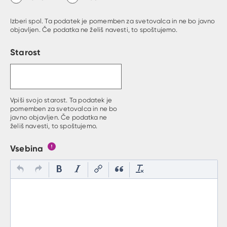
Izberi spol. Ta podatek je pomemben za svetovalca in ne bo javno
objavljen. Če podatka ne želiš navesti, to spoštujemo.
Starost
Vpiši svojo starost. Ta podatek je
pomemben za svetovalca in ne bo
javno objavljen. Če podatka ne
želiš navesti, to spoštujemo.
Vsebina
Gumb s pojasnilom, kaj mora uporabnik vpisat v