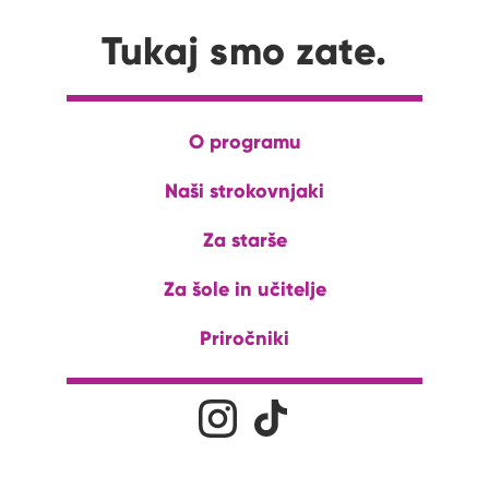
Tukaj smo zate.
O programu
Naši strokovnjaki
Za starše
Za šole in učitelje
Priročniki
Družabna omrežja
Na naš Instagram profil
Na naš Tiktok profil