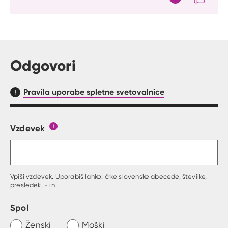
Citat
Odgovori
Pravila uporabe spletne svetovalnice
Vzdevek
Obrazec, kjer lahko zastaviš vprašanje
Gumb s pojasnilom, kaj mora uporabnik vpisat 
Vpiši vzdevek. Uporabiš lahko: črke slovenske abecede, številke,
presledek, - in _
Spol
Ženski
Moški