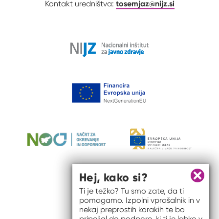
tosemjaz@nijz.si
Kontakt uredništva:
Hej, kako si?
Zapri 
Ti je težko? Tu smo zate, da ti
pomagamo. Izpolni vprašalnik in v
nekaj preprostih korakih te bo
pripeljal do podpore, ki ti je lahko v