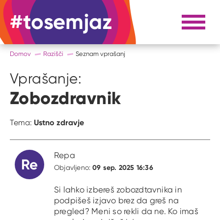
#tosemjaz
#to sem jaz
Razpri 
Domov
Razišči
Seznam vprašanj
Vprašanje:
Zobozdravnik
Ustno zdravje
Tema:
Repa
Re
09 sep. 2025 16:36
Objavljeno:
Si lahko izbereš zobozdtavnika in
podpišeš izjavo brez da greš na
pregled? Meni so rekli da ne. Ko imaš