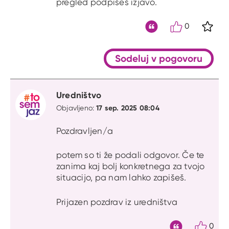
pregled podpišeš izjavo.
0
S kli
Citat
Sodeluj v pogovoru
Uredništvo
17 sep. 2025 08:04
Objavljeno:
Pozdravljen/a
potem so ti že podali odgovor. Če te
zanima kaj bolj konkretnega za tvojo
situacijo, pa nam lahko zapišeš.
Prijazen pozdrav iz uredništva
0