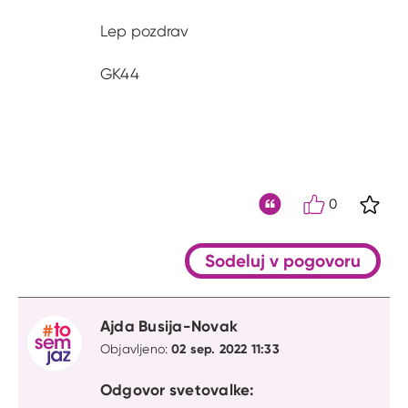
Lep pozdrav
GK44
0
S kli
Citat
Sodeluj v pogovoru
Ajda Busija-Novak
02 sep. 2022 11:33
Objavljeno:
Odgovor svetovalke: