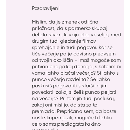
Pozdravljen!
Mislim, da je zmenek odlična
priložnost, da s partnerko skupaj
delata stvari, ki vaju oba veselijo, med
drugim tudi gledanje filmov,
sprehajanje in tudi pogovor. Kar se
tiče večerje pa je odvisno predvsem
od tvojih okoliščin - imaš mogoče sam
prihranjenega kaj denarja, s katerim bi
vama lahko plačal večerjo? Si lahko s
punco večerjo razdelita? Se lahko
poskusiš pogovoriti s starši in jim
povedati, zakaj si želiš punco peljati
na večerjo? Pri tem jih tudi poslušaj,
zakaj oni mislijo, da sta za to
premlada. Prepričana sem, da boste
našli skupen jezik, mogoče ti lahko
celo sama predlagata kakšno