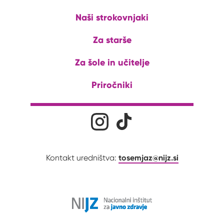
Naši strokovnjaki
Za starše
Za šole in učitelje
Priročniki
Družabna omrežja
Na naš Instagram profil
Na naš Tiktok profil
tosemjaz@nijz.si
Kontakt uredništva: