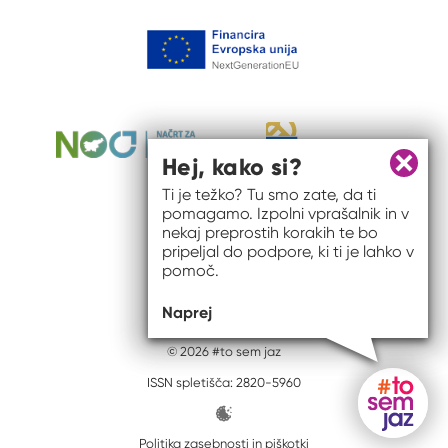
Hej, kako si?
Zapri 
Ti je težko? Tu smo zate, da ti
pomagamo. Izpolni vprašalnik in v
nekaj preprostih korakih te bo
pripeljal do podpore, ki ti je lahko v
pomoč.
Naprej
© 2026 #to sem jaz
ISSN spletišča: 2820-5960
Politika zasebnosti in piškotki
Gumb do