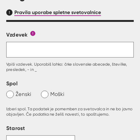
Pravila uporabe spletne svetovalnice
Vzdevek
Obrazec, kjer lahko zastaviš vprašanje
Gumb s pojasnilom, kaj mora uporabnik vpisat 
Vpiši vzdevek. Uporabiš lahko: črke slovenske abecede, številke,
presledek, - in _
Spol
Ženski
Moški
Izberi spol. Ta podatek je pomemben za svetovalca in ne bo javno
objavljen. Če podatka ne želiš navesti, to spoštujemo.
Starost