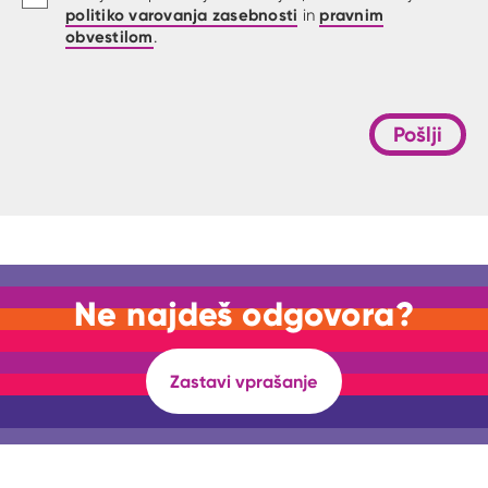
politiko varovanja zasebnosti
pravnim
in
obvestilom
.
Pošlji
Ne najdeš odgovora?
Zastavi vprašanje