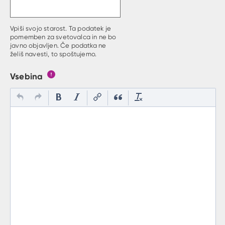
Vpiši svojo starost. Ta podatek je
pomemben za svetovalca in ne bo
javno objavljen. Če podatka ne
želiš navesti, to spoštujemo.
Vsebina
Gumb s pojasnilom, kaj mora uporabnik vpisat v