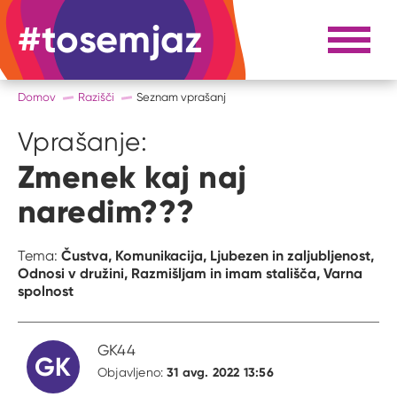
#tosemjaz
#to sem jaz
Razpri 
Domov
Razišči
Seznam vprašanj
Vprašanje:
Zmenek kaj naj
naredim???
Čustva,
Komunikacija,
Ljubezen in zaljubljenost,
Tema:
Odnosi v družini,
Razmišljam in imam stališča,
Varna
spolnost
GK44
GK
31 avg. 2022 13:56
Objavljeno: