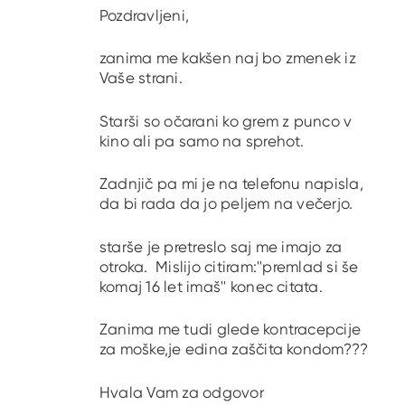
Pozdravljeni,
zanima me kakšen naj bo zmenek iz
Vaše strani.
Starši so očarani ko grem z punco v
kino ali pa samo na sprehot.
Zadnjič pa mi je na telefonu napisla,
da bi rada da jo peljem na večerjo.
starše je pretreslo saj me imajo za
otroka. Mislijo citiram:''premlad si še
komaj 16 let imaš'' konec citata.
Zanima me tudi glede kontracepcije
za moške,je edina zaščita kondom???
Hvala Vam za odgovor