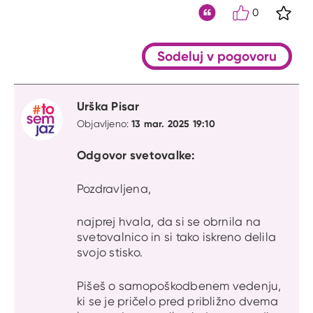
0
S kli
Citat
Sodeluj v pogovoru
Urška Pisar
13 mar. 2025 19:10
Objavljeno:
Odgovor svetovalke:
Pozdravljena,
najprej hvala, da si se obrnila na
svetovalnico in si tako iskreno delila
svojo stisko.
Pišeš o samopoškodbenem vedenju,
ki se je pričelo pred približno dvema