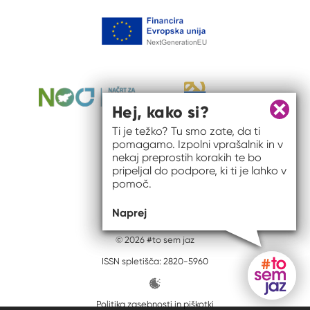
Hej, kako si?
Zapri 
Ti je težko? Tu smo zate, da ti
pomagamo. Izpolni vprašalnik in v
nekaj preprostih korakih te bo
pripeljal do podpore, ki ti je lahko v
pomoč.
Naprej
© 2026 #to sem jaz
ISSN spletišča: 2820-5960
Politika zasebnosti in piškotki
Gumb do