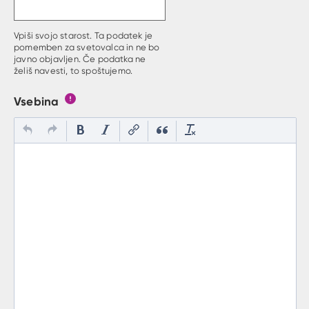
Vpiši svojo starost. Ta podatek je
pomemben za svetovalca in ne bo
javno objavljen. Če podatka ne
želiš navesti, to spoštujemo.
Vsebina
Gumb s pojasnilom, kaj mora uporabnik vpisat v