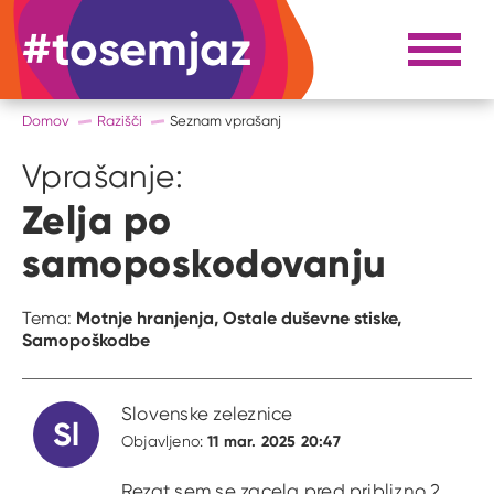
#tosemjaz
#to sem jaz
Razpri 
Domov
Razišči
Seznam vprašanj
Vprašanje:
Zelja po
samoposkodovanju
Motnje hranjenja,
Ostale duševne stiske,
Tema:
Samopoškodbe
Slovenske zeleznice
Sl
11 mar. 2025 20:47
Objavljeno:
Rezat sem se zacela pred priblizno 2