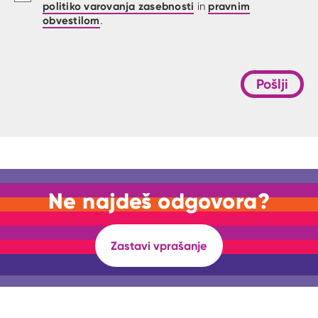
politiko varovanja zasebnosti
pravnim
in
obvestilom
.
Pošlji
Ne najdeš odgovora?
Zastavi vprašanje