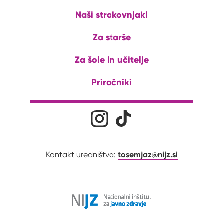
Naši strokovnjaki
Za starše
Za šole in učitelje
Priročniki
Družabna omrežja
Na naš Instagram profil
Na naš Tiktok profil
tosemjaz@nijz.si
Kontakt uredništva: