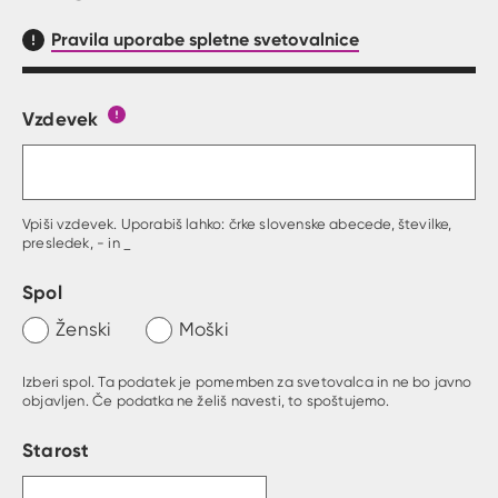
Pravila uporabe spletne svetovalnice
Vzdevek
Obrazec, kjer lahko zastaviš vprašanje
Gumb s pojasnilom, kaj mora uporabnik vpisat 
Vpiši vzdevek. Uporabiš lahko: črke slovenske abecede, številke,
presledek, - in _
Spol
Ženski
Moški
Izberi spol. Ta podatek je pomemben za svetovalca in ne bo javno
objavljen. Če podatka ne želiš navesti, to spoštujemo.
Starost