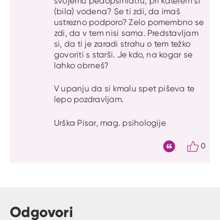
svojemu pedopsihiatru, pri katerem si
(bila) vodena? Se ti zdi, da imaš
ustrezno podporo? Zelo pomembno se
zdi, da v tem nisi sama. Predstavljam
si, da ti je zaradi strahu o tem težko
govoriti s starši. Je kdo, na kogar se
lahko obrneš?
V upanju da si kmalu spet piševa te
lepo pozdravljam.
Urška Pisar, mag. psihologije
0
Citat
Odgovori