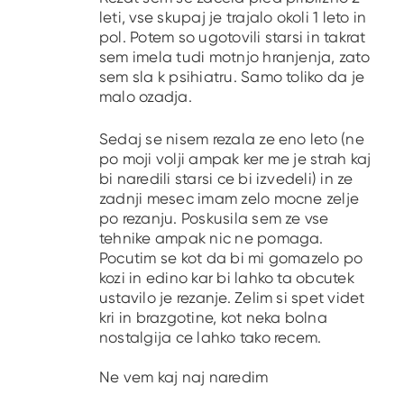
leti, vse skupaj je trajalo okoli 1 leto in
pol. Potem so ugotovili starsi in takrat
sem imela tudi motnjo hranjenja, zato
sem sla k psihiatru. Samo toliko da je
malo ozadja.
Sedaj se nisem rezala ze eno leto (ne
po moji volji ampak ker me je strah kaj
bi naredili starsi ce bi izvedeli) in ze
zadnji mesec imam zelo mocne zelje
po rezanju. Poskusila sem ze vse
tehnike ampak nic ne pomaga.
Pocutim se kot da bi mi gomazelo po
kozi in edino kar bi lahko ta obcutek
ustavilo je rezanje. Zelim si spet videt
kri in brazgotine, kot neka bolna
nostalgija ce lahko tako recem.
Ne vem kaj naj naredim