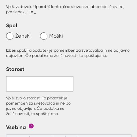
Vpiši vzdevek. Uporabiš lahko: črke slovenske abecede, številke,
presledek, - in _
Spol
Ženski
Moški
Izberi spol. Ta podatek je pomemben za svetovalca in ne bo javno
objavljen. Če podatka ne želiš navesti, to spoštujemo.
Starost
Vpiši svojo starost. Ta podatek je
pomemben za svetovalca in ne bo
javno objavljen. Če podatka ne
želiš navesti, to spoštujemo.
Vsebina
Gumb s pojasnilom, kaj mora uporabnik vpisat v