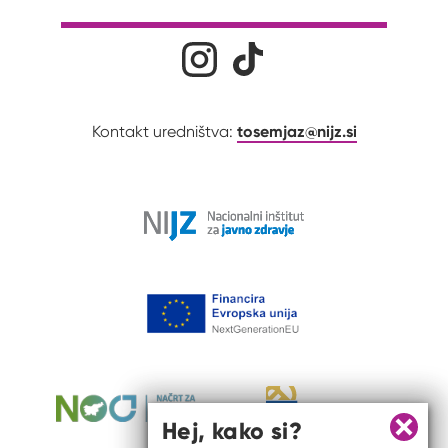
Družabna omrežja
Na naš Instagram profil
Na naš Tiktok profil
tosemjaz@nijz.si
Kontakt uredništva:
Hej, kako si?
Zapri 