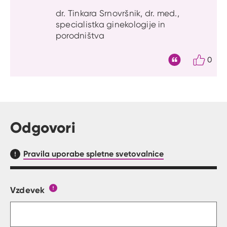
dr. Tinkara Srnovršnik, dr. med.,
specialistka ginekologije in
porodništva
0
Citat
Odgovori
Pravila uporabe spletne svetovalnice
Vzdevek
Obrazec, kjer lahko zastaviš vprašanje
Gumb s pojasnilom, kaj mora uporabnik vpisat 