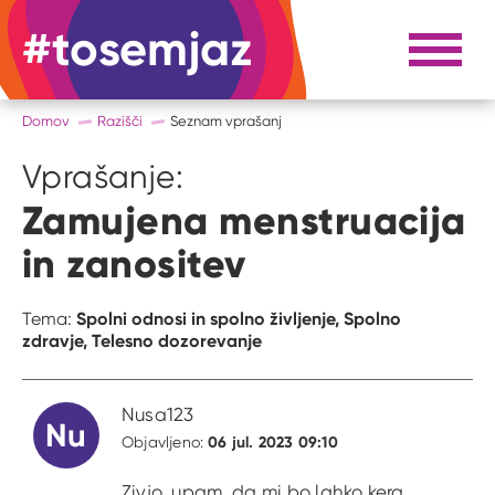
#tosemjaz
#to sem jaz
Razpri 
Domov
Razišči
Seznam vprašanj
Vprašanje:
Zamujena menstruacija
in zanositev
Spolni odnosi in spolno življenje,
Spolno
Tema:
zdravje,
Telesno dozorevanje
Nusa123
Nu
06 jul. 2023 09:10
Objavljeno:
Zivjo..upam, da mi bo lahko kera