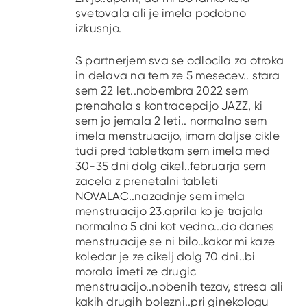
svetovala ali je imela podobno
izkusnjo.
S partnerjem sva se odlocila za otroka
in delava na tem ze 5 mesecev.. stara
sem 22 let..nobembra 2022 sem
prenahala s kontracepcijo JAZZ, ki
sem jo jemala 2 leti.. normalno sem
imela menstruacijo, imam daljse cikle
tudi pred tabletkam sem imela med
30-35 dni dolg cikel..februarja sem
zacela z prenetalni tableti
NOVALAC..nazadnje sem imela
menstruacijo 23.aprila ko je trajala
normalno 5 dni kot vedno...do danes
menstruacije se ni bilo..kakor mi kaze
koledar je ze cikelj dolg 70 dni..bi
morala imeti ze drugic
menstruacijo..nobenih tezav, stresa ali
kakih drugih bolezni..pri ginekologu