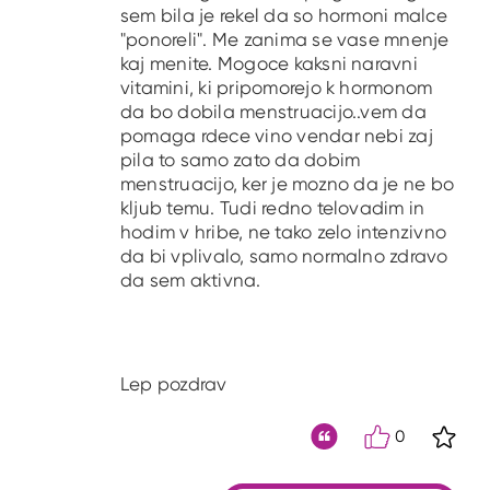
sem bila je rekel da so hormoni malce
"ponoreli". Me zanima se vase mnenje
kaj menite. Mogoce kaksni naravni
vitamini, ki pripomorejo k hormonom
da bo dobila menstruacijo..vem da
pomaga rdece vino vendar nebi zaj
pila to samo zato da dobim
menstruacijo, ker je mozno da je ne bo
kljub temu. Tudi redno telovadim in
hodim v hribe, ne tako zelo intenzivno
da bi vplivalo, samo normalno zdravo
da sem aktivna.
Lep pozdrav
0
S kli
Citat