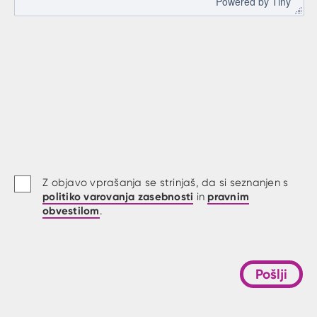
 Powered by 
Tiny
Z objavo vprašanja se strinjaš, da si seznanjen s
politiko varovanja zasebnosti
pravnim
in
obvestilom
.
Pošlji