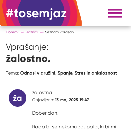
#tosemjaz
#to sem jaz
Razpri 
Domov
Razišči
Seznam vprašanj
Vprašanje:
žalostno.
Odnosi v družini,
Spanje,
Stres in anksioznost
Tema:
žalostna
ža
13 maj 2025 19:47
Objavljeno:
Dober dan.
Rada bi se nekomu zaupala, ki bi mi