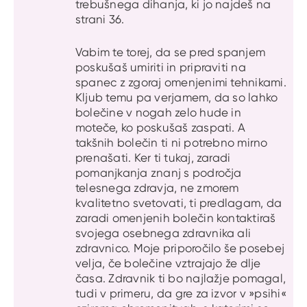
trebušnega dihanja, ki jo najdeš na
strani 36.
Vabim te torej, da se pred spanjem
poskušaš umiriti in pripraviti na
spanec z zgoraj omenjenimi tehnikami.
Kljub temu pa verjamem, da so lahko
bolečine v nogah zelo hude in
moteče, ko poskušaš zaspati. A
takšnih bolečin ti ni potrebno mirno
prenašati. Ker ti tukaj, zaradi
pomanjkanja znanj s področja
telesnega zdravja, ne zmorem
kvalitetno svetovati, ti predlagam, da
zaradi omenjenih bolečin kontaktiraš
svojega osebnega zdravnika ali
zdravnico. Moje priporočilo še posebej
velja, če bolečine vztrajajo že dlje
časa. Zdravnik ti bo najlažje pomagal,
tudi v primeru, da gre za izvor v »psihi«