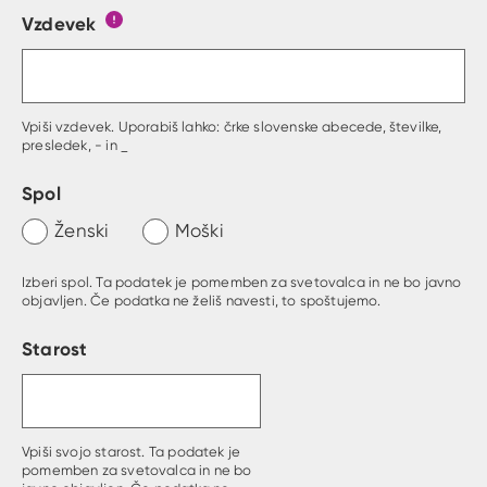
Vzdevek
Obrazec, kjer lahko zastaviš vprašanje
Gumb s pojasnilom, kaj mora uporabnik vpisat 
Vpiši vzdevek. Uporabiš lahko: črke slovenske abecede, številke,
presledek, - in _
Spol
Ženski
Moški
Izberi spol. Ta podatek je pomemben za svetovalca in ne bo javno
objavljen. Če podatka ne želiš navesti, to spoštujemo.
Starost
Vpiši svojo starost. Ta podatek je
pomemben za svetovalca in ne bo