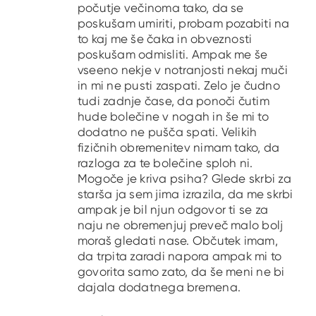
počutje večinoma tako, da se
poskušam umiriti, probam pozabiti na
to kaj me še čaka in obveznosti
poskušam odmisliti. Ampak me še
vseeno nekje v notranjosti nekaj muči
in mi ne pusti zaspati. Zelo je čudno
tudi zadnje čase, da ponoči čutim
hude bolečine v nogah in še mi to
dodatno ne pušča spati. Velikih
fizičnih obremenitev nimam tako, da
razloga za te bolečine sploh ni.
Mogoče je kriva psiha? Glede skrbi za
starša ja sem jima izrazila, da me skrbi
ampak je bil njun odgovor ti se za
naju ne obremenjuj preveč malo bolj
moraš gledati nase. Občutek imam,
da trpita zaradi napora ampak mi to
govorita samo zato, da še meni ne bi
dajala dodatnega bremena.