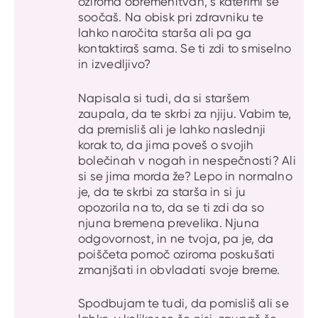
oziroma obremenitvah, s katerimi se
soočaš. Na obisk pri zdravniku te
lahko naročita starša ali pa ga
kontaktiraš sama. Se ti zdi to smiselno
in izvedljivo?
Napisala si tudi, da si staršem
zaupala, da te skrbi za njiju. Vabim te,
da premisliš ali je lahko naslednji
korak to, da jima poveš o svojih
bolečinah v nogah in nespečnosti? Ali
si se jima morda že? Lepo in normalno
je, da te skrbi za starša in si ju
opozorila na to, da se ti zdi da so
njuna bremena prevelika. Njuna
odgovornost, in ne tvoja, pa je, da
poiščeta pomoč oziroma poskušati
zmanjšati in obvladati svoje breme.
Spodbujam te tudi, da pomisliš ali se