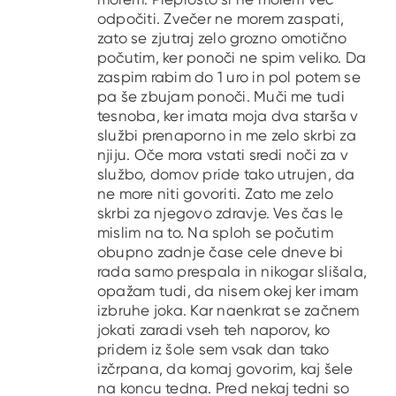
odpočiti. Zvečer ne morem zaspati,
zato se zjutraj zelo grozno omotično
počutim, ker ponoči ne spim veliko. Da
zaspim rabim do 1 uro in pol potem se
pa še zbujam ponoči. Muči me tudi
tesnoba, ker imata moja dva starša v
službi prenaporno in me zelo skrbi za
njiju. Oče mora vstati sredi noči za v
službo, domov pride tako utrujen, da
ne more niti govoriti. Zato me zelo
skrbi za njegovo zdravje. Ves čas le
mislim na to. Na sploh se počutim
obupno zadnje čase cele dneve bi
rada samo prespala in nikogar slišala,
opažam tudi, da nisem okej ker imam
izbruhe joka. Kar naenkrat se začnem
jokati zaradi vseh teh naporov, ko
pridem iz šole sem vsak dan tako
izčrpana, da komaj govorim, kaj šele
na koncu tedna. Pred nekaj tedni so