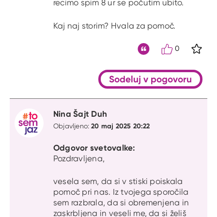
recimo spim 8 ur se počutim ubito.
Kaj naj storim? Hvala za pomoč.
0
S kli
Citat
Sodeluj v pogovoru
Nina Šajt Duh
20 maj 2025 20:22
Objavljeno:
Odgovor svetovalke:
Pozdravljena,
vesela sem, da si v stiski poiskala
pomoč pri nas. Iz tvojega sporočila
sem razbrala, da si obremenjena in
zaskrbljena in veseli me, da si želiš