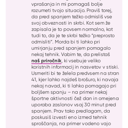
vprašanja in mi pomagaš bolje
razumeti tvojo situacijo. Praviš torej,
da pred spanjem težko odmisliš vse
svoj obveznosti in skrbi. Kot sem že
zapisala je to povsem normalno, kot
tudi to, da je te skrbi težko “preprosto
odmisliti”. Morda bi ti lahko pri
umirjanju pred spanjem pomagalo
nekaj tehnik. Vabim te, da prelistaš
naš priročnik
, ki vsebuje veliko
koristnih informacij in nasvetov v stiski.
Usmeriti bi te želela predvsem na stran
41, kjer lahko najdeš brošuro, ki navaja
nekaj navad, ki ti lahko pomagajo pri
boljšem spanju – na primer nekaj
športne aktivnosti čež dan in omejena
uporaba zaslonov vsaj 30 minut pred
spanjem. Prav tako predlagam, da
poskusiš izvesti eno izmed tehnik
sproščanja, na primer vodeno vajo