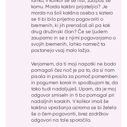
lahko, v kolikor se še nisi, zaupaš še
komu. Morda kakšni prijateljici? Je
morda na šoli kakšna oseba s katero
se ti bi bilo prijetno pogovoriti o
bremenih, ki jih prenašaš ali pa kak
drug družinski član? Če se ljudem
zaupamo in se z njimi pogovarjamo o
svojih bremenih, lahko namreč ta
postanejo vsaj malo lažja.
Verjamem, da ti moji napotki ne bodo
pomagali čez noč je pa to, da si nam
pisala in prosila za pomoč pomemben
in pogumen korak in spodbujam te, da
tako tudi nadaljuješ. Upam, da je moj
odgovor smiseln in ti bo pomagal pri
nadaljnih korakih. V kolikor imaš še
kakšna vprašanja oziroma se bi želela
še o čem pogovoriti, brez zadržkov
odgovori na tole sporočilo.