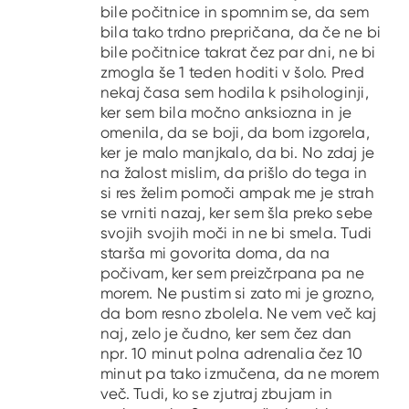
bile počitnice in spomnim se, da sem
bila tako trdno prepričana, da če ne bi
bile počitnice takrat čez par dni, ne bi
zmogla še 1 teden hoditi v šolo. Pred
nekaj časa sem hodila k psihologinji,
ker sem bila močno anksiozna in je
omenila, da se boji, da bom izgorela,
ker je malo manjkalo, da bi. No zdaj je
na žalost mislim, da prišlo do tega in
si res želim pomoči ampak me je strah
se vrniti nazaj, ker sem šla preko sebe
svojih svojih moči in ne bi smela. Tudi
starša mi govorita doma, da na
počivam, ker sem preizčrpana pa ne
morem. Ne pustim si zato mi je grozno,
da bom resno zbolela. Ne vem več kaj
naj, zelo je čudno, ker sem čez dan
npr. 10 minut polna adrenalia čez 10
minut pa tako izmučena, da ne morem
več. Tudi, ko se zjutraj zbujam in