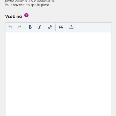
javno objavljen. Če podatka ne
želiš navesti, to spoštujemo.
Vsebina
Gumb s pojasnilom, kaj mora uporabnik vpisat v