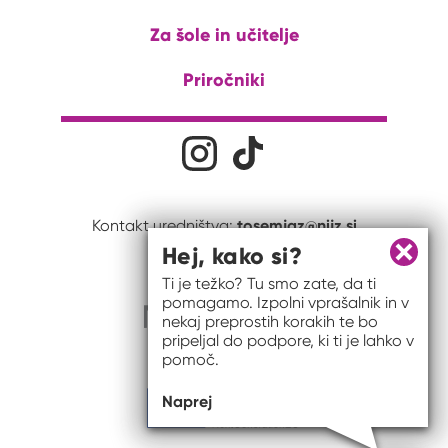
Za šole in učitelje
Priročniki
Družabna omrežja
Na naš Instagram profil
Na naš Tiktok profil
tosemjaz@nijz.si
Kontakt uredništva:
Hej, kako si?
Zapri 
Ti je težko? Tu smo zate, da ti
pomagamo. Izpolni vprašalnik in v
nekaj preprostih korakih te bo
pripeljal do podpore, ki ti je lahko v
pomoč.
Naprej