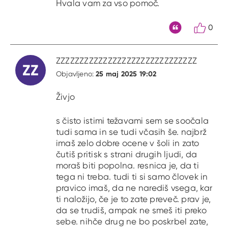
Hvala vam za vso pomoč.
0
Citat
ZZZZZZZZZZZZZZZZZZZZZZZZZZZZZZ
ZZ
25 maj 2025 19:02
Objavljeno:
Živjo
s čisto istimi težavami sem se soočala
tudi sama in se tudi včasih še. najbrž
imaš zelo dobre ocene v šoli in zato
čutiš pritisk s strani drugih ljudi, da
moraš biti popolna. resnica je, da ti
tega ni treba. tudi ti si samo človek in
pravico imaš, da ne narediš vsega, kar
ti naložijo, če je to zate preveč. prav je,
da se trudiš, ampak ne smeš iti preko
sebe. nihče drug ne bo poskrbel zate,