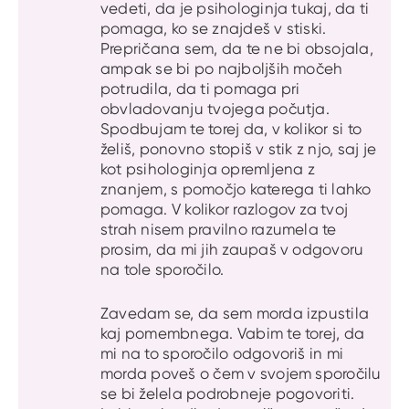
vedeti, da je psihologinja tukaj, da ti
pomaga, ko se znajdeš v stiski.
Prepričana sem, da te ne bi obsojala,
ampak se bi po najboljših močeh
potrudila, da ti pomaga pri
obvladovanju tvojega počutja.
Spodbujam te torej da, v kolikor si to
želiš, ponovno stopiš v stik z njo, saj je
kot psihologinja opremljena z
znanjem, s pomočjo katerega ti lahko
pomaga. V kolikor razlogov za tvoj
strah nisem pravilno razumela te
prosim, da mi jih zaupaš v odgovoru
na tole sporočilo.
Zavedam se, da sem morda izpustila
kaj pomembnega. Vabim te torej, da
mi na to sporočilo odgovoriš in mi
morda poveš o čem v svojem sporočilu
se bi želela podrobneje pogovoriti.