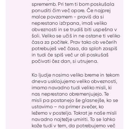
sprememb. Pri tem ti bom poskušala
ponuditi čim več opore. Če najprej
malce povzamem - praviš da si
neprestano izčrpana, imaš veliko
obveznosti in se trudiš biti uspešna v
šoli. Veliko se učiš in ne ostane ti veliko
časa za počitek. Prav tako ob večerih
potrebuješ več časa, da sploh zaspiš
in tudi če spiš več ur ali poskušaš
počivati čez dan, si utrujena.
Ko ljudje nosimo veliko breme in tekom
dneva usklajujemo veliko obveznosti,
imamo navadno tudi veliko misli, ki
nas neprestano obremenjujejo. Te
misli pa postanejo še glasnejše, ko se
ustavimo – na primer zvečer, ko
ležemo v posteljo. Takrat je naše misli
navadno najtežje umiriti. To se lahko
kaže tudi v tem, da potrebujemo več