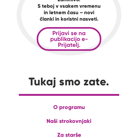
S teboj v vsakem vremenu
in letnem času – novi
članki in koristni nasveti.
Prijavi se na
publikacijo e-
Prijatelj.
Tukaj smo zate.
O programu
Naši strokovnjaki
Za starše