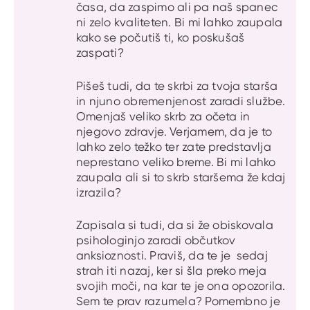
časa, da zaspimo ali pa naš spanec
ni zelo kvaliteten. Bi mi lahko zaupala
kako se počutiš ti, ko poskušaš
zaspati?
Pišeš tudi, da te skrbi za tvoja starša
in njuno obremenjenost zaradi službe.
Omenjaš veliko skrb za očeta in
njegovo zdravje. Verjamem, da je to
lahko zelo težko ter zate predstavlja
neprestano veliko breme. Bi mi lahko
zaupala ali si to skrb staršema že kdaj
izrazila?
Zapisala si tudi, da si že obiskovala
psihologinjo zaradi občutkov
anksioznosti. Praviš, da te je sedaj
strah iti nazaj, ker si šla preko meja
svojih moči, na kar te je ona opozorila.
Sem te prav razumela? Pomembno je