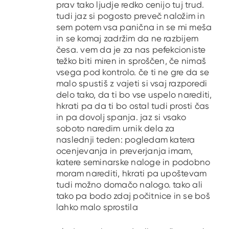
prav tako ljudje redko cenijo tuj trud.
tudi jaz si pogosto preveč naložim in
sem potem vsa panična in se mi meša
in se komaj zadržim da ne razbijem
česa. vem da je za nas pefekcioniste
težko biti miren in sproščen, če nimaš
vsega pod kontrolo. če ti ne gre da se
malo spustiš z vajeti si vsaj razporedi
delo tako, da ti bo vse uspelo narediti,
hkrati pa da ti bo ostal tudi prosti čas
in pa dovolj spanja. jaz si vsako
soboto naredim urnik dela za
naslednji teden: pogledam katera
ocenjevanja in preverjanja imam,
katere seminarske naloge in podobno
moram narediti, hkrati pa upoštevam
tudi možno domačo nalogo. tako ali
tako pa bodo zdaj počitnice in se boš
lahko malo sprostila