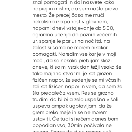
znal pomagati in dal nasvete kako
naprej in mislim, da sem našla pravo
mesto. Že precej časa me muči
nekakšna izčrpanost v glavnem,
naporni dnevi vstajevanje ob 5.00,
ogromno učenja do poznih večernih
ur, spanje le par ur na noč itd. na
žalost si sama ne morem nikakor
pomagati. Naredim vse kar je v moji
moči, da se nekako prebijam skozi
dneve, ki so mi vsak dan težji vsaka še
tako majhna stvar mi je kot grozen
fizičen napor, že sedenje se mi včasih
zdi kot fizičen napor in vem, da sem že
šla predaleč z vsem. Res se grozno
trudim, da bi bila zelo uspešna v šoli,
uspeva ampak ugotavljam, da že
grem preko meje in se ne morem
ustaviti. Če tudi si rečem danes bom
popodlan vsaj 30min počivala ne
morem. Preprosto si ne morem več