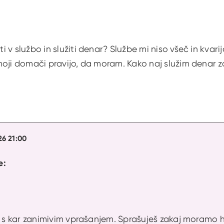
 v službo in služiti denar? Službe mi niso všeč in kvar
oji domači pravijo, da moram. Kako naj služim denar za
26 21:00
e:
a s kar zanimivim vprašanjem. Sprašuješ zakaj moramo hodi