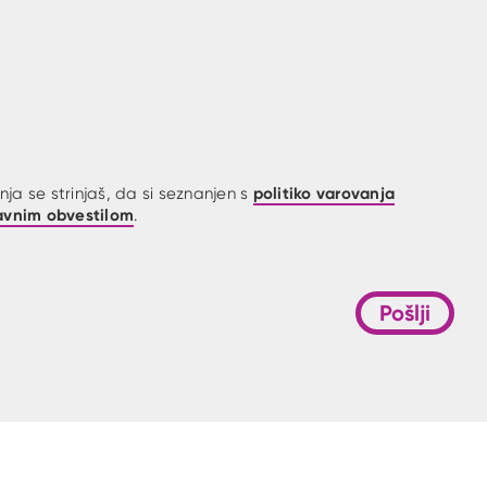
politiko varovanja
ja se strinjaš, da si seznanjen s
avnim obvestilom
.
Pošlji