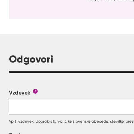
Odgovori
Vzdevek
Obrazec, kjer lahko zastaviš vprašanje
Gumb s pojasnilom, kaj mora uporabnik vpisa
Vpiši vzdevek. Uporabiš lahko: črke slovenske abecede, številke, presl