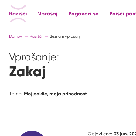
Razišči
Vprašaj
Pogovori se
Poišči po
Domov
Razišči
Seznam vprašanj
Vprašanje:
Zakaj
Moj poklic, moja prihodnost
Tema:
03 jun. 20
Objavljeno: