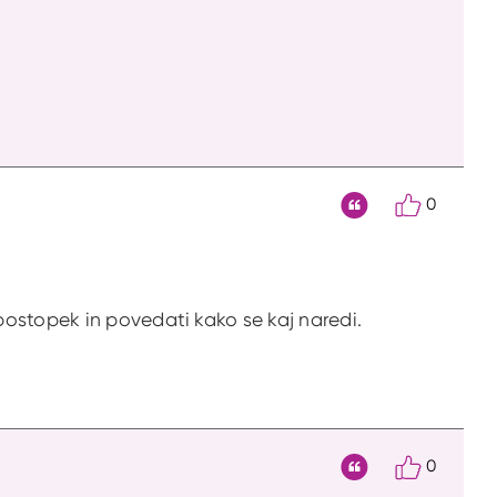
0
Citat
ostopek in povedati kako se kaj naredi.
0
Citat