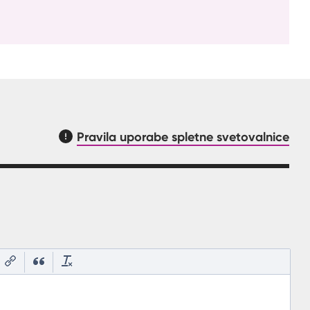
Pravila uporabe spletne svetovalnice
asnilom, kaj mora uporabnik vpisat v polje