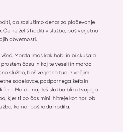
oditi, da zaslužimo denar za plačevanje
 Če ne želiš hoditi v službo, boš verjetno
ojih obveznosti.
a všeč. Morda imaš kak hobi in bi skušala
 prostem času in kaj te veseli in morda
šno službo, boš verjetno tudi z večjim
rijetne sodelavce, podpornega šefa in
di fino. Morda najdeš službo blizu tvojega
, kjer ti bo čas minil hitreje kot npr. ob
 službo, kamor boš rada hodila.