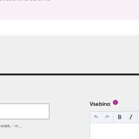
t v polje
Vsebina
Gumb s poj
edek, - in _