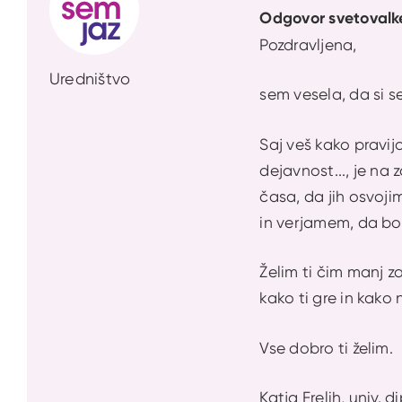
Odgovor svetovalk
Pozdravljena,
Uredništvo
sem vesela, da si se
Saj veš kako pravij
dejavnost..., je na
časa, da jih osvoji
in verjamem, da boš
Želim ti čim manj za
kako ti gre in kako
Vse dobro ti želim.
Katja Frelih, univ. 