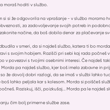
da moraš hoditi v službo.
m si si že odgovorila na vprašanje - v službo moramo h
obveznosti, za zadovoljevanje svojih potreb in podobno.
 zakonite načine, da boš dobila denar za plačevanje sv
dbudila v smeri, da si najdeš službo, katera ti bo mord
zavi s svojim hobijem. Razišči pri sebi kaj rada počneš v
bo v povezavi s tvojimi osebnimi interesi. Če najdeš tak
. Morda pa najdeš službo, kjer boš imela zabavne in p
 so že dovolj dobri razlogi, da se imaš v službi lahko tu
boš lahko peljala kar s kolesom. Morda si poiščeš službo
a počneš. Raziskuj, išči, poizkušaj... Morda pa le najdeš
skanju čim bolj primerne službe zase.