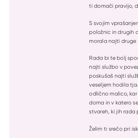
ti domači pravijo, 
S svojim vprašanje
položnic in drugih 
morala najti druge
Rada bi te bolj spo
najti službo v pove
poskušaš najti služ
veseljem hodila tja
odlično malico, kar
doma in v katero se 
stvareh, ki jih rad
Želim ti srečo pri i