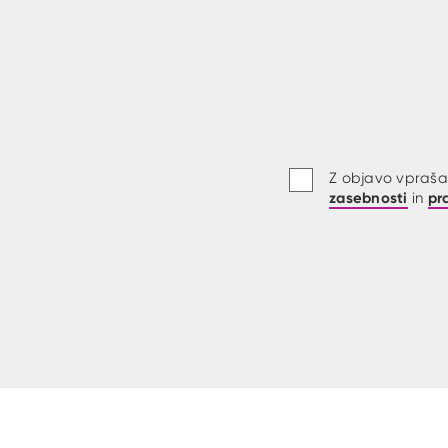
Z objavo vprašan
zasebnosti
pr
in