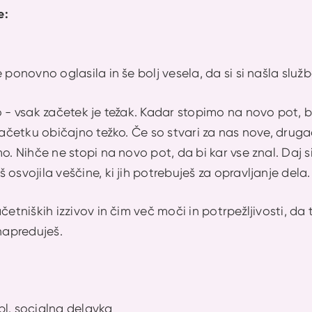
e:
 ponovno oglasila in še bolj vesela, da si si našla služb
o - vsak začetek je težak. Kadar stopimo na novo pot, b
 začetku običajno težko. Če so stvari za nas nove, drug
mo. Nihče ne stopi na novo pot, da bi kar vse znal. Daj s
 osvojila veščine, ki jih potrebuješ za opravljanje dela
četniških izzivov in čim več moči in potrpežljivosti, da 
 napreduješ.
dipl. socialna delavka