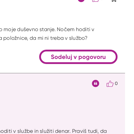
S klikom 
Citat
ijo moje duševno stanje. Nočem hoditi v
 položnice, da mi ni treba v službo?
Sodeluj v pogovoru
0
Citat
ti v službe in služiti denar. Praviš tudi, da