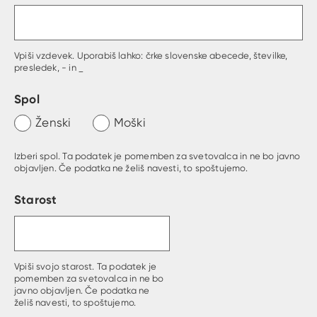
Vpiši vzdevek. Uporabiš lahko: črke slovenske abecede, številke,
presledek, - in _
Spol
Ženski
Moški
Izberi spol. Ta podatek je pomemben za svetovalca in ne bo javno
objavljen. Če podatka ne želiš navesti, to spoštujemo.
Starost
Vpiši svojo starost. Ta podatek je
pomemben za svetovalca in ne bo
javno objavljen. Če podatka ne
želiš navesti, to spoštujemo.