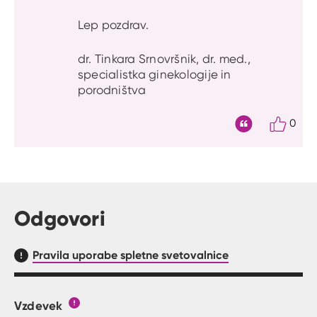
Lep pozdrav.
dr. Tinkara Srnovršnik, dr. med.,
specialistka ginekologije in
porodništva
0
Citat
Odgovori
Pravila uporabe spletne svetovalnice
Vzdevek
Obrazec, kjer lahko zastaviš vprašanje
Gumb s pojasnilom, kaj mora uporabnik vpisat 