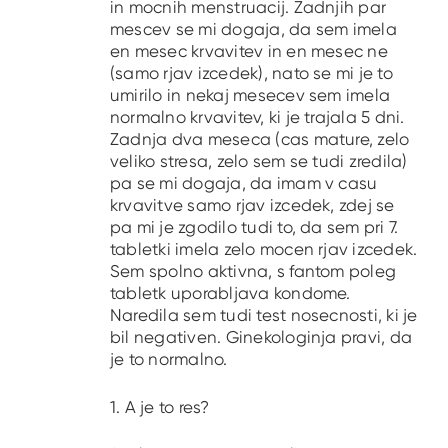
in mocnih menstruacij. Zadnjih par
mescev se mi dogaja, da sem imela
en mesec krvavitev in en mesec ne
(samo rjav izcedek), nato se mi je to
umirilo in nekaj mesecev sem imela
normalno krvavitev, ki je trajala 5 dni.
Zadnja dva meseca (cas mature, zelo
veliko stresa, zelo sem se tudi zredila)
pa se mi dogaja, da imam v casu
krvavitve samo rjav izcedek, zdej se
pa mi je zgodilo tudi to, da sem pri 7.
tabletki imela zelo mocen rjav izcedek.
Sem spolno aktivna, s fantom poleg
tabletk uporabljava kondome.
Naredila sem tudi test nosecnosti, ki je
bil negativen. Ginekologinja pravi, da
je to normalno.
1. A je to res?