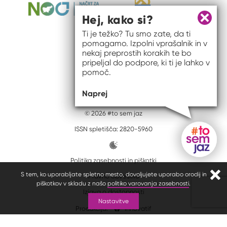
Hej, kako si?
Zapri 
Ti je težko? Tu smo zate, da ti
pomagamo. Izpolni vprašalnik in v
nekaj preprostih korakih te bo
pripeljal do podpore, ki ti je lahko v
pomoč.
Naprej
© 2026 #to sem jaz
ISSN spletišča: 2820-5960
Politika zasebnosti in piškotki
Gumb do
S tem, ko uporabljate spletno mesto, dovoljujete uporabo orodij in
Pravno obvestilo
Zapr
piškotkov v skladu z našo
politiko varovanja zasebnosti
.
Izjava o dostopnosti
Nastavitve
Produkcija:
Innovatif