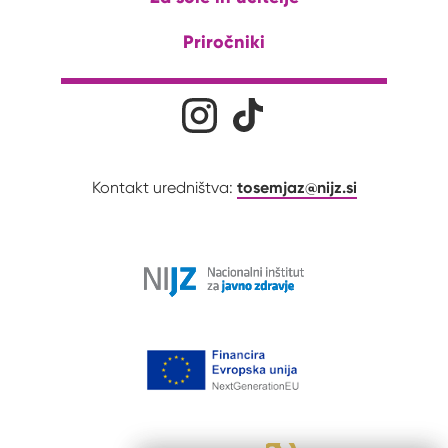
Priročniki
Družabna omrežja
Na naš Instagram profil
Na naš Tiktok profil
tosemjaz@nijz.si
Kontakt uredništva: