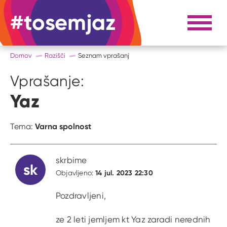
#tosemjaz
#to sem jaz
Razpri 
Domov
Razišči
Seznam vprašanj
Vprašanje:
Yaz
Varna spolnost
Tema:
skrbime
sk
14 jul. 2023 22:30
Objavljeno:
Pozdravljeni,
ze 2 leti jemljem kt Yaz zaradi nerednih