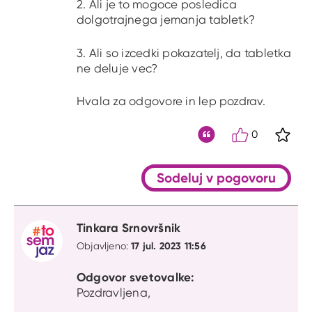
2. Ali je to mogoce posledica
dolgotrajnega jemanja tabletk?
3. Ali so izcedki pokazatelj, da tabletka
ne deluje vec?
Hvala za odgovore in lep pozdrav.
0
S kli
Citat
Sodeluj v pogovoru
Tinkara Srnovršnik
17 jul. 2023 11:56
Objavljeno:
Odgovor svetovalke:
Pozdravljena,