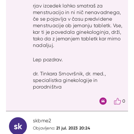
rjav izcedek lahko smatraš za
menstruacijo in ni nič nenavadnega,
če se pojavlja v času predvidene
menstruacije ob jemanju tabletk. Vse,
kar ti je povedala ginekologinja, drži,
tako da z jemanjem tabletk kar mirno
nadaljuj.
Lep pozdrav.
dr. Tinkara Srnovršnik, dr. med.,
specialistka ginekologije in
porodništva
0
Citat
skbme2
sk
21 jul. 2023 20:24
Objavljeno: