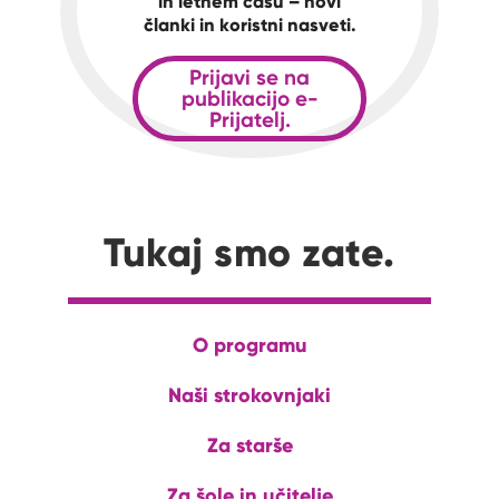
in letnem času – novi
članki in koristni nasveti.
Prijavi se na
publikacijo e-
Prijatelj.
Tukaj smo zate.
O programu
Naši strokovnjaki
Za starše
Za šole in učitelje