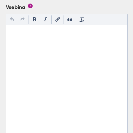
Vsebina
Gumb s pojasnilom, kaj mora uporabnik vpisat v