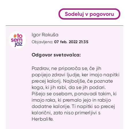
S kli
Citat
Sodeluj v pogovoru
Igor Rakuša
07 feb. 2022 21:35
Objavljeno:
Odgovor svetovalca:
Pozdrav, ne priporoča se, če jih
popijejo zdravi ljudje, ker imajo napitki
precej kalorij. Najboljše, če poznate
koga, ki jih rabi, da se jih podari.
Pišejo se osebam, ponavadi takim, ki
imajo raka, ki premalo jejo in rabijo
dodatne kalorije. Ti napitki so precej
kalorični, zato niso primerljivi s
Herbalife.