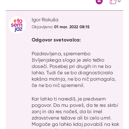
0
Citat
Igor Rakuša
01 mar. 2022 08:15
Objavljeno:
Odgovor svetovalca:
Pozdravljena, spremembo
življenjskega sloga je zelo težko
doseči. Posebej pri drugih in ne bo
lahko. Tudi če se bo diagnosticirala
kakšna motnja, ne bo nič pomagala,
če ne bo nič spremenil.
Kar lahko ti narediš, je predvsem
pogovor. Da mu poveš, da te res skrbi
zanj in da res nočeš, da bi imel
zdravstvene težave ali bi celo umrl.
Mogoče ga lahko kdaj povabiš na kak