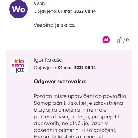
Wob
Wo
01 mar. 2022 08:14
Objavljeno:
Vsebina je skrita.
0
Citat
Igor Rakuša
01 mar. 2022 08:14
Objavljeno:
Odgovor svetovalca:
Pozdrav, niste upravičeni do povračila.
Samoplačniški so, ker je zdravstvena
blagajna omejena in ne more
plačevati vsega. Tega, po sprejetih
dogovorih, ne plačuje, razen v
posebnih primerih, ki so določeni.
Herbalife je slab kot produkt,