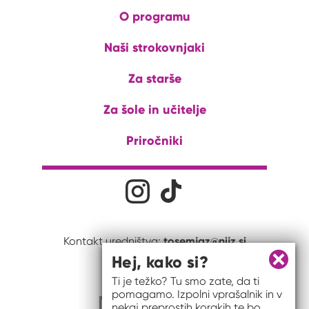
O programu
Naši strokovnjaki
Za starše
Za šole in učitelje
Priročniki
Družabna omrežja
Na naš Instagram profil
Na naš Tiktok profil
tosemjaz@nijz.si
Kontakt uredništva:
Hej, kako si?
Zapri 
Ti je težko? Tu smo zate, da ti
pomagamo. Izpolni vprašalnik in v
nekaj preprostih korakih te bo