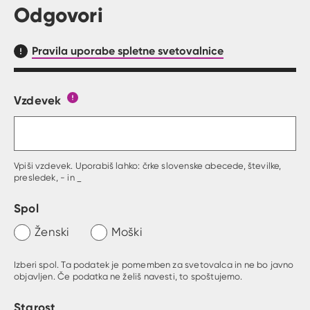
Odgovori
Pravila uporabe spletne svetovalnice
Vzdevek
Obrazec, kjer lahko zastaviš vprašanje
Gumb s pojasnilom, kaj mora uporabnik vpisat 
Vpiši vzdevek. Uporabiš lahko: črke slovenske abecede, številke,
presledek, - in _
Spol
Ženski
Moški
Izberi spol. Ta podatek je pomemben za svetovalca in ne bo javno
objavljen. Če podatka ne želiš navesti, to spoštujemo.
Starost