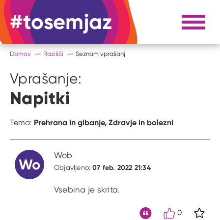
#tosemjaz
#to sem jaz
Razpri 
Domov
Razišči
Seznam vprašanj
Vprašanje:
Napitki
Prehrana in gibanje,
Zdravje in bolezni
Tema:
Wob
Wo
07 feb. 2022 21:34
Objavljeno:
Vsebina je skrita.
0