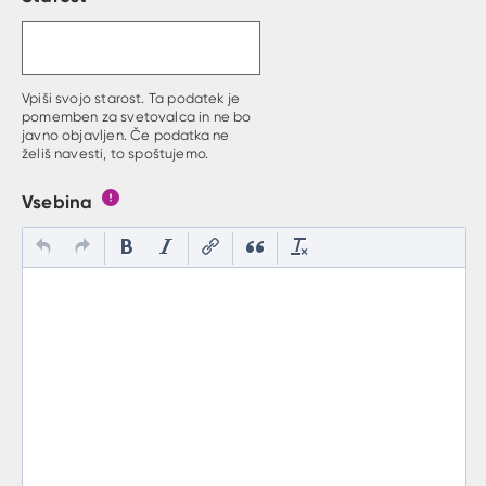
Vpiši svojo starost. Ta podatek je
pomemben za svetovalca in ne bo
javno objavljen. Če podatka ne
želiš navesti, to spoštujemo.
Vsebina
Gumb s pojasnilom, kaj mora uporabnik vpisat v