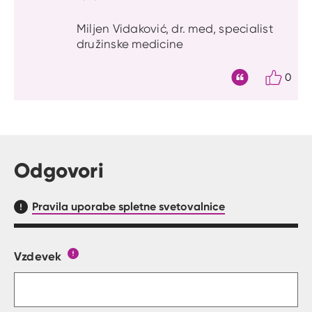
Miljen Vidaković, dr. med, specialist
družinske medicine
0
Citat
Odgovori
Pravila uporabe spletne svetovalnice
Vzdevek
Obrazec, kjer lahko zastaviš vprašanje
Gumb s pojasnilom, kaj mora uporabnik vpisat 