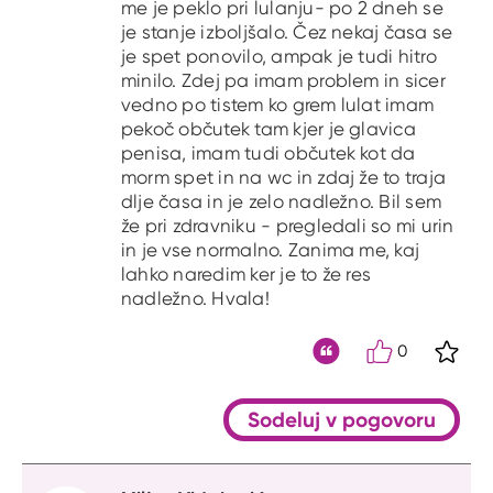
me je peklo pri lulanju- po 2 dneh se
je stanje izboljšalo. Čez nekaj časa se
je spet ponovilo, ampak je tudi hitro
minilo. Zdej pa imam problem in sicer
vedno po tistem ko grem lulat imam
pekoč občutek tam kjer je glavica
penisa, imam tudi občutek kot da
morm spet in na wc in zdaj že to traja
dlje časa in je zelo nadležno. Bil sem
že pri zdravniku - pregledali so mi urin
in je vse normalno. Zanima me, kaj
lahko naredim ker je to že res
nadležno. Hvala!
0
S kli
Citat
Sodeluj v pogovoru