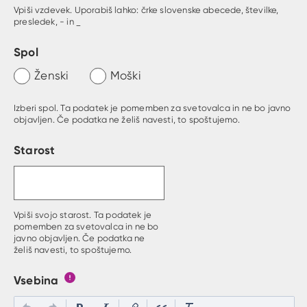
Vpiši vzdevek. Uporabiš lahko: črke slovenske abecede, številke,
presledek, - in _
Spol
Ženski
Moški
Izberi spol. Ta podatek je pomemben za svetovalca in ne bo javno
objavljen. Če podatka ne želiš navesti, to spoštujemo.
Starost
Vpiši svojo starost. Ta podatek je
pomemben za svetovalca in ne bo
javno objavljen. Če podatka ne
želiš navesti, to spoštujemo.
Vsebina
Gumb s pojasnilom, kaj mora uporabnik vpisat v