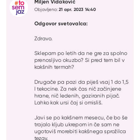
Miljen Vidaković
21 apr. 2023 14:40
Objavljeno:
Odgovor svetovalca:
Zdravo.
Sklepam po letih da ne gre za spolno
prenosljivo okuzbo? Si pred tem bil v
kakšnih termah?
Drugače pa pazi da piješ vsaj 1 do 1,5
l tekocine. Za nek čas nič začinjene
hrane, nič ledenih, gaziranih pijač.
Lahko kak ursi čaj si omisliš.
Javi se po kakšnem mesecu, če bo še
trajalo kljub ukrepom in če sam ne
ugotoviš morebiti kakšnega sprožilca
tezav.