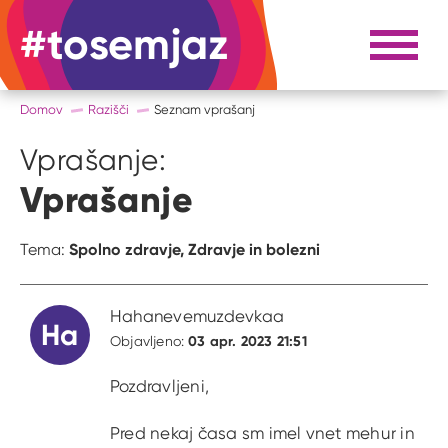
#tosemjaz
#to sem jaz
Razpri 
Domov
Razišči
Seznam vprašanj
Vprašanje:
Vprašanje
Spolno zdravje,
Zdravje in bolezni
Tema:
Hahanevemuzdevkaa
Ha
03 apr. 2023 21:51
Objavljeno:
Pozdravljeni,
Pred nekaj časa sm imel vnet mehur in