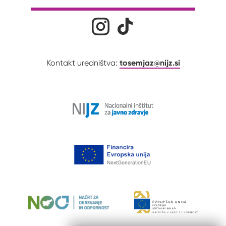
Družabna omrežja
Na naš Instagram profil
Na naš Tiktok profil
tosemjaz@nijz.si
Kontakt uredništva: