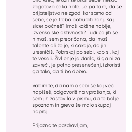
zagotovo čaka nate. Je pa tako, da se
prijateljstvo ne zgodi kar samo od
sebe, se je treba potruditi zanj. Kaj
sicer počneš? Imaš kakšne hobije,
izvenšolske aktivnosti? Tudi če jih še
nimaš, sem prepričana, da imaš
talente ali želje, ki čakajo, da jih
uresničiš. Pobrskaj po sebi, kdo si, kaj
te veseli. Življenje je darilo, ki ga ni za
zavreči, je polno presenečenj, izkoristi
ga tako, da ti bo dobro.
Vabim te, da nam o sebi še kaj več
napišeš, odgovoriš na vprašanja, ki
sem jih zastavila v pismu, da te bolje
spoznam in greva še malo skupaj
naprej.
Prijazno te pozdravljam,