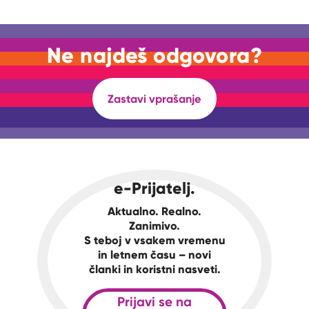
Ne najdeš odgovora?
Zastavi vprašanje
e-Prijatelj.
Aktualno. Realno.
Zanimivo.
S teboj v vsakem vremenu
in letnem času – novi
članki in koristni nasveti.
Prijavi se na