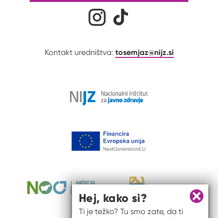
Družabna omrežja
Na naš Instagram profil
Na naš Tiktok profil
tosemjaz@nijz.si
Kontakt uredništva:
Hej, kako si?
Zapri 
Ti je težko? Tu smo zate, da ti