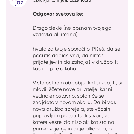
11 jan. 2023 10:30
Objavljeno:
Odgovor svetovalke:
Drago dekle (ne poznam tvojega
vzdevka ali imena),
hvala za tvoje sporočilo. Pišeš, da se
počutiš depresivna, da nimaš
prijateljev in da zahajaš v družbo, ki
kadi in pije alkohol.
V starostnem obdobju, kot si zdaj ti, si
mladi iščete nove prijatelje, kar ni
vedno enostavno, sploh če se
znajdete v novem okolju. Da bi vas
nova družba sprejela, ste včasih
pripravljeni početi tudi stvari, za
katere veste, da niso ok, kot sta na
primer kajenje in pitje alkohola, o