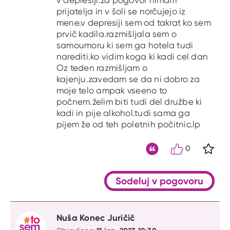
prijatelja in v šoli se norčujejo iz
mene.v depresiji sem od takrat ko sem
prvič kadila.razmišljala sem o
samoumoru ki sem ga hotela tudi
narediti.ko vidim koga ki kadi cel dan
Oz teden razmišljam o
kajenju.zavedam se da ni dobro za
moje telo ampak vseeno to
počnem.želim biti tudi del družbe ki
kadi in pije alkohol.tudi sama ga
pijem že od teh poletnih počitnic.lp
0
S kli
Citat
Sodeluj v pogovoru
Nuša Konec Juričič