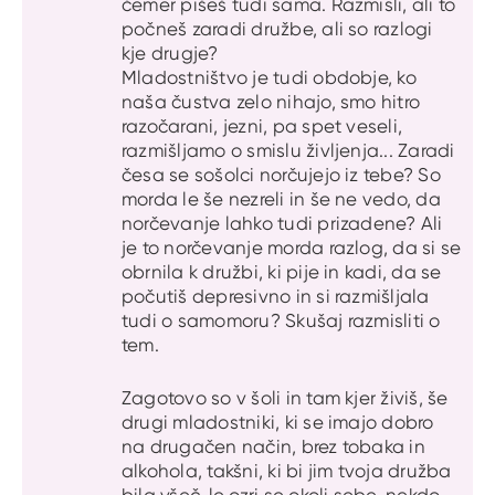
čemer pišeš tudi sama. Razmisli, ali to
počneš zaradi družbe, ali so razlogi
kje drugje?
Mladostništvo je tudi obdobje, ko
naša čustva zelo nihajo, smo hitro
razočarani, jezni, pa spet veseli,
razmišljamo o smislu življenja... Zaradi
česa se sošolci norčujejo iz tebe? So
morda le še nezreli in še ne vedo, da
norčevanje lahko tudi prizadene? Ali
je to norčevanje morda razlog, da si se
obrnila k družbi, ki pije in kadi, da se
počutiš depresivno in si razmišljala
tudi o samomoru? Skušaj razmisliti o
tem.
Zagotovo so v šoli in tam kjer živiš, še
drugi mladostniki, ki se imajo dobro
na drugačen način, brez tobaka in
alkohola, takšni, ki bi jim tvoja družba
bila všeč, le ozri se okoli sebe, nekdo