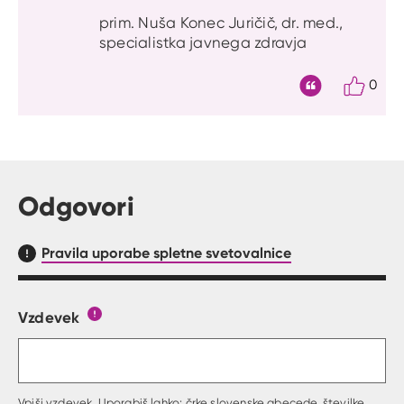
prim. Nuša Konec Juričič, dr. med.,
specialistka javnega zdravja
0
Citat
Odgovori
Pravila uporabe spletne svetovalnice
Vzdevek
Obrazec, kjer lahko zastaviš vprašanje
Gumb s pojasnilom, kaj mora uporabnik vpisat 
Vpiši vzdevek. Uporabiš lahko: črke slovenske abecede, številke,