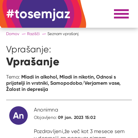
#tosemjaz
#to sem jaz
Razpri 
Domov
Razišči
Seznam vprašanj
Vprašanje:
Vprašanje
Mladi in alkohol,
Mladi in nikotin,
Odnosi s
Tema:
prijatelji in vrstniki,
Samopodoba/Verjamem vase,
Žalost in depresija
Anonimna
An
09 jan. 2023 15:02
Objavljeno:
Pozdravljeni,že več kot 3 mesece sem
v depresiji.za pogovor nimam