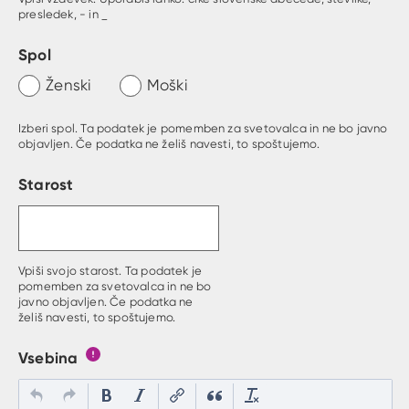
presledek, - in _
Spol
Ženski
Moški
Izberi spol. Ta podatek je pomemben za svetovalca in ne bo javno
objavljen. Če podatka ne želiš navesti, to spoštujemo.
Starost
Vpiši svojo starost. Ta podatek je
pomemben za svetovalca in ne bo
javno objavljen. Če podatka ne
želiš navesti, to spoštujemo.
Vsebina
Gumb s pojasnilom, kaj mora uporabnik vpisat v