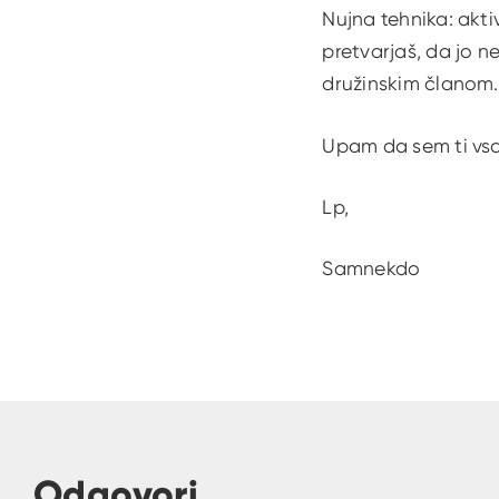
Nujna tehnika: aktiv
pretvarjaš, da jo n
družinskim članom. 
Upam da sem ti vsa
Lp,
Samnekdo
Odgovori