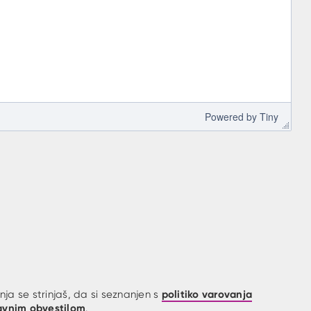
 Powered by 
Tiny
politiko varovanja
ja se strinjaš, da si seznanjen s
avnim obvestilom
.