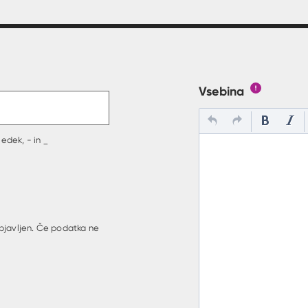
t v polje
Vsebina
Gumb s poj
edek, - in _
bjavljen. Če podatka ne