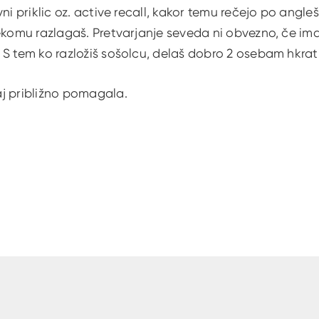
ni priklic oz. active recall, kakor temu rečejo po angle
ekomu razlagaš. Pretvarjanje seveda ni obvezno, če ima
S tem ko razložiš sošolcu, delaš dobro 2 osebam hkrati
j približno pomagala.