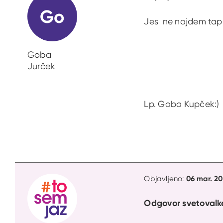
Go
Jes ne najdem tapr
Goba
Jurček
Lp. Goba Kupček:)
06 mar. 20
Objavljeno:
Odgovor svetovalk