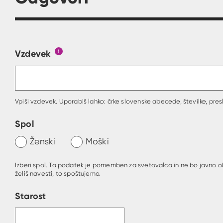
Vzdevek
Obrazec, kjer lahko zastaviš vprašanje
Gumb s pojasnilom, kaj mora uporabnik vpisa
Vpiši vzdevek. Uporabiš lahko: črke slovenske abecede, številke, presl
Spol
Ženski
Moški
Izberi spol. Ta podatek je pomemben za svetovalca in ne bo javno o
želiš navesti, to spoštujemo.
Starost