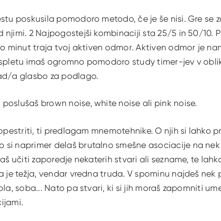
stu poskusila pomodoro metodo, če je še nisi. Gre se za
njimi. 2 Najpogostejši kombinaciji sta 25/5 in 50/10. P
ko minut traja tvoj aktiven odmor. Aktiven odmor je na
 spletu imaš ogromno pomodoro study timer-jev v obliki
ad/a glasbo za podlago.
oslušaš brown noise, white noise ali pink noise.
popestriti, ti predlagam mnemotehnike. O njih si lahko pr
si naprimer delaš brutalno smešne asociacije na nek p
raš učiti zaporedje nekaterih stvari ali sezname, te la
a je težja, vendar vredna truda. V spominu najdeš nek pr
ola, soba... Nato pa stvari, ki si jih moraš zapomniti um
ijami.