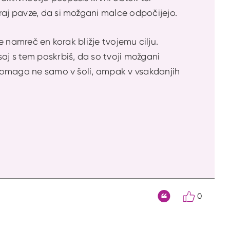
raj pavze, da si možgani malce odpočijejo.
 je namreč en korak bližje tvojemu cilju.
aj s tem poskrbiš, da so tvoji možgani
i pomaga ne samo v šoli, ampak v vsakdanjih
0
Citat