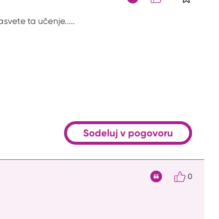
S klikom 
Citat
vete ta učenje.....
Sodeluj v pogovoru
0
Citat