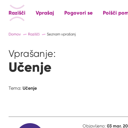
Razišči
Vprašaj
Pogovori se
Poišči po
Domov
Razišči
Seznam vprašanj
Vprašanje:
Učenje
Učenje
Tema:
03 mar. 20
Objavljeno: