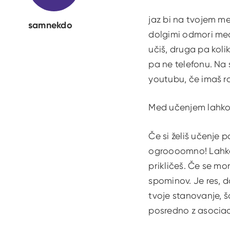
jaz bi na tvojem me
samnekdo
dolgimi odmori med 
učiš, druga pa koli
pa ne telefonu. Na
youtubu, če imaš r
Med učenjem lahko p
Če si želiš učenje 
ogroooomno! Lahko 
prikličeš. Če se mo
spominov. Je res, d
tvoje stanovanje, š
posredno z asociac