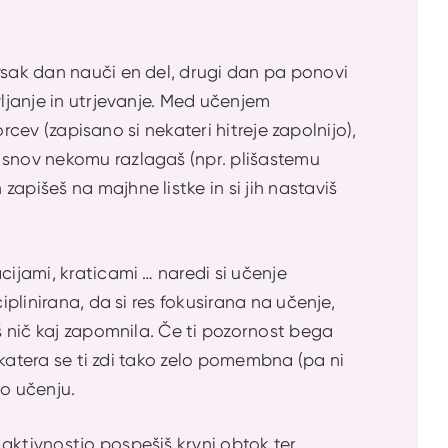
vsak dan nauči en del, drugi dan pa ponovi
vljanje in utrjevanje. Med učenjem
orcev (zapisano si nekateri hitreje zapolnijo),
 snov nekomu razlagaš (npr. plišastemu
apišeš na majhne listke in si jih nastaviš
cijami, kraticami … naredi si učenje
iplinirana, da si res fokusirana na učenje,
oš nič kaj zapomnila. Če ti pozornost bega
, katera se ti zdi tako zelo pomembna (pa ni
 po učenju.
aktivnostjo pospešiš krvni obtok ter