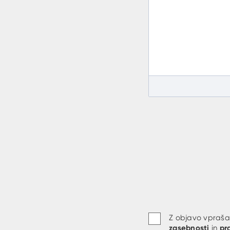
Z objavo vprašan
zasebnosti
pr
in