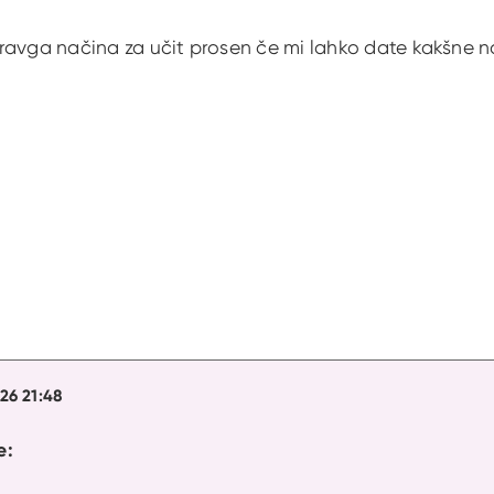
avga načina za učit prosen če mi lahko date kakšne nas
26 21:48
e: