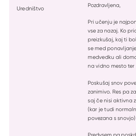
Pozdravljena,
Uredništvo
Pri učenju je najpo
vse za nazaj. Ko pr
preizkušaj, kaj ti b
se med ponavljanje
medvedku ali domači
na vidno mesto ter
Poskušaj snov povez
zanimivo. Res pa za 
saj če nisi aktivna
(kar je tudi normaln
povezana s snovjo), 
Predvsem pa poskrbi