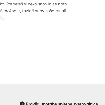
ško. Prebereš si neko snov in se nato
š možnost, razloži snov sošolcu ali
!(;
Pravila uporabe spletne svetovalnice