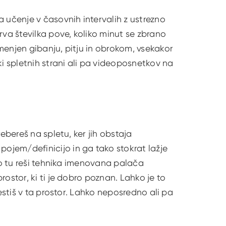
 učenje v časovnih intervalih z ustrezno
rva številka pove, koliko minut se zbrano
menjen gibanju, pitju in obrokom, vsekakor
 spletnih strani ali pa videoposnetkov na
ebereš na spletu, ker jih obstaja
ojem/definicijo in ga tako stokrat lažje
hko tu reši tehnika imenovana palača
ostor, ki ti je dobro poznan. Lahko je to
estiš v ta prostor. Lahko neposredno ali pa