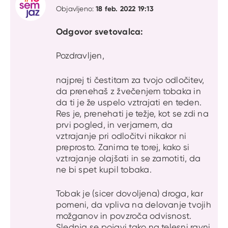
18 feb. 2022 19:13
Objavljeno:
Odgovor svetovalca:
Pozdravljen,
najprej ti čestitam za tvojo odločitev,
da prenehaš z žvečenjem tobaka in
da ti je že uspelo vztrajati en teden.
Res je, prenehati je težje, kot se zdi na
prvi pogled, in verjamem, da
vztrajanje pri odločitvi nikakor ni
preprosto. Zanima te torej, kako si
vztrajanje olajšati in se zamotiti, da
ne bi spet kupil tobaka.
Tobak je (sicer dovoljena) droga, kar
pomeni, da vpliva na delovanje tvojih
možganov in povzroča odvisnost.
Slednja se pojavi tako na telesni ravni