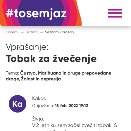
#tosemjaz
#to sem jaz
Razpri 
Domov
Razišči
Seznam vprašanj
Vprašanje:
Tobak za žvečenje
Čustva,
Marihuana in druge prepovedane
Tema:
droge,
Žalost in depresija
Kakoo
Ka
18 feb. 2022 19:12
Objavljeno:
Živjo,
V 2 letniku sem začel zvečiti tobak. S