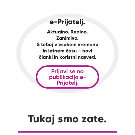
e-Prijatelj.
Aktualno. Realno.
Zanimivo.
S teboj v vsakem vremenu
in letnem času – novi
članki in koristni nasveti.
Prijavi se na
publikacijo e-
Prijatelj.
Tukaj smo zate.