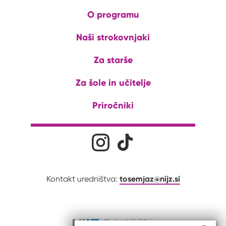
O programu
Naši strokovnjaki
Za starše
Za šole in učitelje
Priročniki
Družabna omrežja
Na naš Instagram profil
Na naš Tiktok profil
tosemjaz@nijz.si
Kontakt uredništva: