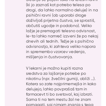
(ki jo zaznaš kot potrebo telesa po
drogi, da lahko normalno deluje) in na
psihični ravni (ob uporabi droge
doživljaš prijetna čustva, se sprostiš,
občutiš ugodje in podobno). Veliko
lažje je premagati telesno odvisnost,
le-ta lahko namreč izzveni že po nekaj
dnevih ali tednih. Težje je s psihično
odvisnostjo, ki zahteva veliko napora
in spremembo vzorcev vedenja,
mišljenja in čustvovanja.
V lekarni je možno kupiti razna
sredstva za lajšanje potrebe po
nikotinu (npr. žvečilni gumiji, obliži …).
Katera so zate najprimernejša in kako
delujejo, lahko povprašaš tam in
farmacevt ti bo svetoval, kaj izbrati.
Sama ti na tem mestu žal ne znam
pomagati, saj nimam znanja s tega