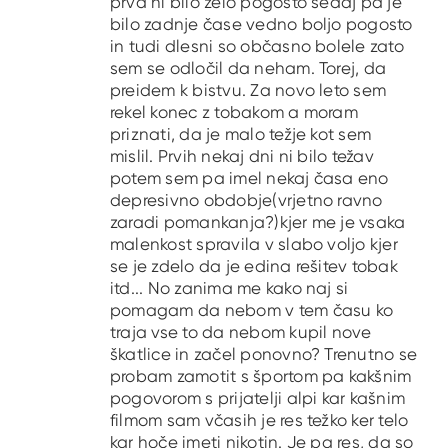
prva ni bilo zelo pogosto sedaj pa je
bilo zadnje čase vedno boljo pogosto
in tudi dlesni so občasno bolele zato
sem se odločil da neham. Torej, da
preidem k bistvu. Za novo leto sem
rekel konec z tobakom a moram
priznati, da je malo težje kot sem
mislil. Prvih nekaj dni ni bilo težav
potem sem pa imel nekaj časa eno
depresivno obdobje(vrjetno ravno
zaradi pomankanja?)kjer me je vsaka
malenkost spravila v slabo voljo kjer
se je zdelo da je edina rešitev tobak
itd... No zanima me kako naj si
pomagam da nebom v tem času ko
traja vse to da nebom kupil nove
škatlice in začel ponovno? Trenutno se
probam zamotit s športom pa kakšnim
pogovorom s prijatelji alpi kar kašnim
filmom sam včasih je res težko ker telo
kar hoče imeti nikotin. Je pa res, da so