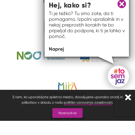
Hej, kako si?
Zapri 
Ti je težko? Tu smo zate, da ti
pomagamo. Izpolni vprašalnik in v
nekaj preprostih korakih te bo
pripeljal do podpore, ki ti je lahko v
pomoč.
Naprej
Gumb do
S tem, ko uporabljate spletno mesto, dovoljujete uporabo orodij in
Zapr
piškotkov v skladu z našo
politiko varovanja zasebnosti
.
Nastavitve
© 2026 #to sem jaz
ISSN spletišča: 2820-5960