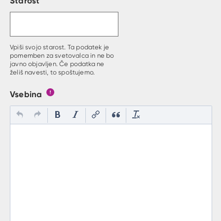
Starost
Vpiši svojo starost. Ta podatek je
pomemben za svetovalca in ne bo
javno objavljen. Če podatka ne
želiš navesti, to spoštujemo.
Vsebina
Gumb s pojasnilom, kaj mora uporabnik vpisat v