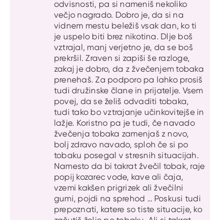
odvisnosti, pa si nameniš nekoliko
večjo nagrado. Dobro je, da si na
vidnem mestu beležiš vsak dan, ko ti
je uspelo biti brez nikotina. Dlje boš
vztrajal, manj verjetno je, da se boš
prekršil. Zraven si zapiši še razloge,
zakaj je dobro, da z žvečenjem tobaka
prenehaš. Za podporo pa lahko prosiš
tudi družinske člane in prijatelje. Vsem
povej, da se želiš odvaditi tobaka,
tudi tako bo vztrajanje učinkovitejše in
lažje. Koristno pa je tudi, če navado
žvečenja tobaka zamenjaš z novo,
bolj zdravo navado, sploh če si po
tobaku posegal v stresnih situacijah.
Namesto da bi takrat žvečil tobak, raje
popij kozarec vode, kave ali čaja,
vzemi kakšen prigrizek ali žvečilni
gumi, pojdi na sprehod … Poskusi tudi
prepoznati, katere so tiste situacije, ko
začutiš željo po tobaku. Ali si takrat