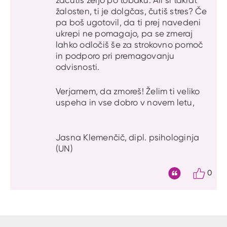
žalosten, ti je dolgčas, čutiš stres? Če
pa boš ugotovil, da ti prej navedeni
ukrepi ne pomagajo, pa se zmeraj
lahko odločiš še za strokovno pomoč
in podporo pri premagovanju
odvisnosti.
Verjamem, da zmoreš! Želim ti veliko
uspeha in vse dobro v novem letu,
Jasna Klemenčič, dipl. psihologinja
(UN)
0
Citat