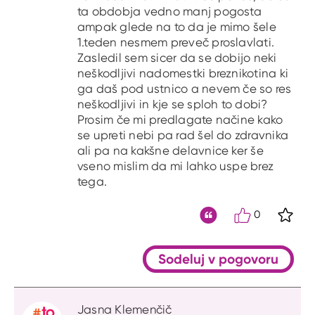
ta obdobja vedno manj pogosta
ampak glede na to da je mimo šele
1.teden nesmem preveč proslavlati.
Zasledil sem sicer da se dobijo neki
neškodljivi nadomestki breznikotina ki
ga daš pod ustnico a nevem če so res
neškodljivi in kje se sploh to dobi?
Prosim če mi predlagate načine kako
se upreti nebi pa rad šel do zdravnika
ali pa na kakšne delavnice ker še
vseno mislim da mi lahko uspe brez
tega.
0
S kli
Citat
Sodeluj v pogovoru
Jasna Klemenčič