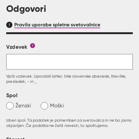
Odgovori
Pravila uporabe spletne svetovalnice
Vzdevek
Obrazec, kjer lahko zastaviš vprašanje
Gumb s pojasnilom, kaj mora uporabnik vpisat 
Vpiši vzdevek. Uporabiš lahko: črke slovenske abecede, številke,
presledek, - in _
Spol
Ženski
Moški
Izberi spol. Ta podatek je pomemben za svetovalca in ne bo javno
objavljen. Če podatka ne želiš navesti, to spoštujemo.