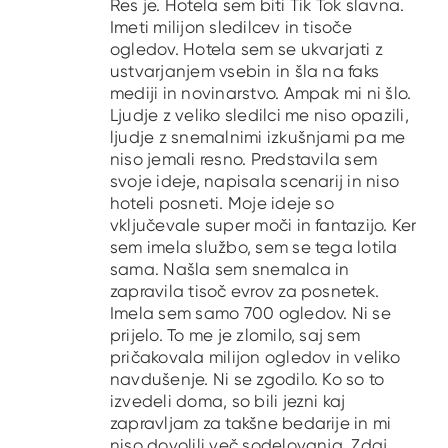
Res je. Hotela sem biti Tik Tok slavna.
Imeti milijon sledilcev in tisoče
ogledov. Hotela sem se ukvarjati z
ustvarjanjem vsebin in šla na faks
mediji in novinarstvo. Ampak mi ni šlo.
Ljudje z veliko sledilci me niso opazili,
ljudje z snemalnimi izkušnjami pa me
niso jemali resno. Predstavila sem
svoje ideje, napisala scenarij in niso
hoteli posneti. Moje ideje so
vključevale super moči in fantazijo. Ker
sem imela službo, sem se tega lotila
sama. Našla sem snemalca in
zapravila tisoč evrov za posnetek.
Imela sem samo 700 ogledov. Ni se
prijelo. To me je zlomilo, saj sem
pričakovala milijon ogledov in veliko
navdušenje. Ni se zgodilo. Ko so to
izvedeli doma, so bili jezni kaj
zapravljam za takšne bedarije in mi
niso dovolili več sodelovanja. Zdaj