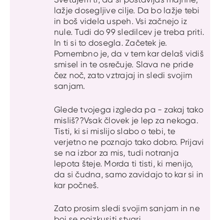
lažje dosegljive cilje. Da bo lažje tebi
in boš videla uspeh. Vsi začnejo iz
nule. Tudi do 99 sledilcev je treba priti.
In ti si to dosegla. Začetek je.
Pomembno je, da v tem kar delaš vidiš
smisel in te osrečuje. Slava ne pride
čez noč, zato vztrajaj in sledi svojim
sanjam.
Glede tvojega izgleda pa - zakaj tako
misliš??Vsak človek je lep za nekoga.
Tisti, ki si mislijo slabo o tebi, te
verjetno ne poznajo tako dobro. Prijavi
se na izbor za mis, tudi notranja
lepota šteje. Morda ti tisti, ki menijo,
da si čudna, samo zavidajo to kar si in
kar počneš.
Zato prosim sledi svojim sanjam in ne
boj se poizkusiti stvari.