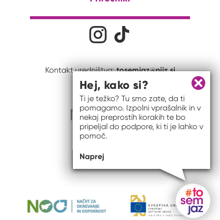
Družabna omrežja
Na naš Instagram profil
Na naš Tiktok profil
tosemjaz@nijz.si
Kontakt uredništva:
Hej, kako si?
Zapri 
Ti je težko? Tu smo zate, da ti
pomagamo. Izpolni vprašalnik in v
nekaj preprostih korakih te bo
pripeljal do podpore, ki ti je lahko v
pomoč.
Naprej