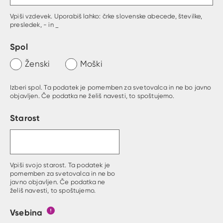
Vpiši vzdevek. Uporabiš lahko: črke slovenske abecede, številke,
presledek, - in _
Spol
Ženski
Moški
Izberi spol. Ta podatek je pomemben za svetovalca in ne bo javno
objavljen. Če podatka ne želiš navesti, to spoštujemo.
Starost
Vpiši svojo starost. Ta podatek je
pomemben za svetovalca in ne bo
javno objavljen. Če podatka ne
želiš navesti, to spoštujemo.
Vsebina
Gumb s pojasnilom, kaj mora uporabnik vpisat v