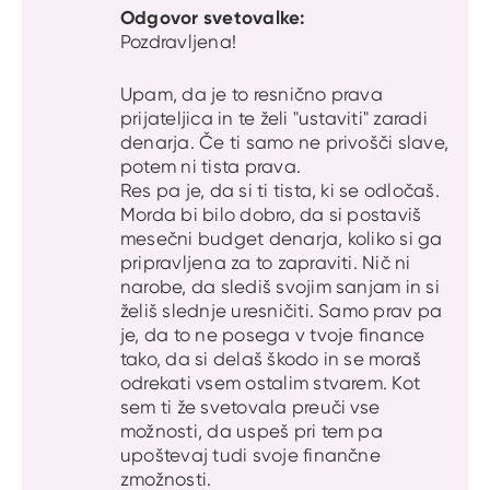
Odgovor svetovalke:
Pozdravljena!
Upam, da je to resnično prava
prijateljica in te želi "ustaviti" zaradi
denarja. Če ti samo ne privošči slave,
potem ni tista prava.
Res pa je, da si ti tista, ki se odločaš.
Morda bi bilo dobro, da si postaviš
mesečni budget denarja, koliko si ga
pripravljena za to zapraviti. Nič ni
narobe, da slediš svojim sanjam in si
želiš slednje uresničiti. Samo prav pa
je, da to ne posega v tvoje finance
tako, da si delaš škodo in se moraš
odrekati vsem ostalim stvarem. Kot
sem ti že svetovala preuči vse
možnosti, da uspeš pri tem pa
upoštevaj tudi svoje finančne
zmožnosti.