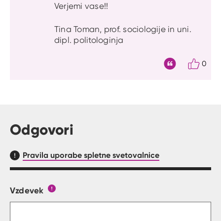
Verjemi vase!!
Tina Toman, prof. sociologije in uni.
dipl. politologinja
0
Citat
Odgovori
Pravila uporabe spletne svetovalnice
Vzdevek
Obrazec, kjer lahko zastaviš vprašanje
Gumb s pojasnilom, kaj mora uporabnik vpisat 