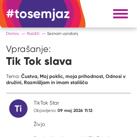
#tosemjaz
#to sem jaz
Razpri 
Domov
Razišči
Seznam vprašanj
Vprašanje:
Tik Tok slava
Čustva,
Moj poklic, moja prihodnost,
Odnosi v
Tema:
družini,
Razmišljam in imam stališča
TikTok Star
Ti
09 maj 2026 11:12
Objavljeno:
Živjo