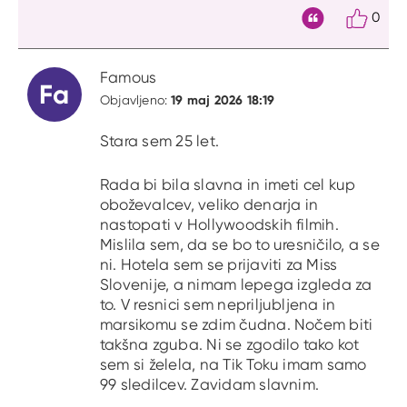
0
Citat
Famous
Fa
19 maj 2026 18:19
Objavljeno:
Stara sem 25 let.
Rada bi bila slavna in imeti cel kup
oboževalcev, veliko denarja in
nastopati v Hollywoodskih filmih.
Mislila sem, da se bo to uresničilo, a se
ni. Hotela sem se prijaviti za Miss
Slovenije, a nimam lepega izgleda za
to. V resnici sem nepriljubljena in
marsikomu se zdim čudna. Nočem biti
takšna zguba. Ni se zgodilo tako kot
sem si želela, na Tik Toku imam samo
99 sledilcev. Zavidam slavnim.