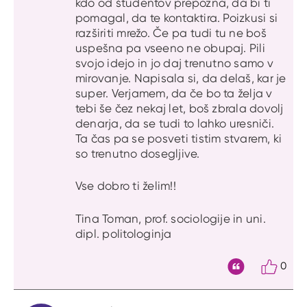
kdo od študentov prepozna, da bi ti
pomagal, da te kontaktira. Poizkusi si
razširiti mrežo. Če pa tudi tu ne boš
uspešna pa vseeno ne obupaj. Pili
svojo idejo in jo daj trenutno samo v
mirovanje. Napisala si, da delaš, kar je
super. Verjamem, da če bo ta želja v
tebi še čez nekaj let, boš zbrala dovolj
denarja, da se tudi to lahko uresniči.
Ta čas pa se posveti tistim stvarem, ki
so trenutno dosegljive.
Vse dobro ti želim!!
Tina Toman, prof. sociologije in uni.
dipl. politologinja
0
Citat