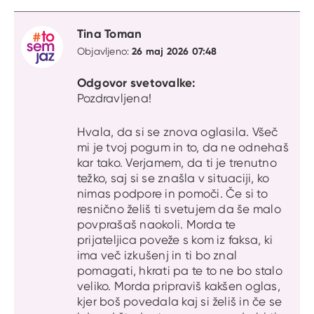
Citat
Tina Toman
26 maj 2026 07:48
Objavljeno:
Odgovor svetovalke:
Pozdravljena!
Hvala, da si se znova oglasila. Všeč
mi je tvoj pogum in to, da ne odnehaš
kar tako. Verjamem, da ti je trenutno
težko, saj si se znašla v situaciji, ko
nimas podpore in pomoči. Če si to
resnično želiš ti svetujem da še malo
povprašaš naokoli. Morda te
prijateljica poveže s kom iz faksa, ki
ima več izkušenj in ti bo znal
pomagati, hkrati pa te to ne bo stalo
veliko. Morda pripraviš kakšen oglas,
kjer boš povedala kaj si želiš in če se