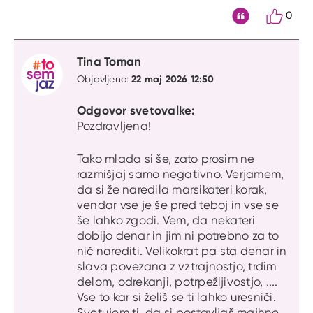
0
Citat
Tina Toman
22 maj 2026 12:50
Objavljeno:
Odgovor svetovalke:
Pozdravljena!
Tako mlada si še, zato prosim ne
razmišjaj samo negativno. Verjamem,
da si že naredila marsikateri korak,
vendar vse je še pred teboj in vse se
še lahko zgodi. Vem, da nekateri
dobijo denar in jim ni potrebno za to
nič narediti. Velikokrat pa sta denar in
slava povezana z vztrajnostjo, trdim
delom, odrekanji, potrpežljivostjo, ....
Vse to kar si želiš se ti lahko uresniči.
Svetujem ti, da si postavljaš majhne,