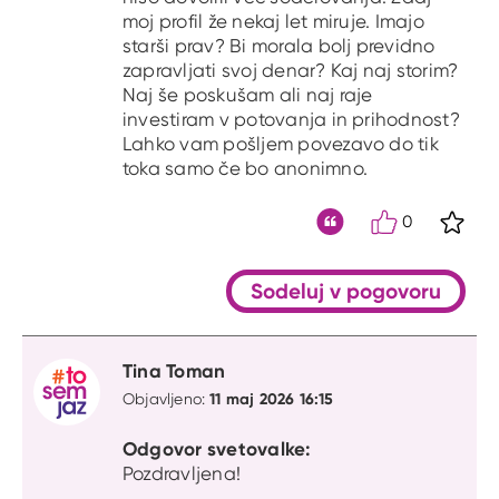
moj profil že nekaj let miruje. Imajo
starši prav? Bi morala bolj previdno
zapravljati svoj denar? Kaj naj storim?
Naj še poskušam ali naj raje
investiram v potovanja in prihodnost?
Lahko vam pošljem povezavo do tik
toka samo če bo anonimno.
0
S kli
Citat
Sodeluj v pogovoru
Tina Toman
11 maj 2026 16:15
Objavljeno:
Odgovor svetovalke:
Pozdravljena!