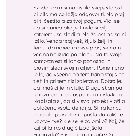
Škoda, da nisi napisala svoje starosti,
bi bilo malce lažje odgovoriti. Najprej
bi ti čestitala za tvoj pogum. Vidi se,
da si punca akcije. Imela si cilj,
kateremu so sledila. Na žalost pa se ni
izšlo. Vendar saj veš, kljub želji in
temu, da naredimo vse prav, se nam
vedno ne izide po planu. Na to svojo
samozavest si lahko ponosna in
prosim sledi svojim ciljem. Pomembno
je le, da vseeno ob tem trdno stojiš na
tleh in pri tem nisi zaletava. Dobro je,
da imaš cilje in vizijo. Druga stran pa
je razmerje med uspehom in vložkom.
Napisala si, da si v svoj projekt vložila
določeno vsoto denarja. Si na koncu
naredila povzetek in prišla do kakšne
ugotovitve? Kje se je zalomilo? Kaj, če
kaj bi lahko drugič izboljšala.
Popravila? Pristopila drugače? Si