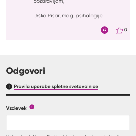
pozdravljam,
Urška Pisar, mag. psihologije
0
Citat
Odgovori
Pravila uporabe spletne svetovalnice
Vzdevek
Obrazec, kjer lahko zastaviš vprašanje
Gumb s pojasnilom, kaj mora uporabnik vpisat 