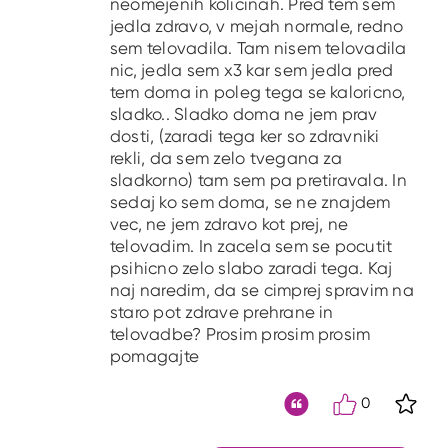
neomejenih kolicinah. Pred tem sem
jedla zdravo, v mejah normale, redno
sem telovadila. Tam nisem telovadila
nic, jedla sem x3 kar sem jedla pred
tem doma in poleg tega se kaloricno,
sladko.. Sladko doma ne jem prav
dosti, (zaradi tega ker so zdravniki
rekli, da sem zelo tvegana za
sladkorno) tam sem pa pretiravala. In
sedaj ko sem doma, se ne znajdem
vec, ne jem zdravo kot prej, ne
telovadim. In zacela sem se pocutit
psihicno zelo slabo zaradi tega. Kaj
naj naredim, da se cimprej spravim na
staro pot zdrave prehrane in
telovadbe? Prosim prosim prosim
pomagajte
0
S kli
Citat