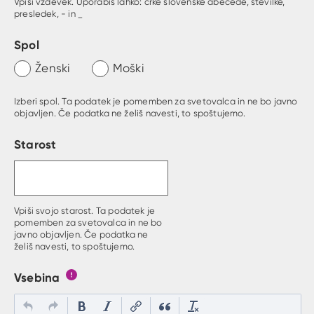
Vpiši vzdevek. Uporabiš lahko: črke slovenske abecede, številke,
presledek, - in _
Spol
Ženski
Moški
Izberi spol. Ta podatek je pomemben za svetovalca in ne bo javno
objavljen. Če podatka ne želiš navesti, to spoštujemo.
Starost
Vpiši svojo starost. Ta podatek je
pomemben za svetovalca in ne bo
javno objavljen. Če podatka ne
želiš navesti, to spoštujemo.
Vsebina
Gumb s pojasnilom, kaj mora uporabnik vpisat v