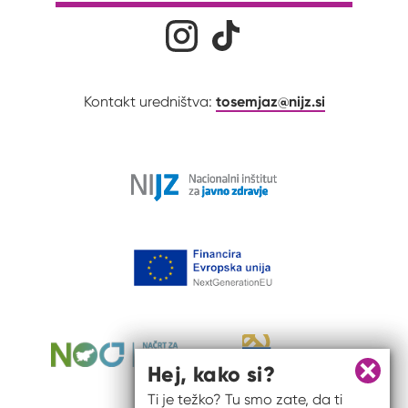
Družabna omrežja
Na naš Instagram profil
Na naš Tiktok profil
tosemjaz@nijz.si
Kontakt uredništva:
Hej, kako si?
Zapri 
Ti je težko? Tu smo zate, da ti