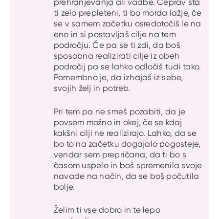
prehranjevanja ali vadbe. Čeprav sta
ti zelo prepleteni, ti bo morda lažje, če
se v samem začetku osredotočiš le na
eno in si postavljaš cilje na tem
področju. Če pa se ti zdi, da boš
sposobna realizirati cilje iz obeh
področij pa se lahko odločiš tudi tako.
Pomembno je, da izhajaš iz sebe,
svojih želj in potreb.
Pri tem pa ne smeš pozabiti, da je
povsem možno in okej, če se kdaj
kakšni cilji ne realizirajo. Lahko, da se
bo to na začetku dogajalo pogosteje,
vendar sem prepričana, da ti bo s
časom uspelo in boš spremenila svoje
navade na način, da se boš počutila
bolje.
Želim ti vse dobro in te lepo