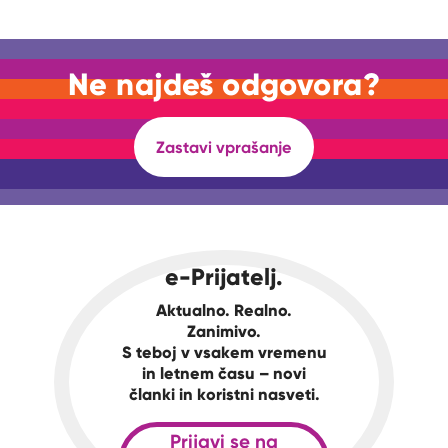
Ne najdeš odgovora?
Zastavi vprašanje
e-Prijatelj.
Aktualno. Realno.
Zanimivo.
S teboj v vsakem vremenu
in letnem času – novi
članki in koristni nasveti.
Prijavi se na