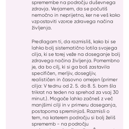
spremembe na področju duševnega
zdravja. Verjamem, da se počutiš
nemočno in neprijetno, ker ne veš kako
vzpostaviti vzorce zdravega načina
življenja.
Predlagam ti, da razmisliš, kako bi se
lahko bolj sistematično lotila svojega
cilja, ki se torej veže na doseganje bolj
zdravega načina življenja. Pomembno
je, da bo cilj, ki si ga boš zastavila
specifičen, merljiv, dosegljiv,
realističen in časovno omejen (primer
cilja: V tednu od 2. 5. do 8. 5. bom šla
trikrat na teden na sprehod za vsaj 30
minut.). Mogoče lahko začneš z več
manjšimi cilji in v primeru doseganja,
postopoma spreminjaš. Razmisli o
tem, na katerem področju si bolj želiš
sprememb - na področju