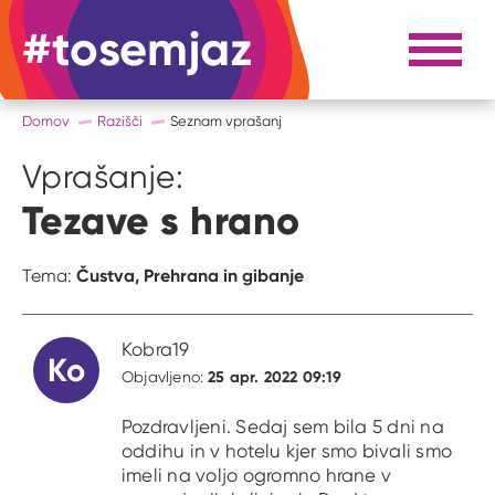
#tosemjaz
#to sem jaz
Razpri 
Domov
Razišči
Seznam vprašanj
Vprašanje:
Tezave s hrano
Čustva,
Prehrana in gibanje
Tema:
Kobra19
Ko
25 apr. 2022 09:19
Objavljeno:
Pozdravljeni. Sedaj sem bila 5 dni na
oddihu in v hotelu kjer smo bivali smo
imeli na voljo ogromno hrane v