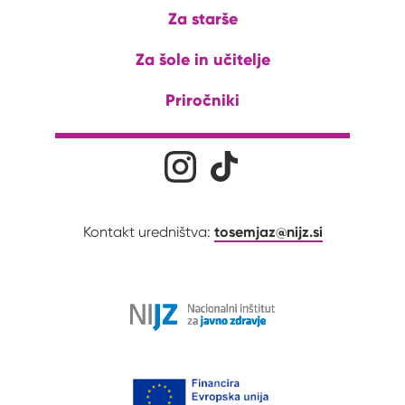
Za starše
Za šole in učitelje
Priročniki
Družabna omrežja
Na naš Instagram profil
Na naš Tiktok profil
tosemjaz@nijz.si
Kontakt uredništva: