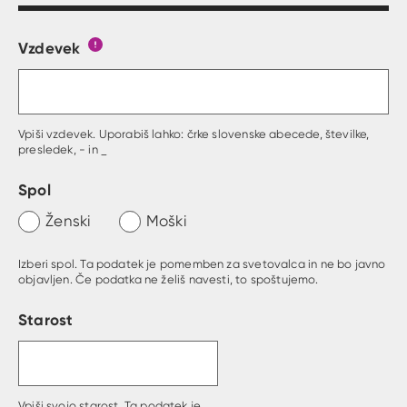
Vzdevek
Obrazec, kjer lahko zastaviš vprašanje
Gumb s pojasnilom, kaj mora uporabnik vpisat 
Vpiši vzdevek. Uporabiš lahko: črke slovenske abecede, številke,
presledek, - in _
Spol
Ženski
Moški
Izberi spol. Ta podatek je pomemben za svetovalca in ne bo javno
objavljen. Če podatka ne želiš navesti, to spoštujemo.
Starost
Vpiši svojo starost. Ta podatek je