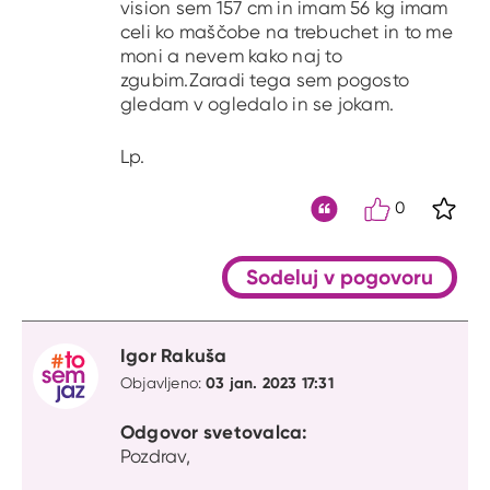
vision sem 157 cm in imam 56 kg imam
celi ko maščobe na trebuchet in to me
moni a nevem kako naj to
zgubim.Zaradi tega sem pogosto
gledam v ogledalo in se jokam.
Lp.
0
S kli
Citat
Sodeluj v pogovoru
Igor Rakuša
03 jan. 2023 17:31
Objavljeno:
Odgovor svetovalca:
Pozdrav,