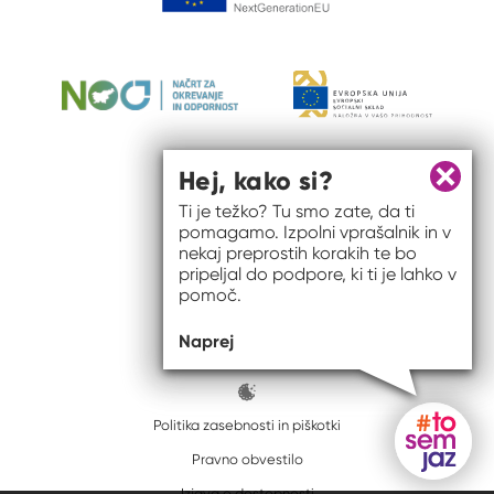
Hej, kako si?
Zapri 
Ti je težko? Tu smo zate, da ti
pomagamo. Izpolni vprašalnik in v
nekaj preprostih korakih te bo
pripeljal do podpore, ki ti je lahko v
pomoč.
© 2026 #to sem jaz
Naprej
ISSN spletišča: 2820-5960
Politika zasebnosti in piškotki
Pravno obvestilo
Gumb do
Izjava o dostopnosti