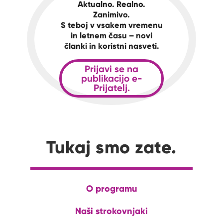
Aktualno. Realno.
Zanimivo.
S teboj v vsakem vremenu
in letnem času – novi
članki in koristni nasveti.
Prijavi se na
publikacijo e-
Prijatelj.
Tukaj smo zate.
O programu
Naši strokovnjaki