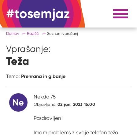
#tosemjaz
#to sem jaz
Razpri 
Domov
Razišči
Seznam vprašanj
Vprašanje:
Teža
Prehrana in gibanje
Tema:
Nekdo 75
Ne
02 jan. 2023 15:00
Objavljeno:
Pozdravljeni
Imam problems z svoje telefon težo