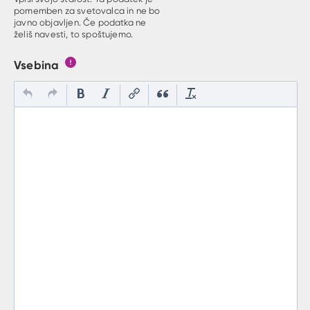
pomemben za svetovalca in ne bo
javno objavljen. Če podatka ne
želiš navesti, to spoštujemo.
Vsebina
Gumb s pojasnilom, kaj mora uporabnik vpisat v