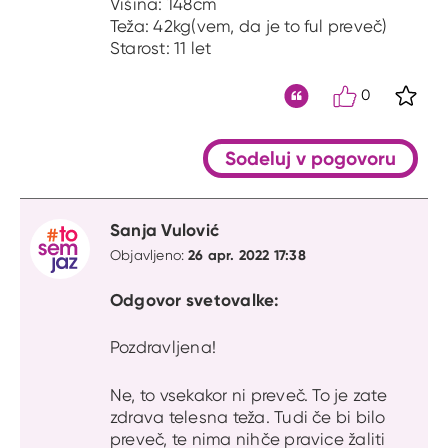
Višina: 148cm
Teža: 42kg(vem, da je to ful preveč)
Starost: 11 let
0
S kli
Citat
Sodeluj v pogovoru
Sanja Vulović
26 apr. 2022 17:38
Objavljeno:
Odgovor svetovalke:
Pozdravljena!
Ne, to vsekakor ni preveč. To je zate
zdrava telesna teža. Tudi če bi bilo
preveč, te nima nihče pravice žaliti