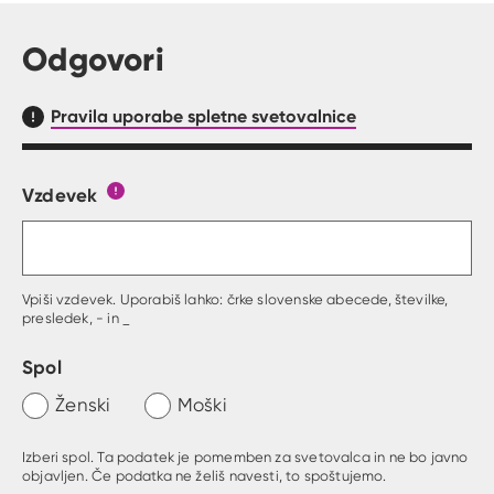
Odgovori
Pravila uporabe spletne svetovalnice
Vzdevek
Obrazec, kjer lahko zastaviš vprašanje
Gumb s pojasnilom, kaj mora uporabnik vpisat 
Vpiši vzdevek. Uporabiš lahko: črke slovenske abecede, številke,
presledek, - in _
Spol
Ženski
Moški
Izberi spol. Ta podatek je pomemben za svetovalca in ne bo javno
objavljen. Če podatka ne želiš navesti, to spoštujemo.