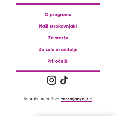
O programu
Naši strokovnjaki
Za starše
Za šole in učitelje
Priročniki
Družabna omrežja
Na naš Instagram profil
Na naš Tiktok profil
tosemjaz@nijz.si
Kontakt uredništva: