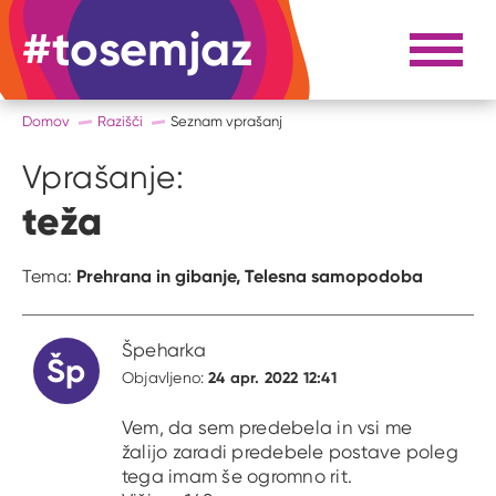
#tosemjaz
#to sem jaz
Razpri 
Domov
Razišči
Seznam vprašanj
Vprašanje:
teža
Prehrana in gibanje,
Telesna samopodoba
Tema:
Špeharka
Šp
24 apr. 2022 12:41
Objavljeno:
Vem, da sem predebela in vsi me
žalijo zaradi predebele postave poleg
tega imam še ogromno rit.