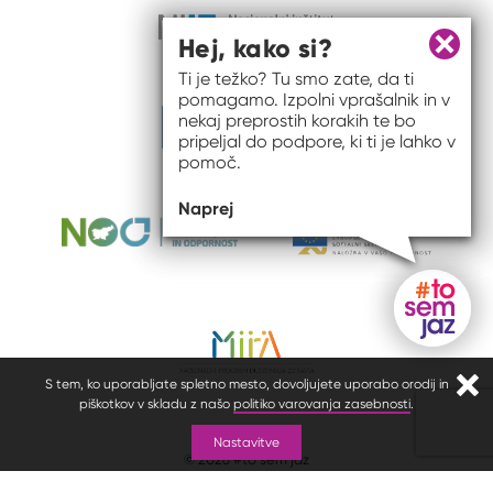
Hej, kako si?
Zapri 
Ti je težko? Tu smo zate, da ti
pomagamo. Izpolni vprašalnik in v
nekaj preprostih korakih te bo
pripeljal do podpore, ki ti je lahko v
pomoč.
Naprej
Gumb do
S tem, ko uporabljate spletno mesto, dovoljujete uporabo orodij in
Zapr
piškotkov v skladu z našo
politiko varovanja zasebnosti
.
Nastavitve
© 2026 #to sem jaz