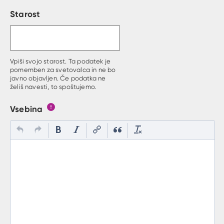
Starost
Vpiši svojo starost. Ta podatek je
pomemben za svetovalca in ne bo
javno objavljen. Če podatka ne
želiš navesti, to spoštujemo.
Vsebina
Gumb s pojasnilom, kaj mora uporabnik vpisat v