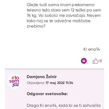
Glejte tudi sama imam prekomerno
telesno težo stara sem 12 težka pa sem
76 kg. Vsi sošolci me zavračajo. Nevem
kako naj se te odvečne maščobe
znebimo?
Kr ena14
0
Citat
Damjana Žolnir
17 maj 2022 11:34
Objavljeno:
Odgovor svetovalke:
Draga Kr ena14, rada bi se ti zahvalila