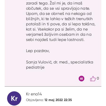
zaradi tega. Žal mi je, da imaš
občutek, da se vsi spravljajo nate.
Upam, da se obrneš na nekoga od
bližnjih, ki te lahko v težkih trenutkih
potolaži in ti pove, da si lepa takšna,
kot si. Vsekakor pa si želim, da ne
verjameš žaljivim osebam in da na
sebi najdeš tudi lepe lastnosti.
Lep pozdrav,
Sanja Vulović, dr. med., specialistka
pediatrije
0
Citat
Kr ena14
Kr
12 maj 2022 22:35
Objavljeno: