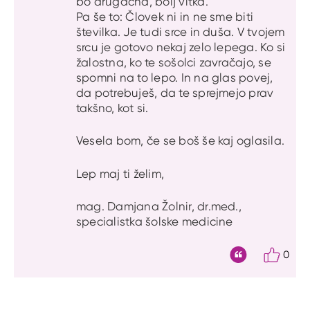
bo drugačna, bolj vitka.
Pa še to: Človek ni in ne sme biti
številka. Je tudi srce in duša. V tvojem
srcu je gotovo nekaj zelo lepega. Ko si
žalostna, ko te sošolci zavračajo, se
spomni na to lepo. In na glas povej,
da potrebuješ, da te sprejmejo prav
takšno, kot si.
Vesela bom, če se boš še kaj oglasila.
Lep maj ti želim,
mag. Damjana Žolnir, dr.med.,
specialistka šolske medicine
0
Citat