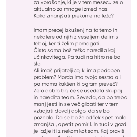
za vprašanje, ki je v tem mesecu zelo
aktualno za mnoge izmed nas.
Kako zmanjšati prekomerno težo?
Imam precej izkušenj na to temo in
nekatere od njih z veseljem delim s
teboj, ker ti želim pomagati.
Čisto sama boš težko naredila kaj
učinkovitega. Pa tudi na hitro ne bo
šlo.
Ali imaš prijateljico, ki ima podoben
problem? Morda ima tvoja sestra ali
pa mama kakšen kilogram preveč?
Zelo dobro bo, če se usedeta skupaj
in naredita team. Seveda, da bo treba
manj jesti in se več gibati ter v tem
vztrajati dovolj dolgo, da se bo
poznalo. Da se bo želodček spet malo
zmanjšal, apetit pomiril. In tudi v gozd
je lažje iti z nekom kot sam. Kaj praviš