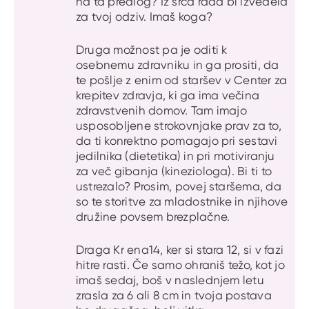
na ta predlog? Iz srca rada bi izvedela
za tvoj odziv. Imaš koga?
Druga možnost pa je oditi k
osebnemu zdravniku in ga prositi, da
te pošlje z enim od staršev v Center za
krepitev zdravja, ki ga ima večina
zdravstvenih domov. Tam imajo
usposobljene strokovnjake prav za to,
da ti konrektno pomagajo pri sestavi
jedilnika (dietetika) in pri motiviranju
za več gibanja (kineziologa). Bi ti to
ustrezalo? Prosim, povej staršema, da
so te storitve za mladostnike in njihove
družine povsem brezplačne.
Draga Kr ena14, ker si stara 12, si v fazi
hitre rasti. Če samo ohraniš težo, kot jo
imaš sedaj, boš v naslednjem letu
zrasla za 6 ali 8 cm in tvoja postava