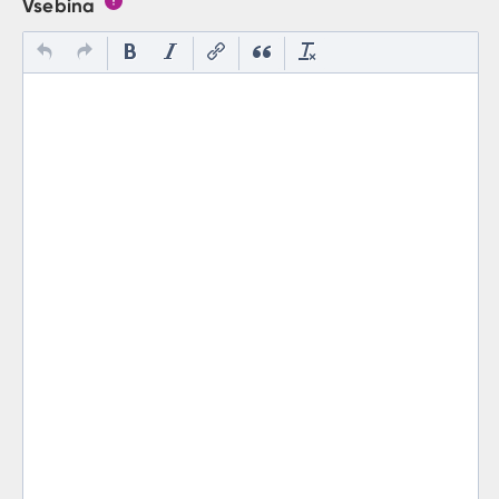
Vsebina
Gumb s pojasnilom, kaj mora uporabnik vpisat v