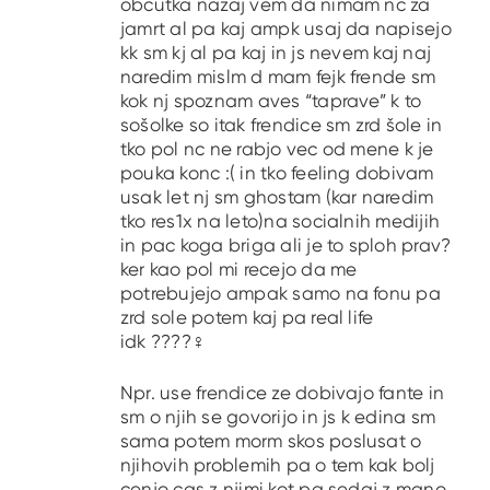
obcutka nazaj vem da nimam nc za
jamrt al pa kaj ampk usaj da napisejo
kk sm kj al pa kaj in js nevem kaj naj
naredim mislm d mam fejk frende sm
kok nj spoznam aves “taprave” k to
sošolke so itak frendice sm zrd šole in
tko pol nc ne rabjo vec od mene k je
pouka konc :( in tko feeling dobivam
usak let nj sm ghostam (kar naredim
tko res1x na leto)na socialnih medijih
in pac koga briga ali je to sploh prav?
ker kao pol mi recejo da me
potrebujejo ampak samo na fonu pa
zrd sole potem kaj pa real life
idk ????‍♀️
Npr. use frendice ze dobivajo fante in
sm o njih se govorijo in js k edina sm
sama potem morm skos poslusat o
njihovih problemih pa o tem kak bolj
cenjo cas z njimi kot pa sedaj z mano