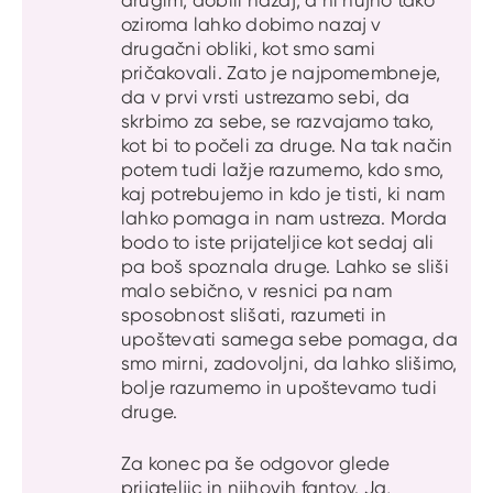
oziroma lahko dobimo nazaj v
drugačni obliki, kot smo sami
pričakovali. Zato je najpomembneje,
da v prvi vrsti ustrezamo sebi, da
skrbimo za sebe, se razvajamo tako,
kot bi to počeli za druge. Na tak način
potem tudi lažje razumemo, kdo smo,
kaj potrebujemo in kdo je tisti, ki nam
lahko pomaga in nam ustreza. Morda
bodo to iste prijateljice kot sedaj ali
pa boš spoznala druge. Lahko se sliši
malo sebično, v resnici pa nam
sposobnost slišati, razumeti in
upoštevati samega sebe pomaga, da
smo mirni, zadovoljni, da lahko slišimo,
bolje razumemo in upoštevamo tudi
druge.
Za konec pa še odgovor glede
prijateljic in njihovih fantov. Ja,