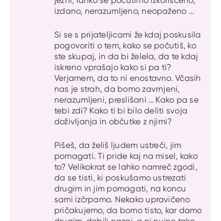
jezni, lahko se počutimo izkoriščeno,
izdano, nerazumljeno, neopaženo …
Si se s prijateljicami že kdaj poskusila
pogovoriti o tem, kako se počutiš, ko
ste skupaj, in da bi želela, da te kdaj
iskreno vprašajo kako si pa ti?
Verjamem, da to ni enostavno. Včasih
nas je strah, da bomo zavrnjeni,
nerazumljeni, preslišani … Kako pa se
tebi zdi? Kako ti bi bilo deliti svoja
doživljanja in občutke z njimi?
Pišeš, da želiš ljudem ustreči, jim
pomagati. Ti pride kaj na misel, kako
to? Velikokrat se lahko namreč zgodi,
da se tisti, ki poskušamo ustrezati
drugim in jim pomagati, na koncu
sami izčrpamo. Nekako upravičeno
pričakujemo, da bomo tisto, kar damo
drugim, dobili nazaj, a ni nujno tako