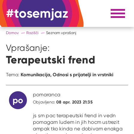
#tosemjaz
#to sem jaz
Razpri 
Domov
Razišči
Seznam vprašanj
Vprašanje:
Terapeutski frend
Komunikacija,
Odnosi s prijatelji in vrstniki
Tema:
pomaranca
po
08 apr. 2023 21:35
Objavljeno:
js sm pac terapeutski frend in vedn
pomagam ludem in jih hocm ustrezit
ampak tko kinda ne dobivam enakga