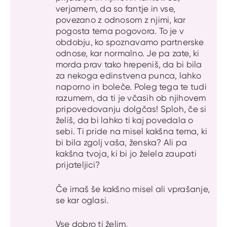
verjamem, da so fantje in vse,
povezano z odnosom z njimi, kar
pogosta tema pogovora. To je v
obdobju, ko spoznavamo partnerske
odnose, kar normalno. Je pa zate, ki
morda prav tako hrepeniš, da bi bila
za nekoga edinstvena punca, lahko
naporno in boleče. Poleg tega te tudi
razumem, da ti je včasih ob njihovem
pripovedovanju dolgčas! Sploh, če si
želiš, da bi lahko ti kaj povedala o
sebi. Ti pride na misel kakšna tema, ki
bi bila zgolj vaša, ženska? Ali pa
kakšna tvoja, ki bi jo želela zaupati
prijateljici?
Če imaš še kakšno misel ali vprašanje,
se kar oglasi.
Vse dobro ti želim,