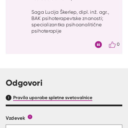
Saga Lucija Škerlep, dipl. inž. agr.,
BAK psihoterapevtske znanosti;
specializantka psihoanalitične
psihoterapije
0
Citat
Odgovori
Pravila uporabe spletne svetovalnice
Vzdevek
Obrazec, kjer lahko zastaviš vprašanje
Gumb s pojasnilom, kaj mora uporabnik vpisat 