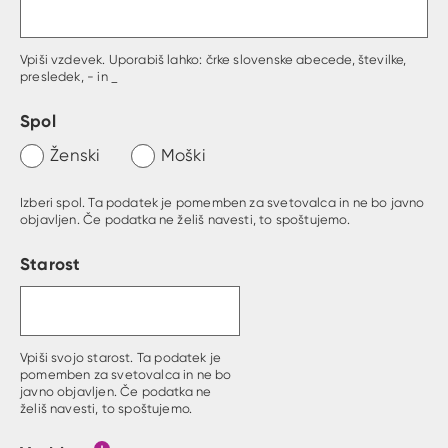
Vpiši vzdevek. Uporabiš lahko: črke slovenske abecede, številke,
presledek, - in _
Spol
Ženski
Moški
Izberi spol. Ta podatek je pomemben za svetovalca in ne bo javno
objavljen. Če podatka ne želiš navesti, to spoštujemo.
Starost
Vpiši svojo starost. Ta podatek je
pomemben za svetovalca in ne bo
javno objavljen. Če podatka ne
želiš navesti, to spoštujemo.