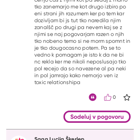
tko zanemarjo me kot drugo izbiro po
eni strani jih razumem ker po tem kar
dozivljam bi js tut tko naredila njim
zanalšč po drugi pa nevem kaj se z
njimi se naj pogovarjam razen o njih
tko nobeno temo si ne morm spomnt in
je tko dougocasno potem. Pa se to
vedno k pomagam je isto k da ne bi
nc rekla ker me nikoli neposlusajo tko
pol recejo da so navezene al pa neki
in pol jamrajo kako nemorjo ven iz
toxic relationshipa
0
S kli
Citat
Sodeluj v pogovoru
Saga Lucija Škerlep