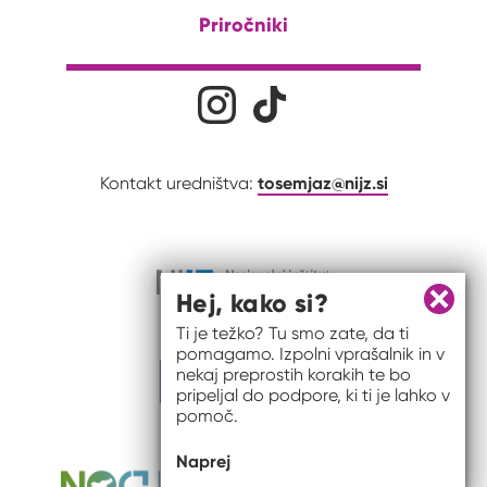
Priročniki
Družabna omrežja
Na naš Instagram profil
Na naš Tiktok profil
tosemjaz@nijz.si
Kontakt uredništva:
Hej, kako si?
Zapri 
Ti je težko? Tu smo zate, da ti
pomagamo. Izpolni vprašalnik in v
nekaj preprostih korakih te bo
pripeljal do podpore, ki ti je lahko v
pomoč.
Naprej