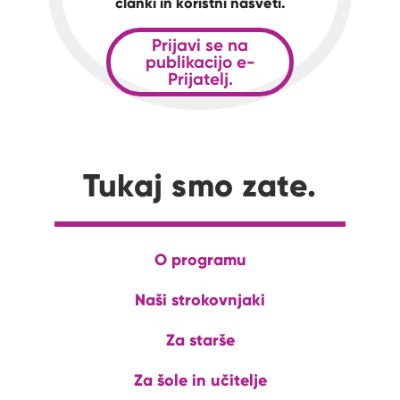
članki in koristni nasveti.
Prijavi se na
publikacijo e-
Prijatelj.
Tukaj smo zate.
O programu
Naši strokovnjaki
Za starše
Za šole in učitelje