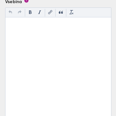
Vsebina
Gumb s pojasnilom, kaj mora uporabnik vpisat v