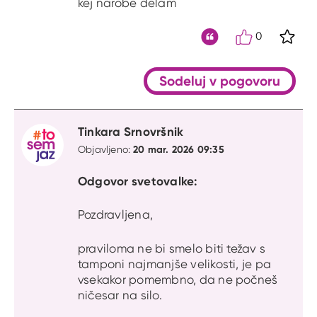
kej narobe delam
0
S kli
Citat
Sodeluj v pogovoru
Tinkara Srnovršnik
20 mar. 2026 09:35
Objavljeno:
Odgovor svetovalke:
Pozdravljena,
praviloma ne bi smelo biti težav s
tamponi najmanjše velikosti, je pa
vsekakor pomembno, da ne počneš
ničesar na silo.