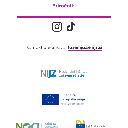
Priročniki
Družabna omrežja
Na naš Instagram profil
Na naš Tiktok profil
tosemjaz@nijz.si
Kontakt uredništva: