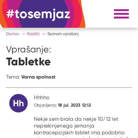
#tosemjaz
#to sem jaz
Razpri 
Domov
Razišči
Seznam vprašanj
Vprašanje:
Tabletke
Varna spolnost
Tema:
Hhhho
Hh
18 jul. 2023 12:12
Objavljeno:
Nekje sem brala da nekje 10/12 let
neprekinjenega jemanja
kontracepcijskih tablet ima podobno