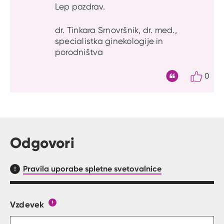
Lep pozdrav.
dr. Tinkara Srnovršnik, dr. med.,
specialistka ginekologije in
porodništva
0
Citat
Odgovori
Pravila uporabe spletne svetovalnice
Vzdevek
Obrazec, kjer lahko zastaviš vprašanje
Gumb s pojasnilom, kaj mora uporabnik vpisat 