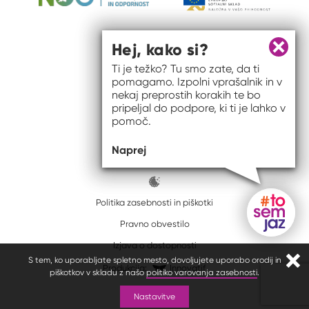
Hej, kako si?
Zapri 
Ti je težko? Tu smo zate, da ti
pomagamo. Izpolni vprašalnik in v
nekaj preprostih korakih te bo
pripeljal do podpore, ki ti je lahko v
pomoč.
© 2026 #to sem jaz
Naprej
ISSN spletišča: 2820-5960
Politika zasebnosti in piškotki
Pravno obvestilo
Gumb do
Izjava o dostopnosti
S tem, ko uporabljate spletno mesto, dovoljujete uporabo orodij in
Zapr
Produkcija:
Innovatif
piškotkov v skladu z našo
politiko varovanja zasebnosti
.
Nastavitve