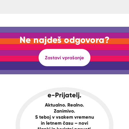
Ne najdeš odgovora?
Zastavi vprašanje
e-Prijatelj.
Aktualno. Realno.
Zanimivo.
S teboj v vsakem vremenu
in letnem času – novi