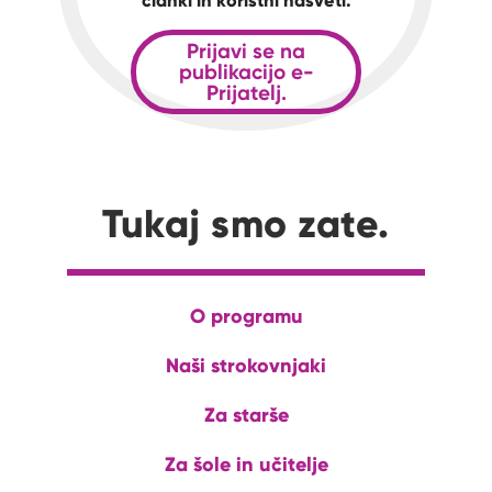
članki in koristni nasveti.
Prijavi se na
publikacijo e-
Prijatelj.
Tukaj smo zate.
O programu
Naši strokovnjaki
Za starše
Za šole in učitelje