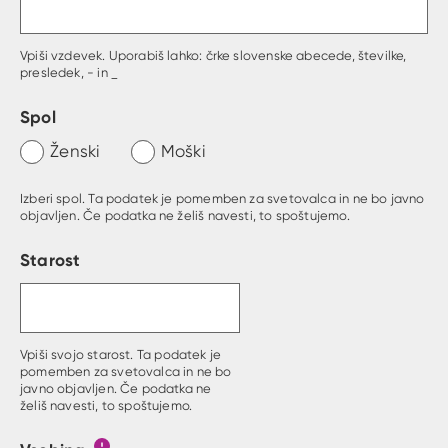
Vpiši vzdevek. Uporabiš lahko: črke slovenske abecede, številke,
presledek, - in _
Spol
Ženski
Moški
Izberi spol. Ta podatek je pomemben za svetovalca in ne bo javno
objavljen. Če podatka ne želiš navesti, to spoštujemo.
Starost
Vpiši svojo starost. Ta podatek je
pomemben za svetovalca in ne bo
javno objavljen. Če podatka ne
želiš navesti, to spoštujemo.