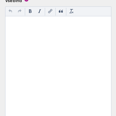
Vsebina
Gumb s pojasnilom, kaj mora uporabnik vpisat v