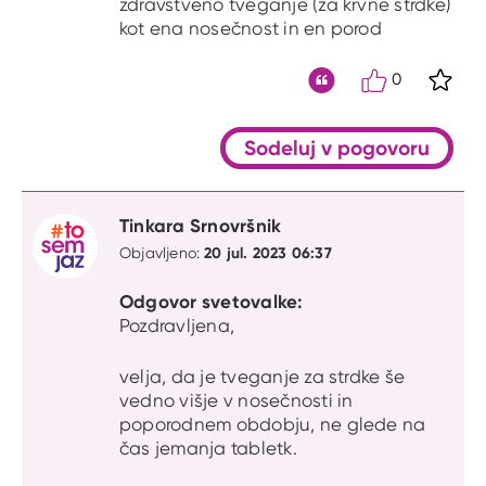
zdravstveno tveganje (za krvne strdke)
kot ena nosečnost in en porod
0
S kli
Citat
Sodeluj v pogovoru
Tinkara Srnovršnik
20 jul. 2023 06:37
Objavljeno:
Odgovor svetovalke:
Pozdravljena,
velja, da je tveganje za strdke še
vedno višje v nosečnosti in
poporodnem obdobju, ne glede na
čas jemanja tabletk.