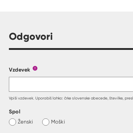
Odgovori
Vzdevek
Obrazec, kjer lahko zastaviš vprašanje
Gumb s pojasnilom, kaj mora uporabnik vpisa
Vpiši vzdevek. Uporabiš lahko: črke slovenske abecede, številke, presl
Spol
Ženski
Moški