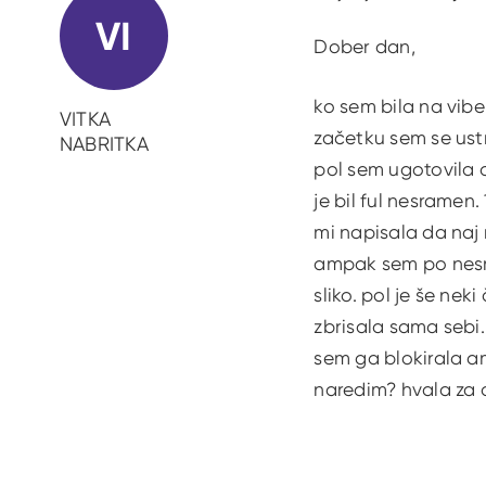
VI
Dober dan,
ko sem bila na vibe
VITKA
začetku sem se ustr
NABRITKA
pol sem ugotovila d
je bil ful nesramen.
mi napisala da naj 
ampak sem po nesreč
sliko. pol je še ne
zbrisala sama sebi.
sem ga blokirala a
naredim? hvala za 