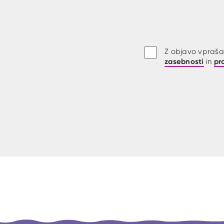
Z objavo vprašan
zasebnosti
pr
in