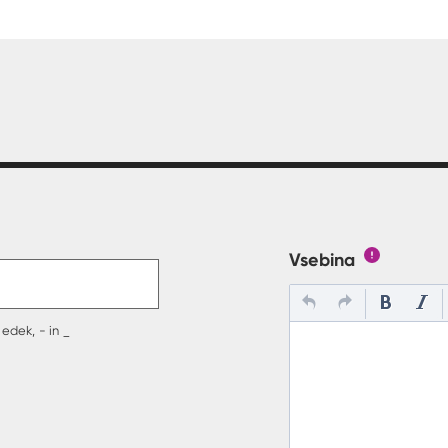
t v polje
Vsebina
Gumb s poj
edek, - in _