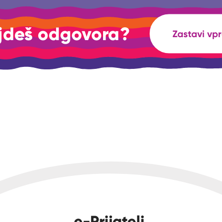
jdeš odgovora?
Zastavi vp
e-Prijatelj.