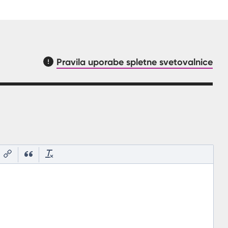
Pravila uporabe spletne svetovalnice
asnilom, kaj mora uporabnik vpisat v polje