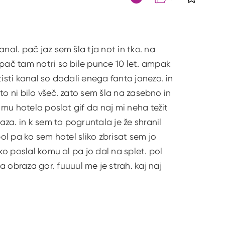
S klikom 
Citat
nal. pač jaz sem šla tja not in tko. na
 pač tam notri so bile punce 10 let. ampak
isti kanal so dodali enega fanta janeza. in
 to ni bilo všeč. zato sem šla na zasebno in
 mu hotela poslat gif da naj mi neha težit
za. in k sem to pogruntala je že shranil
ol pa ko sem hotel sliko zbrisat sem jo
ko poslal komu al pa jo dal na splet. pol
obraza gor. fuuuul me je strah. kaj naj