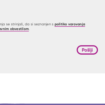
politiko varovanja
ja se strinjaš, da si seznanjen s
avnim obvestilom
.
Pošlji