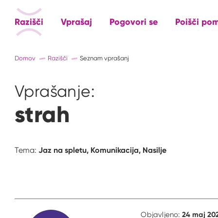
Razišči
Vprašaj
Pogovori se
Poišči po
Domov
Razišči
Seznam vprašanj
Vprašanje:
strah
Jaz na spletu,
Komunikacija,
Nasilje
Tema:
24 maj 20
Objavljeno: