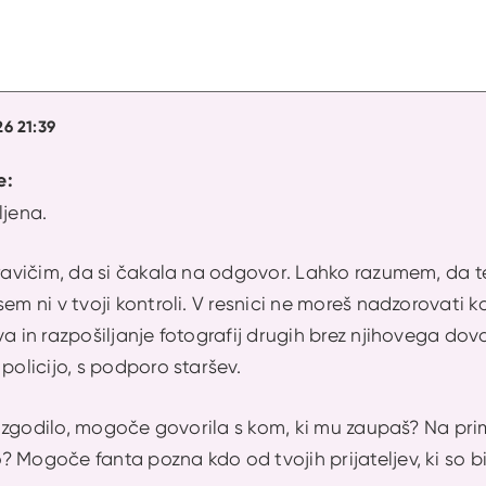
6 21:39
e:
ljena.
ravičim, da si čakala na odgovor. Lahko razumem, da te je
em ni v tvoji kontroli. V resnici ne moreš nadzorovati ka
va in razpošiljanje fotografij drugih brez njihovega dovo
 policijo, s podporo staršev.
je zgodilo, mogoče govorila s kom, ki mu zaupaš? Na primer 
 Mogoče fanta pozna kdo od tvojih prijateljev, ki so bil