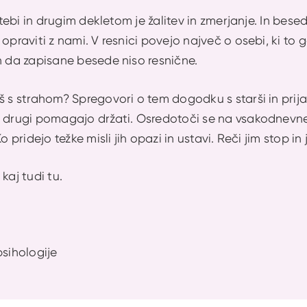
l tebi in drugim dekletom je žalitev in zmerjanje. In bes
opraviti z nami. V resnici povejo največ o osebi, ki to g
n da zapisane besede niso resnične.
š s strahom? Spregovori o tem dogodku s starši in prijat
 drugi pomagajo držati. Osredotoči se na vsakodnevne st
Ko pridejo težke misli jih opazi in ustavi. Reči jim stop in
kaj tudi tu.
psihologije