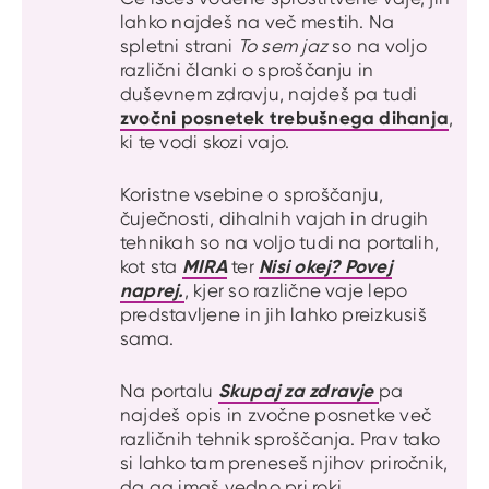
lahko najdeš na več mestih. Na
spletni strani
To sem jaz
so na voljo
različni članki o sproščanju in
duševnem zdravju, najdeš pa tudi
zvočni posnetek trebušnega dihanja
,
ki te vodi skozi vajo.
Koristne vsebine o sproščanju,
čuječnosti, dihalnih vajah in drugih
tehnikah so na voljo tudi na portalih,
MIRA
Nisi okej? Povej
kot sta
ter
naprej.
, kjer so različne vaje lepo
predstavljene in jih lahko preizkusiš
sama.
Skupaj za zdravje
Na portalu
pa
najdeš opis in zvočne posnetke več
različnih tehnik sproščanja. Prav tako
si lahko tam preneseš njihov priročnik,
da ga imaš vedno pri roki.