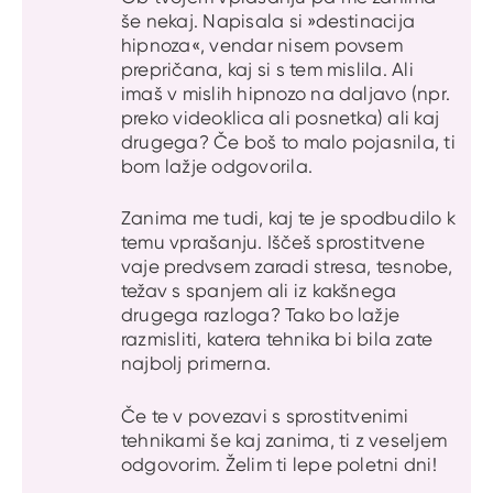
še nekaj. Napisala si »destinacija
hipnoza«, vendar nisem povsem
prepričana, kaj si s tem mislila. Ali
imaš v mislih hipnozo na daljavo (npr.
preko videoklica ali posnetka) ali kaj
drugega? Če boš to malo pojasnila, ti
bom lažje odgovorila.
Zanima me tudi, kaj te je spodbudilo k
temu vprašanju. Iščeš sprostitvene
vaje predvsem zaradi stresa, tesnobe,
težav s spanjem ali iz kakšnega
drugega razloga? Tako bo lažje
razmisliti, katera tehnika bi bila zate
najbolj primerna.
Če te v povezavi s sprostitvenimi
tehnikami še kaj zanima, ti z veseljem
odgovorim. Želim ti lepe poletni dni!