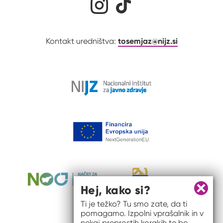
tosemjaz@nijz.si
Kontakt uredništva:
Hej, kako si?
Zapri 
Ti je težko? Tu smo zate, da ti
pomagamo. Izpolni vprašalnik in v
nekaj preprostih korakih te bo