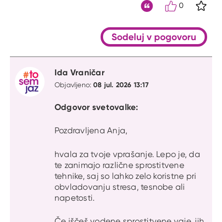
0
S kli
Citat
Sodeluj v pogovoru
Ida Vraničar
08 jul. 2026 13:17
Objavljeno:
Odgovor svetovalke:
Pozdravljena Anja,
hvala za tvoje vprašanje. Lepo je, da
te zanimajo različne sprostitvene
tehnike, saj so lahko zelo koristne pri
obvladovanju stresa, tesnobe ali
napetosti.
Če iščeš vodene sprostitvene vaje, jih