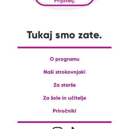
Prijatelj.
Tukaj smo zate.
O programu
Naši strokovnjaki
Za starše
Za šole in učitelje
Priročniki
Družabna omrežja
Na naš Instagram profil
Na naš Tiktok profil