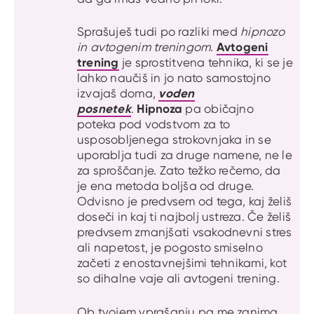
Sprašuješ tudi po razliki med
hipnozo
Avtogeni
in avtogenim treningom
.
trening
je sprostitvena tehnika, ki se je
lahko naučiš in jo nato samostojno
voden
izvajaš doma,
posnetek
Hipnoza
.
pa običajno
poteka pod vodstvom za to
usposobljenega strokovnjaka in se
uporablja tudi za druge namene, ne le
za sproščanje. Zato težko rečemo, da
je ena metoda boljša od druge.
Odvisno je predvsem od tega, kaj želiš
doseči in kaj ti najbolj ustreza. Če želiš
predvsem zmanjšati vsakodnevni stres
ali napetost, je pogosto smiselno
začeti z enostavnejšimi tehnikami, kot
so dihalne vaje ali avtogeni trening.
Ob tvojem vprašanju pa me zanima