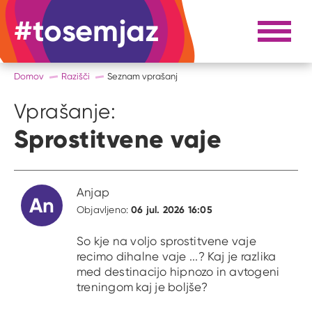
#tosemjaz
#to sem jaz
Razpri 
Domov
Razišči
Seznam vprašanj
Vprašanje:
Sprostitvene vaje
Anjap
An
06 jul. 2026 16:05
Objavljeno:
So kje na voljo sprostitvene vaje
recimo dihalne vaje ...? Kaj je razlika
med destinacijo hipnozo in avtogeni
treningom kaj je boljše?