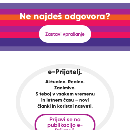
Ne najdeš odgovora?
Zastavi vprašanje
e-Prijatelj.
Aktualno. Realno.
Zanimivo.
S teboj v vsakem vremenu
in letnem času – novi
članki in koristni nasveti.
Prijavi se na
publikacijo e-