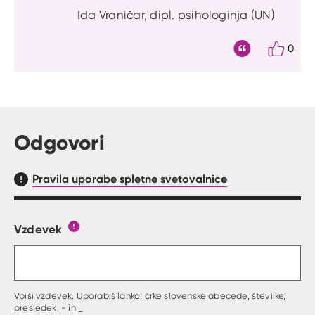
Ida Vraničar, dipl. psihologinja (UN)
0
Citat
Odgovori
Pravila uporabe spletne svetovalnice
Vzdevek
Obrazec, kjer lahko zastaviš vprašanje
Gumb s pojasnilom, kaj mora uporabnik vpisat 
Vpiši vzdevek. Uporabiš lahko: črke slovenske abecede, številke,
presledek, - in _