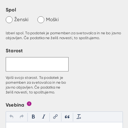
Spol
Ženski
Moški
Izberi spol. Ta podatek je pomemben za svetovalca in ne bo javno
objavljen. Če podatka ne želiš navesti, to spoštujemo.
Starost
Vpiši svojo starost. Ta podatek je
pomemben za svetovalca in ne bo
javno objavljen. Če podatka ne
želiš navesti, to spoštujemo.
Vsebina
Gumb s pojasnilom, kaj mora uporabnik vpisat v