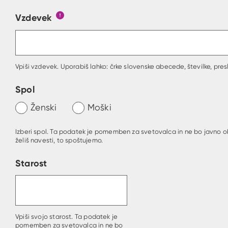
Vzdevek
Obrazec, kjer lahko zastaviš vprašanje
Gumb s pojasnilom, kaj mora uporabnik vpisa
Vpiši vzdevek. Uporabiš lahko: črke slovenske abecede, številke, presl
Spol
Ženski
Moški
Izberi spol. Ta podatek je pomemben za svetovalca in ne bo javno o
želiš navesti, to spoštujemo.
Starost
Vpiši svojo starost. Ta podatek je
pomemben za svetovalca in ne bo