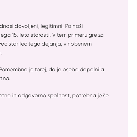
nosi dovoljeni, legitimni. Po naši
ga 15. leta starosti. V tem primeru gre za
rivec storilec tega dejanja, v nobenem
.
. Pomembno je torej, da je oseba dopolnila
etna.
itetno in odgovorno spolnost, potrebna je še