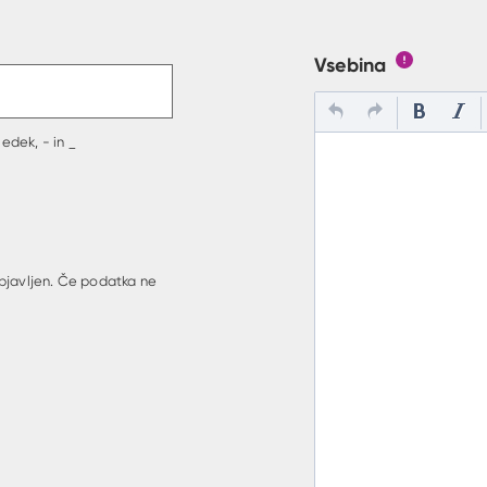
t v polje
Vsebina
Gumb s poj
edek, - in _
bjavljen. Če podatka ne