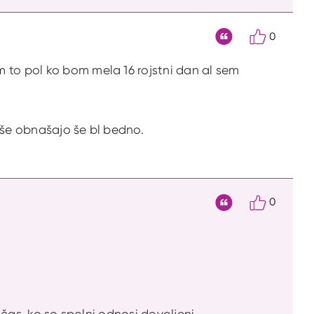
0
Citat
 to pol ko bom mela 16 rojstni dan al sem
ejše obnašajo še bl bedno.
0
Citat
 čas, ko so spolni odnosi dovoljeni.