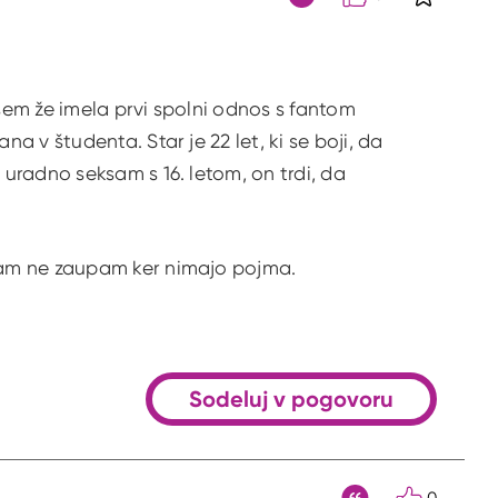
S klikom 
Citat
em že imela prvi spolni odnos s fantom
 v študenta. Star je 22 let, ki se boji, da
uradno seksam s 16. letom, on trdi, da
cam ne zaupam ker nimajo pojma.
Sodeluj v pogovoru
0