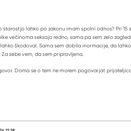
 starostjo lahko po zakonu imam spolni odnos? Pri 15 s
olke večinoma seksajo redno, sama pa sem zelo zagledana
lahko škodoval. Sama sem dobila inormacije, da lahko 
. Za sebe vem, da sem pripravljena.
govor. Doma se o tem ne morem pogovarjat prijatelji
24 11:18