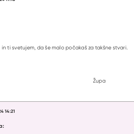
in ti svetujem, da še malo počakaš za takšne stvari.
pozdrav Župa
24 14:21
a: