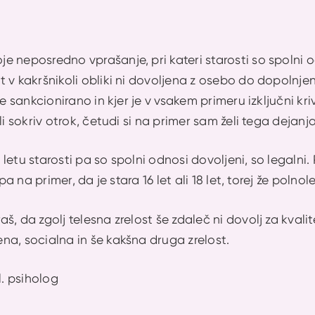
 neposredno vprašanje, pri kateri starosti so spolni od
 v kakršnikoli obliki ni dovoljena z osebo do dopolnjene
 je sankcionirano in kjer je v vsakem primeru izključni k
li sokriv otrok, četudi si na primer sam želi tega dejanja
letu starosti pa so spolni odnosi dovoljeni, so legalni
 pa na primer, da je stara 16 let ali 18 let, torej že polnol
š, da zgolj telesna zrelost še zdaleč ni dovolj za kval
na, socialna in še kakšna druga zrelost.
l. psiholog