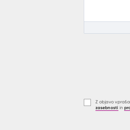
Z objavo vprašan
zasebnosti
pr
in