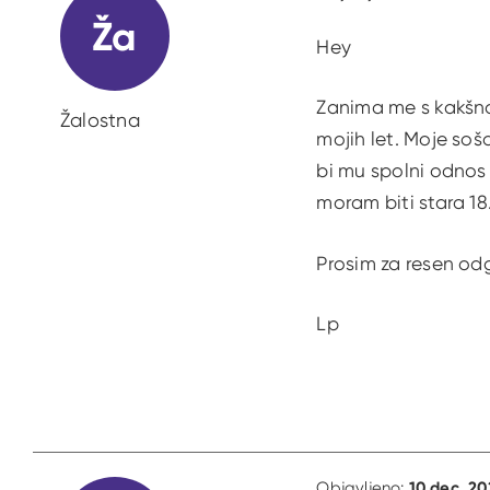
Ža
Hey
Zanima me s kakšno
Žalostna
mojih let. Moje soš
bi mu spolni odnos 
moram biti stara 18
Prosim za resen od
Lp
10 dec. 20
Objavljeno: