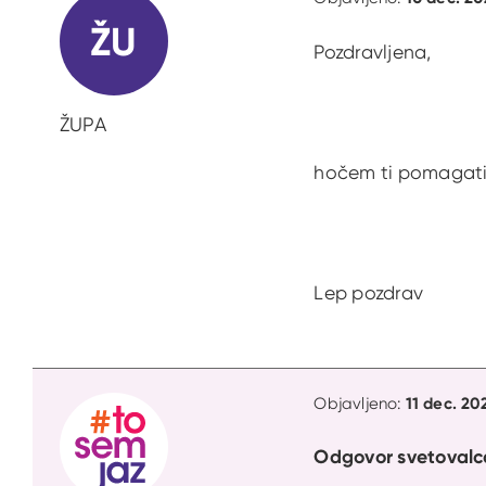
ŽU
Pozdravljena,
ŽUPA
hočem ti pomagati 
Lep 
11 dec. 20
Objavljeno:
Odgovor svetovalc