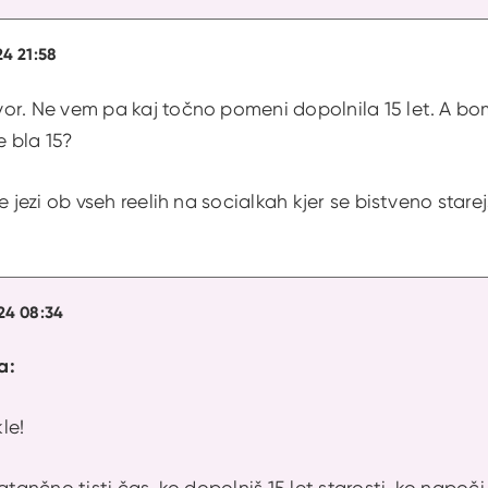
24 21:58
or. Ne vem pa kaj točno pomeni dopolnila 15 let. A bom
e bla 15?
me jezi ob vseh reelih na socialkah kjer se bistveno star
24 08:34
a:
le!
atančno tisti čas, ko dopolniš 15 let starosti, ko napoči