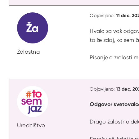
11 dec. 20
Objavljeno:
Ža
Hvala za vaš odgov
to že zdaj, ko sem ž
Žalostna
Pisanje o zrelosti 
13 dec. 20
Objavljeno:
Odgovor svetovalc
Drago žalostno dek
Uredništvo
Sprašuješ, kdaj je n