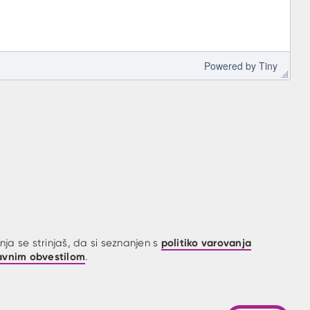
 Powered by 
Tiny
politiko varovanja
ja se strinjaš, da si seznanjen s
avnim obvestilom
.