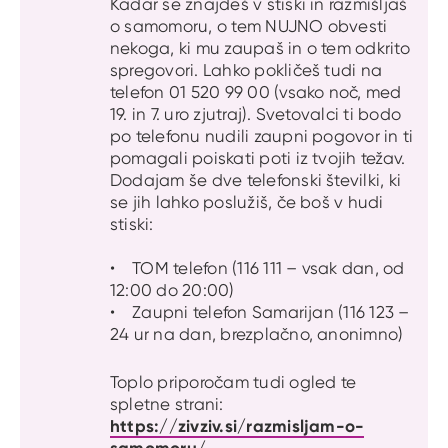
Kadar se znajdeš v stiski in razmišljaš
o samomoru, o tem NUJNO obvesti
nekoga, ki mu zaupaš in o tem odkrito
spregovori. Lahko pokličeš tudi na
telefon 01 520 99 00 (vsako noč, med
19. in 7. uro zjutraj). Svetovalci ti bodo
po telefonu nudili zaupni pogovor in ti
pomagali poiskati poti iz tvojih težav.
Dodajam še dve telefonski številki, ki
se jih lahko poslužiš, če boš v hudi
stiski:
• TOM telefon (116 111 – vsak dan, od
12:00 do 20:00)
• Zaupni telefon Samarijan (116 123 –
24 ur na dan, brezplačno, anonimno)
Toplo priporočam tudi ogled te
spletne strani:
https://zivziv.si/razmisljam-o-
samomoru/