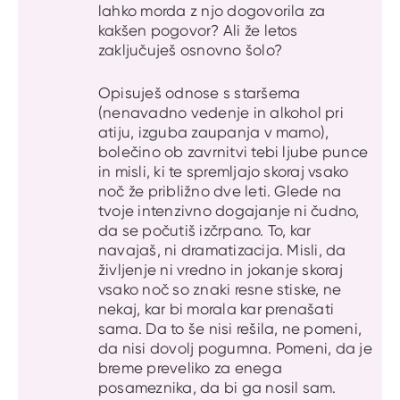
lahko morda z njo dogovorila za
kakšen pogovor? Ali že letos
zaključuješ osnovno šolo?
Opisuješ odnose s staršema
(nenavadno vedenje in alkohol pri
atiju, izguba zaupanja v mamo),
bolečino ob zavrnitvi tebi ljube punce
in misli, ki te spremljajo skoraj vsako
noč že približno dve leti. Glede na
tvoje intenzivno dogajanje ni čudno,
da se počutiš izčrpano. To, kar
navajaš, ni dramatizacija. Misli, da
življenje ni vredno in jokanje skoraj
vsako noč so znaki resne stiske, ne
nekaj, kar bi morala kar prenašati
sama. Da to še nisi rešila, ne pomeni,
da nisi dovolj pogumna. Pomeni, da je
breme preveliko za enega
posameznika, da bi ga nosil sam.