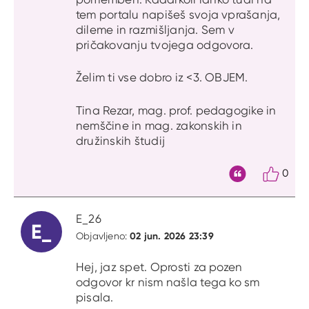
tem portalu napišeš svoja vprašanja,
dileme in razmišljanja. Sem v
pričakovanju tvojega odgovora.
Želim ti vse dobro iz <3. OBJEM.
Tina Rezar, mag. prof. pedagogike in
nemščine in mag. zakonskih in
družinskih študij
0
Citat
E_26
E_
02 jun. 2026 23:39
Objavljeno:
Hej, jaz spet. Oprosti za pozen
odgovor kr nism našla tega ko sm
pisala.