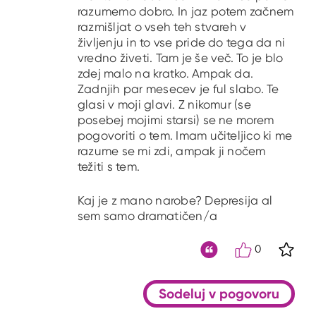
razumemo dobro. In jaz potem začnem
razmišljat o vseh teh stvareh v
življenju in to vse pride do tega da ni
vredno živeti. Tam je še več. To je blo
zdej malo na kratko. Ampak da.
Zadnjih par mesecev je ful slabo. Te
glasi v moji glavi. Z nikomur (se
posebej mojimi starsi) se ne morem
pogovoriti o tem. Imam učiteljico ki me
razume se mi zdi, ampak ji nočem
težiti s tem.
Kaj je z mano narobe? Depresija al
sem samo dramatičen/a
0
S kli
Citat
Sodeluj v pogovoru