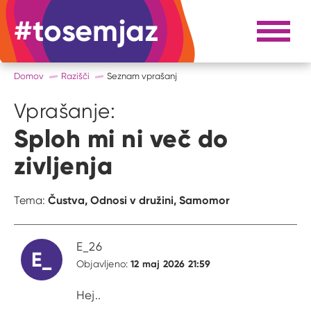
#tosemjaz
#to sem jaz
Razpri 
Domov
Razišči
Seznam vprašanj
Vprašanje:
Sploh mi ni več do
zivljenja
Čustva,
Odnosi v družini,
Samomor
Tema:
E_26
E_
12 maj 2026 21:59
Objavljeno:
Hej..