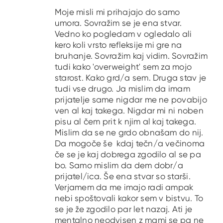
Moje misli mi prihajajo do samo
umora. Sovražim se je ena stvar.
Vedno ko pogledam v ogledalo ali
kero koli vrsto refleksije mi gre na
bruhanje. Sovražim kaj vidim. Sovražim
tudi kako 'overweight' sem za mojo
starost. Kako grd/a sem. Druga stav je
tudi vse drugo. Ja mislim da imam
prijatelje same nigdar me ne povabijo
ven al kaj takega. Nigdar mi ni noben
pisu al čem prit k njim al kaj takega.
Mislim da se ne grdo obnašam do nij.
Da mogoče še kdaj tečn/a večinoma
če se je kaj dobrega zgodilo al se pa
bo. Samo mislim da dem dobr/a
prijatel/ica. Še ena stvar so starši.
Verjamem da me imajo radi ampak
nebi spoštovali kakor sem v bistvu. To
se je že zgodilo par let nazaj. Ati je
mentalno neodvisen z mami se pa ne