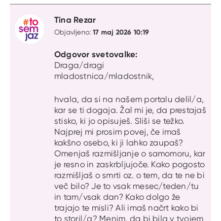
Tina Rezar
17 maj 2026 10:19
Objavljeno:
Odgovor svetovalke:
Draga/dragi
mladostnica/mladostnik,
hvala, da si na našem portalu delil/a,
kar se ti dogaja. Žal mi je, da prestajaš
stisko, ki jo opisuješ. Sliši se težko.
Najprej mi prosim povej, če imaš
kakšno osebo, ki ji lahko zaupaš?
Omenjaš razmišljanje o samomoru, kar
je resno in zaskrbljujoče. Kako pogosto
razmišljaš o smrti oz. o tem, da te ne bi
več bilo? Je to vsak mesec/teden/tu
in tam/vsak dan? Kako dolgo že
trajajo te misli? Ali imaš načrt kako bi
to storil/a? Menim, da bi bila v tvojem