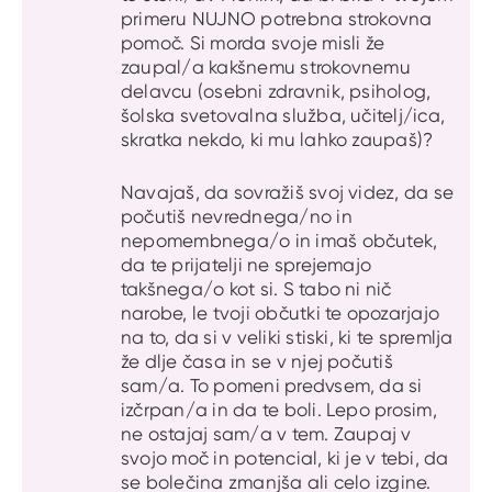
primeru NUJNO potrebna strokovna
pomoč. Si morda svoje misli že
zaupal/a kakšnemu strokovnemu
delavcu (osebni zdravnik, psiholog,
šolska svetovalna služba, učitelj/ica,
skratka nekdo, ki mu lahko zaupaš)?
Navajaš, da sovražiš svoj videz, da se
počutiš nevrednega/no in
nepomembnega/o in imaš občutek,
da te prijatelji ne sprejemajo
takšnega/o kot si. S tabo ni nič
narobe, le tvoji občutki te opozarjajo
na to, da si v veliki stiski, ki te spremlja
že dlje časa in se v njej počutiš
sam/a. To pomeni predvsem, da si
izčrpan/a in da te boli. Lepo prosim,
ne ostajaj sam/a v tem. Zaupaj v
svojo moč in potencial, ki je v tebi, da
se bolečina zmanjša ali celo izgine.