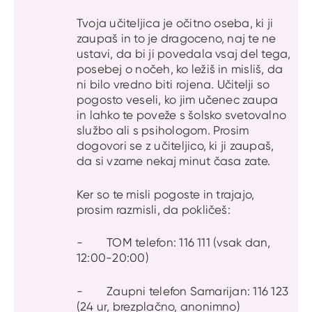
Tvoja učiteljica je očitno oseba, ki ji
zaupaš in to je dragoceno, naj te ne
ustavi, da bi ji povedala vsaj del tega,
posebej o nočeh, ko ležiš in misliš, da
ni bilo vredno biti rojena. Učitelji so
pogosto veseli, ko jim učenec zaupa
in lahko te poveže s šolsko svetovalno
službo ali s psihologom. Prosim
dogovori se z učiteljico, ki ji zaupaš,
da si vzame nekaj minut časa zate.
Ker so te misli pogoste in trajajo,
prosim razmisli, da pokličeš:
- TOM telefon: 116 111 (vsak dan,
12:00-20:00)
- Zaupni telefon Samarijan: 116 123
(24 ur, brezplačno, anonimno)