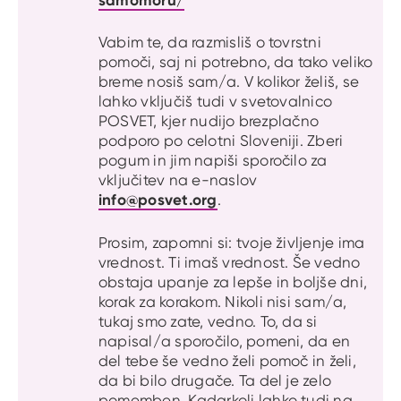
Vabim te, da razmisliš o tovrstni
pomoči, saj ni potrebno, da tako veliko
breme nosiš sam/a. V kolikor želiš, se
lahko vključiš tudi v svetovalnico
POSVET, kjer nudijo brezplačno
podporo po celotni Sloveniji. Zberi
pogum in jim napiši sporočilo za
vključitev na e-naslov
info@posvet.org
.
Prosim, zapomni si: tvoje življenje ima
vrednost. Ti imaš vrednost. Še vedno
obstaja upanje za lepše in boljše dni,
korak za korakom. Nikoli nisi sam/a,
tukaj smo zate, vedno. To, da si
napisal/a sporočilo, pomeni, da en
del tebe še vedno želi pomoč in želi,
da bi bilo drugače. Ta del je zelo
pomemben. Kadarkoli lahko tudi na