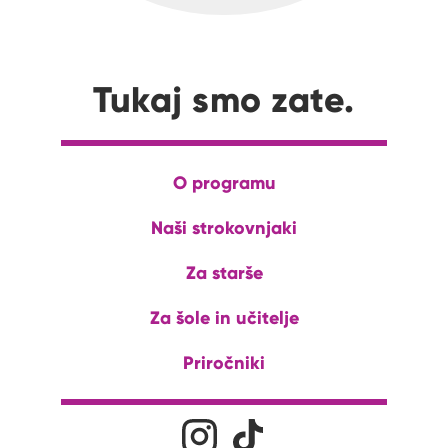
Tukaj smo zate.
O programu
Naši strokovnjaki
Za starše
Za šole in učitelje
Priročniki
Družabna omrežja
Na naš Instagram profil
Na naš Tiktok profil