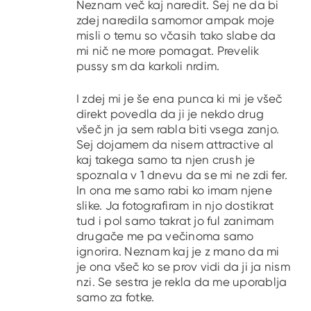
Neznam več kaj naredit. Sej ne da bi
zdej naredila samomor ampak moje
misli o temu so včasih tako slabe da
mi nič ne more pomagat. Prevelik
pussy sm da karkoli nrdim.
I zdej mi je še ena punca ki mi je všeč
direkt povedla da ji je nekdo drug
všeč jn ja sem rabla biti vsega zanjo.
Sej dojamem da nisem attractive al
kaj takega samo ta njen crush je
spoznala v 1 dnevu da se mi ne zdi fer.
In ona me samo rabi ko imam njene
slike. Ja fotografiram in njo dostikrat
tud i pol samo takrat jo ful zanimam
drugače me pa večinoma samo
ignorira. Neznam kaj je z mano da mi
je ona všeč ko se prov vidi da ji ja nism
nzi. Se sestra je rekla da me uporablja
samo za fotke.