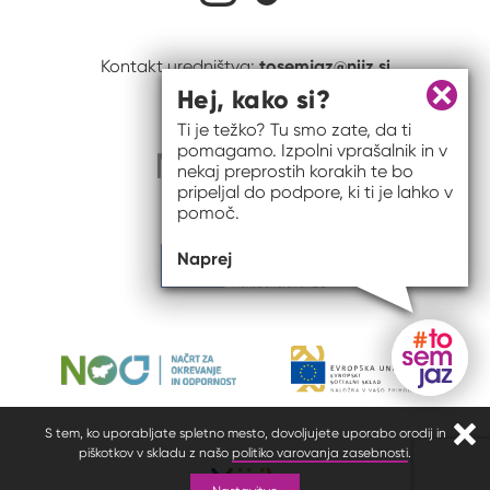
tosemjaz@nijz.si
Kontakt uredništva:
Hej, kako si?
Zapri 
Ti je težko? Tu smo zate, da ti
pomagamo. Izpolni vprašalnik in v
nekaj preprostih korakih te bo
pripeljal do podpore, ki ti je lahko v
pomoč.
Naprej
Gumb do
S tem, ko uporabljate spletno mesto, dovoljujete uporabo orodij in
Zapr
piškotkov v skladu z našo
politiko varovanja zasebnosti
.