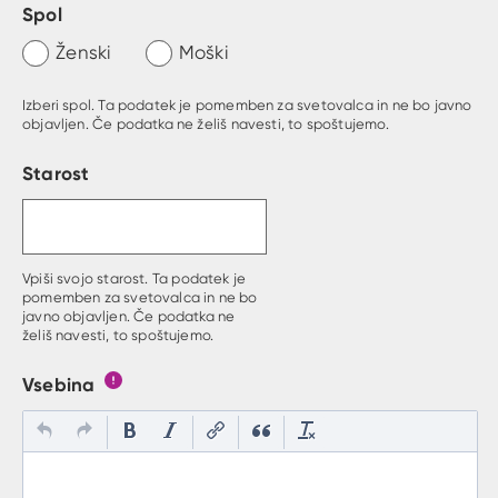
Spol
Ženski
Moški
Izberi spol. Ta podatek je pomemben za svetovalca in ne bo javno
objavljen. Če podatka ne želiš navesti, to spoštujemo.
Starost
Vpiši svojo starost. Ta podatek je
pomemben za svetovalca in ne bo
javno objavljen. Če podatka ne
želiš navesti, to spoštujemo.
Vsebina
Gumb s pojasnilom, kaj mora uporabnik vpisat v