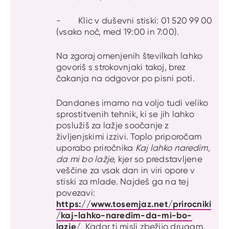
- Klic v duševni stiski: 01 520 99 00
(vsako noč, med 19:00 in 7:00).
Na zgoraj omenjenih številkah lahko
govoriš s strokovnjaki takoj, brez
čakanja na odgovor po pisni poti.
Dandanes imamo na voljo tudi veliko
sprostitvenih tehnik, ki se jih lahko
poslužiš za lažje soočanje z
življenjskimi izzivi. Toplo priporočam
uporabo priročnika
Kaj lahko naredim,
da mi bo lažje,
kjer so predstavljene
veščine za vsak dan in viri opore v
stiski za mlade. Najdeš ga na tej
povezavi:
https://www.tosemjaz.net/prirocniki
/kaj-lahko-naredim-da-mi-bo-
lazje/
. Kadar ti misli zbežijo drugam,