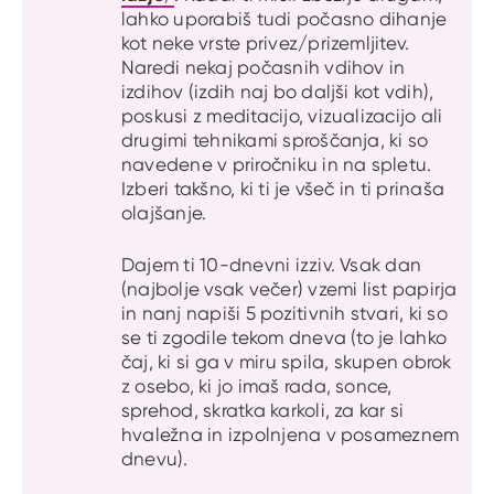
lahko uporabiš tudi počasno dihanje
kot neke vrste privez/prizemljitev.
Naredi nekaj počasnih vdihov in
izdihov (izdih naj bo daljši kot vdih),
poskusi z meditacijo, vizualizacijo ali
drugimi tehnikami sproščanja, ki so
navedene v priročniku in na spletu.
Izberi takšno, ki ti je všeč in ti prinaša
olajšanje.
Dajem ti 10-dnevni izziv. Vsak dan
(najbolje vsak večer) vzemi list papirja
in nanj napiši 5 pozitivnih stvari, ki so
se ti zgodile tekom dneva (to je lahko
čaj, ki si ga v miru spila, skupen obrok
z osebo, ki jo imaš rada, sonce,
sprehod, skratka karkoli, za kar si
hvaležna in izpolnjena v posameznem
dnevu).