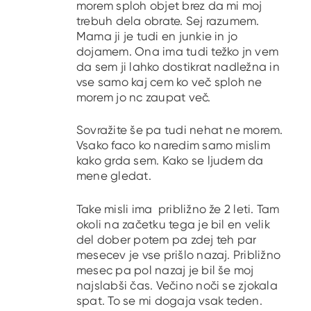
morem sploh objet brez da mi moj
trebuh dela obrate. Sej razumem.
Mama ji je tudi en junkie in jo
dojamem. Ona ima tudi težko jn vem
da sem ji lahko dostikrat nadležna in
vse samo kaj cem ko več sploh ne
morem jo nc zaupat več.
Sovražite še pa tudi nehat ne morem.
Vsako faco ko naredim samo mislim
kako grda sem. Kako se ljudem da
mene gledat.
Take misli ima približno že 2 leti. Tam
okoli na začetku tega je bil en velik
del dober potem pa zdej teh par
mesecev je vse prišlo nazaj. Približno
mesec pa pol nazaj je bil še moj
najslabši čas. Večino noči se zjokala
spat. To se mi dogaja vsak teden.