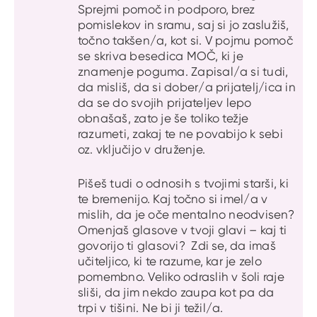
Sprejmi pomoč in podporo, brez
pomislekov in sramu, saj si jo zaslužiš,
točno takšen/a, kot si. V pojmu pomoč
se skriva besedica MOČ, ki je
znamenje poguma. Zapisal/a si tudi,
da misliš, da si dober/a prijatelj/ica in
da se do svojih prijateljev lepo
obnašaš, zato je še toliko težje
razumeti, zakaj te ne povabijo k sebi
oz. vključijo v druženje.
Pišeš tudi o odnosih s tvojimi starši, ki
te bremenijo. Kaj točno si imel/a v
mislih, da je oče mentalno neodvisen?
Omenjaš glasove v tvoji glavi – kaj ti
govorijo ti glasovi? Zdi se, da imaš
učiteljico, ki te razume, kar je zelo
pomembno. Veliko odraslih v šoli raje
sliši, da jim nekdo zaupa kot pa da
trpi v tišini. Ne bi ji težil/a.