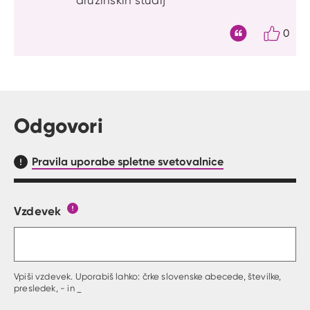
družinskih študij
0
Citat
Odgovori
Pravila uporabe spletne svetovalnice
Vzdevek
Obrazec, kjer lahko zastaviš vprašanje
Gumb s pojasnilom, kaj mora uporabnik vpisat 
Vpiši vzdevek. Uporabiš lahko: črke slovenske abecede, številke,
presledek, - in _