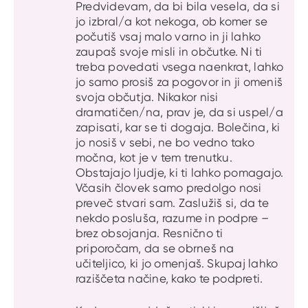
Predvidevam, da bi bila vesela, da si
jo izbral/a kot nekoga, ob komer se
počutiš vsaj malo varno in ji lahko
zaupaš svoje misli in občutke. Ni ti
treba povedati vsega naenkrat, lahko
jo samo prosiš za pogovor in ji omeniš
svoja občutja. Nikakor nisi
dramatičen/na, prav je, da si uspel/a
zapisati, kar se ti dogaja. Bolečina, ki
jo nosiš v sebi, ne bo vedno tako
močna, kot je v tem trenutku.
Obstajajo ljudje, ki ti lahko pomagajo.
Včasih človek samo predolgo nosi
preveč stvari sam. Zaslužiš si, da te
nekdo posluša, razume in podpre –
brez obsojanja. Resnično ti
priporočam, da se obrneš na
učiteljico, ki jo omenjaš. Skupaj lahko
raziščeta načine, kako te podpreti.