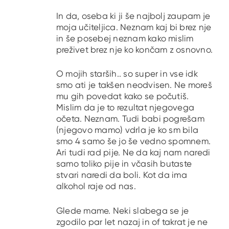
In da, oseba ki ji še najbolj zaupam je
moja učiteljica. Neznam kaj bi brez nje
in še posebej neznam kako mislim
preživet brez nje ko končam z osnovno.
O mojih starših.. so super in vse idk
smo ati je takšen neodvisen. Ne moreš
mu gih povedat kako se počutiš.
Mislim da je to rezultat njegovega
očeta. Neznam. Tudi babi pogrešam
(njegovo mamo) vdrla je ko sm bila
smo 4 samo še jo še vedno spomnem.
Ari tudi rad pije. Ne da kaj nam naredi
samo toliko pije in včasih butaste
stvari naredi da boli. Kot da ima
alkohol raje od nas.
Glede mame. Neki slabega se je
zgodilo par let nazaj in of takrat je ne