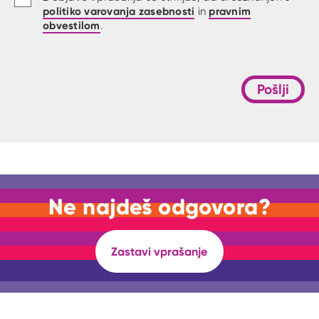
politiko varovanja zasebnosti
pravnim
in
obvestilom
.
Pošlji
Ne najdeš odgovora?
Zastavi vprašanje