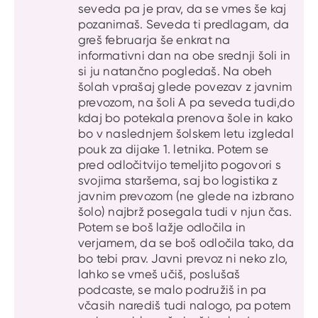
seveda pa je prav, da se vmes še kaj
pozanimaš. Seveda ti predlagam, da
greš februarja še enkrat na
informativni dan na obe srednji šoli in
si ju natančno pogledaš. Na obeh
šolah vprašaj glede povezav z javnim
prevozom, na šoli A pa seveda tudi,do
kdaj bo potekala prenova šole in kako
bo v naslednjem šolskem letu izgledal
pouk za dijake 1. letnika. Potem se
pred odločitvijo temeljito pogovori s
svojima staršema, saj bo logistika z
javnim prevozom (ne glede na izbrano
šolo) najbrž posegala tudi v njun čas.
Potem se boš lažje odločila in
verjamem, da se boš odločila tako, da
bo tebi prav. Javni prevoz ni neko zlo,
lahko se vmeš učiš, poslušaš
podcaste, se malo podružiš in pa
včasih narediš tudi nalogo, pa potem