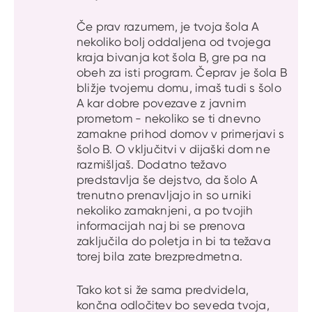
Če prav razumem, je tvoja šola A
nekoliko bolj oddaljena od tvojega
kraja bivanja kot šola B, gre pa na
obeh za isti program. Čeprav je šola B
bližje tvojemu domu, imaš tudi s šolo
A kar dobre povezave z javnim
prometom - nekoliko se ti dnevno
zamakne prihod domov v primerjavi s
šolo B. O vključitvi v dijaški dom ne
razmišljaš. Dodatno težavo
predstavlja še dejstvo, da šolo A
trenutno prenavljajo in so urniki
nekoliko zamaknjeni, a po tvojih
informacijah naj bi se prenova
zaključila do poletja in bi ta težava
torej bila zate brezpredmetna.
Tako kot si že sama predvidela,
končna odločitev bo seveda tvoja,