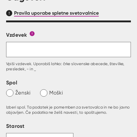
Pravila uporabe spletne svetovalnice
Vzdevek
Obrazec, kjer lahko zastaviš vprašanje
Gumb s pojasnilom, kaj mora uporabnik vpisat 
Vpiši vzdevek. Uporabiš lahko: črke slovenske abecede, številke,
presledek, - in _
Spol
Ženski
Moški
Izberi spol. Ta podatek je pomemben za svetovalca in ne bo javno
objavljen. Če podatka ne želiš navesti, to spoštujemo.
Starost