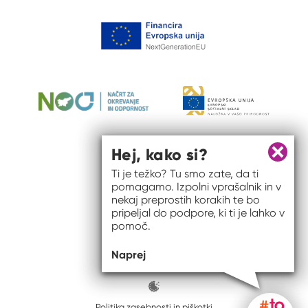
Hej, kako si?
Zapri 
Ti je težko? Tu smo zate, da ti
pomagamo. Izpolni vprašalnik in v
nekaj preprostih korakih te bo
pripeljal do podpore, ki ti je lahko v
pomoč.
© 2026 #to sem jaz
Naprej
ISSN spletišča: 2820-5960
Politika zasebnosti in piškotki