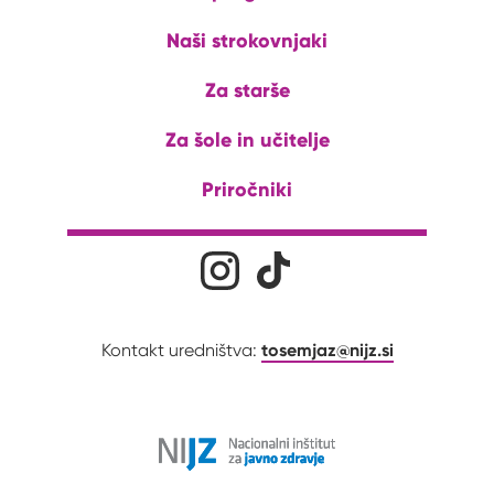
Naši strokovnjaki
Za starše
Za šole in učitelje
Priročniki
Družabna omrežja
Na naš Instagram profil
Na naš Tiktok profil
tosemjaz@nijz.si
Kontakt uredništva: