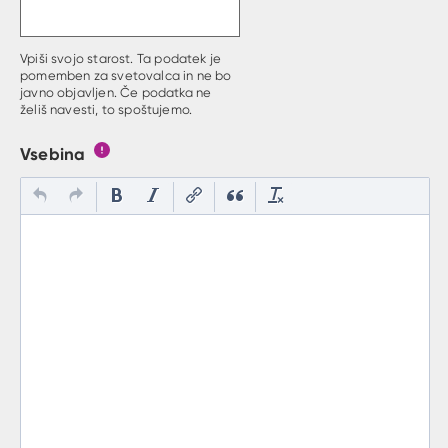
Vpiši svojo starost. Ta podatek je
pomemben za svetovalca in ne bo
javno objavljen. Če podatka ne
želiš navesti, to spoštujemo.
Vsebina
Gumb s pojasnilom, kaj mora uporabnik vpisat v