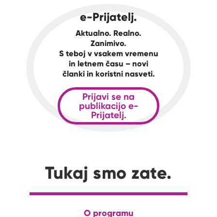
e-Prijatelj.
Aktualno. Realno.
Zanimivo.
S teboj v vsakem vremenu
in letnem času – novi
članki in koristni nasveti.
Prijavi se na
publikacijo e-
Prijatelj.
Tukaj smo zate.
O programu