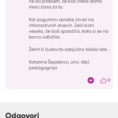
ne bo problem, če boš imela doma
manj časa za to.
Kar pogumno vprašaj stvari na
informativnih dnevih. Zelo bom
vesela, če boš sporočila, kako si se na
koncu odločila.
Želim ti čudovito zaključno šolsko leto .
Katarina Šepetavc, univ. dipl.
pedagoginja
0
Citat
Odgovori