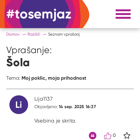
#tosemjaz
#to sem jaz
Razpri 
Domov
Razišči
Seznam vprašanj
Vprašanje:
Šola
Moj poklic, moja prihodnost
Tema:
Lija1137
Li
14 sep. 2025 16:37
Objavljeno:
Vsebina je skrita.
0