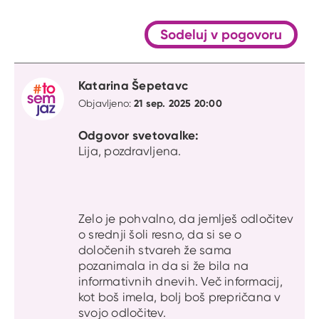
S kli
Citat
Sodeluj v pogovoru
Katarina Šepetavc
21 sep. 2025 20:00
Objavljeno:
Odgovor svetovalke:
Lija, pozdravljena.
Zelo je pohvalno, da jemlješ odločitev
o srednji šoli resno, da si se o
določenih stvareh že sama
pozanimala in da si že bila na
informativnih dnevih. Več informacij,
kot boš imela, bolj boš prepričana v
svojo odločitev.