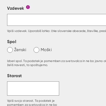
Vzdevek
Obrazec, kjer lahko zastaviš vprašanje
Gumb s pojasnilom, kaj mora uporabnik vpisa
Vpiši vzdevek. Uporabiš lahko: črke slovenske abecede, številke, presl
Spol
Ženski
Moški
Izberi spol. Ta podatek je pomemben za svetovalca in ne bo javno o
želiš navesti, to spoštujemo.
Starost
Vpiši svojo starost. Ta podatek je
pomemben za svetovalca in ne bo