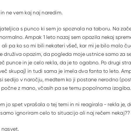
in ne vem kaj naj naredim.
ijateljica s punco ki sem jo spoznala na taboru. Na zač
o normalno. Ampak 1 leto nazaj sem opazila nekaj spremem
ali pa ko so mi bili nekateri všeč, kar mi je bilo malo 
se druživa opazim, da pogleda moje ustnice samo za sek
eč punce in je celo rekla, da je to ogabno. Po drugi stra
več skupaj) in tudi sama je imela dva fanta to leto. Amp
a si sedijo v naročju, medtem ko ji postane nerodno (post
 to počne z mano, včasih pa se temu popolnoma izogiba
 jo spet vprašala o tej temi in ni reagirala - rekla je, d
j samo ignoriram celo to situacijo ali naj rečem nekaj??
 nasvet.