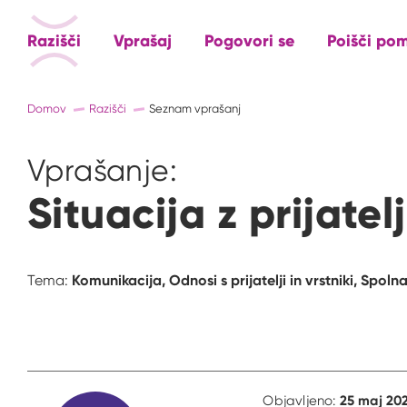
Razišči
Vprašaj
Pogovori se
Poišči po
Domov
Razišči
Seznam vprašanj
Vprašanje:
Situacija z prijatel
Komunikacija,
Odnosi s prijatelji in vrstniki,
Spolna
Tema:
25 maj 202
Objavljeno: