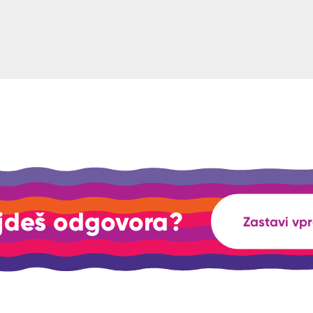
jdeš odgovora?
Zastavi vp