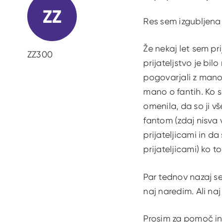
ZZ
Res sem izgubljena 
Že nekaj let sem pr
ZZ300
prijateljstvo je bil
pogovarjali z mano 
mano o fantih. Ko 
omenila, da so ji vš
fantom (zdaj nisva 
prijateljicami in d
prijateljicami) ko
Par tednov nazaj sem
naj naredim. Ali na
Prosim za pomoč in