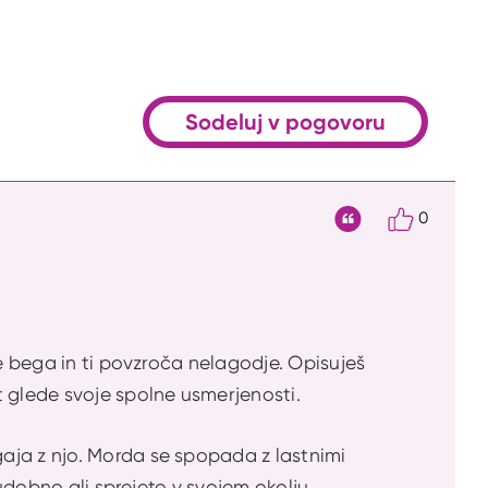
Sodeluj v pogovoru
0
Citat
te bega in ti povzroča nelagodje. Opisuješ
t glede svoje spolne usmerjenosti.
aja z njo. Morda se spopada z lastnimi
 udobno ali sprejeto v svojem okolju.