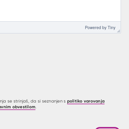
 Powered by 
Tiny
politiko varovanja
ja se strinjaš, da si seznanjen s
avnim obvestilom
.