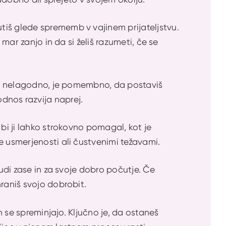
tiš glede sprememb v vajinem prijateljstvu.
 mar zanjo in da si želiš razumeti, če se
ila nelagodno, je pomembno, da postaviš
n odnos razvija naprej.
 bi ji lahko strokovno pomagal, kot je
e usmerjenosti ali čustvenimi težavami.
tudi zase in za svoje dobro počutje. Če
raniš svojo dobrobit.
n se spreminjajo. Ključno je, da ostaneš