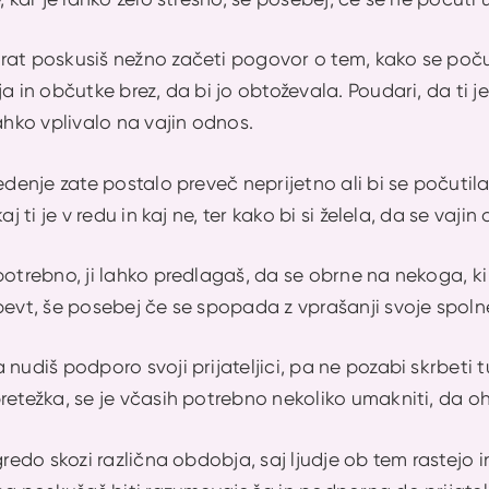
rat poskusiš nežno začeti pogovor o tem, kako se poču
a in občutke brez, da bi jo obtoževala. Poudari, da ti je
lahko vplivalo na vajin odnos.
vedenje zate postalo preveč neprijetno ali bi se počut
aj ti je v redu in kaj ne, ter kako bi si želela, da se vaji
potrebno, ji lahko predlagaš, da se obrne na nekoga, ki
pevt, še posebej če se spopada z vprašanji svoje spoln
 nudiš podporo svoji prijateljici, pa ne pozabi skrbeti 
retežka, se je včasih potrebno nekoliko umakniti, da oh
gredo skozi različna obdobja, saj ljudje ob tem rastejo i