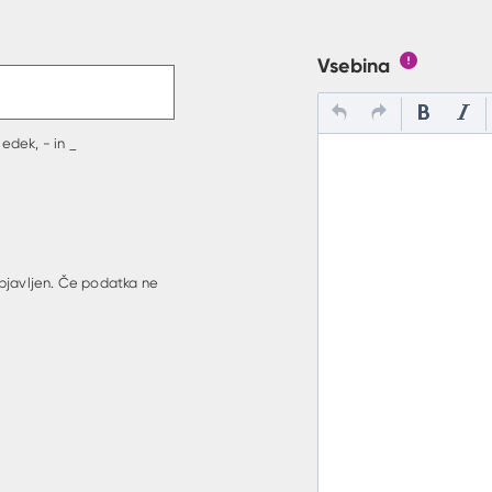
t v polje
Vsebina
Gumb s poj
edek, - in _
bjavljen. Če podatka ne