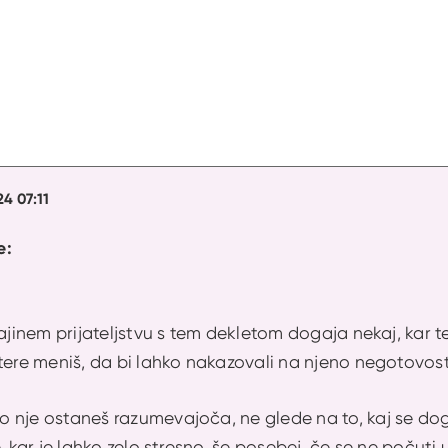
24 07:11
e:
vajinem prijateljstvu s tem dekletom dogaja nekaj, kar 
tere meniš, da bi lahko nakazovali na njeno negotovos
 nje ostaneš razumevajoča, ne glede na to, kaj se dog
, kar je lahko zelo stresno, še posebej, če se ne počuti