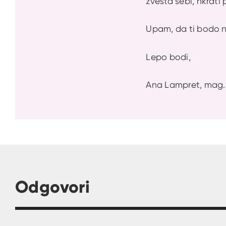
zvesta sebi, hkrati
Upam, da ti bodo nas
Lepo bodi,
Ana Lampret, mag. 
Odgovori