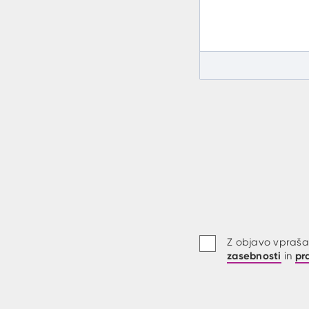
Z objavo vprašan
zasebnosti
pr
in