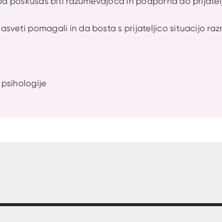
 pa poskušaš biti razumevajoča in podporna do prijatel
veti pomagali in da bosta s prijateljico situacijo razreš
psihologije