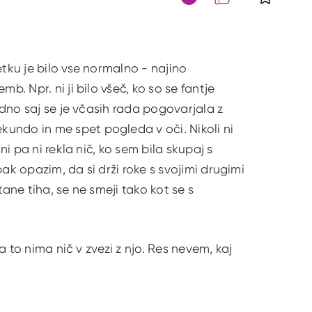
S klikom 
Citat
etku je bilo vse normalno - najino
b. Npr. ni ji bilo všeč, ko so se fantje
čudno saj se je včasih rada pogovarjala z
undo in me spet pogleda v oči. Nikoli ni
ni pa ni rekla nič, ko sem bila skupaj s
ak opazim, da si drži roke s svojimi drugimi
ane tiha, se ne smeji tako kot se s
.
a to nima nič v zvezi z njo. Res nevem, kaj