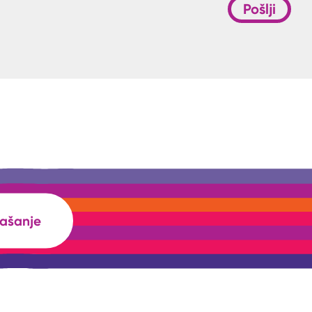
Pošlji
rašanje