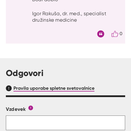
Igor Rakuša, dr. med., specialist
družinske medicine
0
Citat
Odgovori
Pravila uporabe spletne svetovalnice
Vzdevek
Obrazec, kjer lahko zastaviš vprašanje
Gumb s pojasnilom, kaj mora uporabnik vpisat 