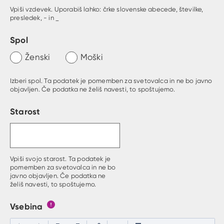
Vpiši vzdevek. Uporabiš lahko: črke slovenske abecede, številke,
presledek, - in _
Spol
Ženski
Moški
Izberi spol. Ta podatek je pomemben za svetovalca in ne bo javno
objavljen. Če podatka ne želiš navesti, to spoštujemo.
Starost
Vpiši svojo starost. Ta podatek je
pomemben za svetovalca in ne bo
javno objavljen. Če podatka ne
želiš navesti, to spoštujemo.
Vsebina
Gumb s pojasnilom, kaj mora uporabnik vpisat v