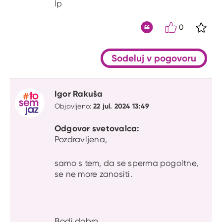
lp
0
S kli
Citat
Sodeluj v pogovoru
Igor Rakuša
22 jul. 2024 13:49
Objavljeno:
Odgovor svetovalca:
Pozdravljena,
samo s tem, da se sperma pogoltne,
se ne more zanositi.
Bodi dobro