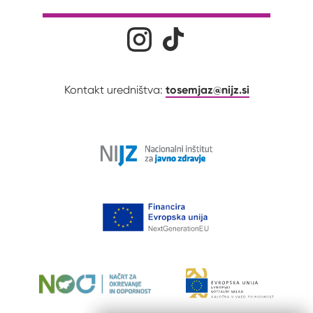
Družabna omrežja
Na naš Instagram profil
Na naš Tiktok profil
tosemjaz@nijz.si
Kontakt uredništva: