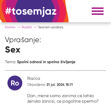
#tosemjaz
#to sem jaz
Razpri 
Domov
Razišči
Seznam vprašanj
Vprašanje:
Sex
Spolni odnosi in spolno življenje
Tema:
Rozica
Ro
21 jul. 2024 15:11
Objavljeno:
Dan, mene samo zanima ce lahko
zenska zanosi, ce pogoltne spermo?