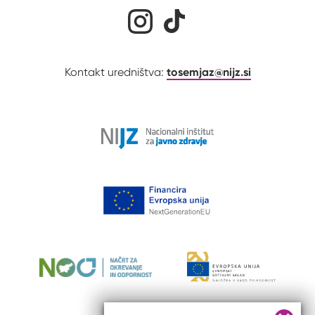
Družabna omrežja
Na naš Instagram profil
Na naš Tiktok profil
tosemjaz@nijz.si
Kontakt uredništva: