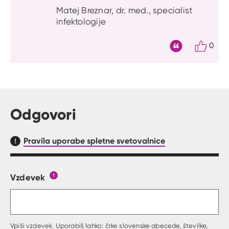
Matej Breznar, dr. med., specialist
infektologije
0
Citat
Odgovori
Pravila uporabe spletne svetovalnice
Vzdevek
Obrazec, kjer lahko zastaviš vprašanje
Gumb s pojasnilom, kaj mora uporabnik vpisat 
Vpiši vzdevek. Uporabiš lahko: črke slovenske abecede, številke,