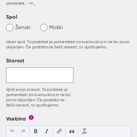
presledek, - in _
Spol
Ženski
Moški
Izberi spol. Ta podatek je pomemben za svetovalca in ne bo javno
objavljen. Če podatka ne želiš navesti, to spoštujemo.
Starost
Vpiši svojo starost. Ta podatek je
pomemben za svetovalca in ne bo
javno objavljen. Če podatka ne
želiš navesti, to spoštujemo.
Vsebina
Gumb s pojasnilom, kaj mora uporabnik vpisat v