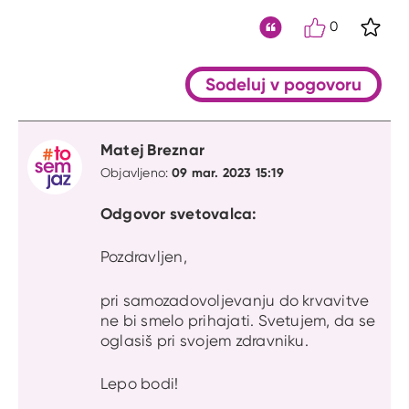
0
S kli
Citat
Sodeluj v pogovoru
Matej Breznar
09 mar. 2023 15:19
Objavljeno:
Odgovor svetovalca:
Pozdravljen,
pri samozadovoljevanju do krvavitve
ne bi smelo prihajati. Svetujem, da se
oglasiš pri svojem zdravniku.
Lepo bodi!