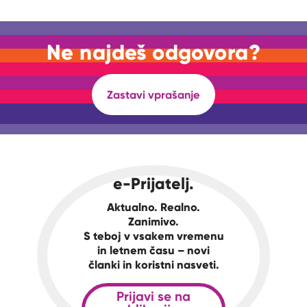
Ne najdeš odgovora?
Zastavi vprašanje
e-Prijatelj.
Aktualno. Realno.
Zanimivo.
S teboj v vsakem vremenu
in letnem času – novi
članki in koristni nasveti.
Prijavi se na