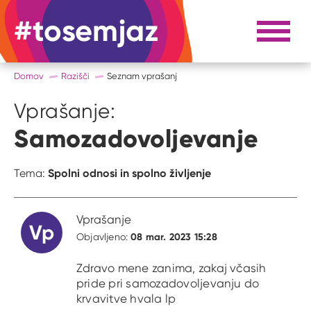
#tosemjaz
#to sem jaz
Razpri 
Domov
Razišči
Seznam vprašanj
Vprašanje:
Samozadovoljevanje
Spolni odnosi in spolno življenje
Tema:
Vprašanje
Vp
08 mar. 2023 15:28
Objavljeno:
Zdravo mene zanima, zakaj včasih
pride pri samozadovoljevanju do
krvavitve hvala lp